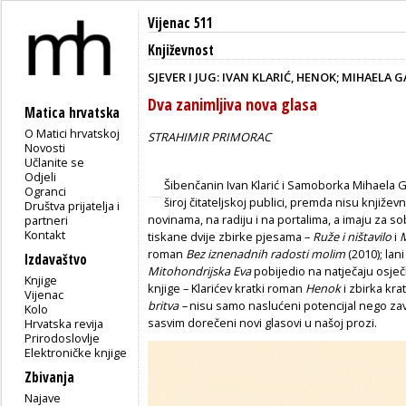
Vijenac 511
Književnost
SJEVER I JUG: IVAN KLARIĆ, HENOK; MIHAELA 
Dva zanimljiva nova glasa
Matica hrvatska
O Matici hrvatskoj
STRAHIMIR PRIMORAC
Novosti
Učlanite se
Odjeli
Šibenčanin Ivan Klarić i Samoborka Mihaela G
Ogranci
široj čitateljskoj publici, premda nisu književ
Društva prijatelja i
novinama, na radiju i na portalima, a imaju za so
partneri
Kontakt
tiskane dvije zbirke pjesama –
Ruže i ništavilo
i
M
roman
Bez iznenadnih radosti molim
(2010); la
Izdavaštvo
Mitohondrijska Eva
pobijedio na natječaju osje
Knjige
knjige – Klarićev kratki roman
Henok
i zbirka kr
Vijenac
britva –
nisu samo naslućeni potencijal nego zavr
Kolo
sasvim dorečeni novi glasovi u našoj prozi.
Hrvatska revija
Prirodoslovlje
Elektroničke knjige
Zbivanja
Najave