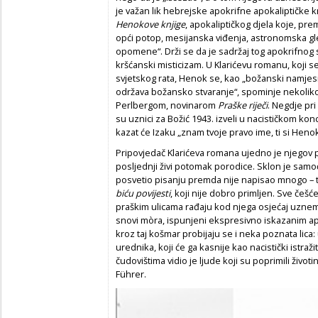
je važan lik hebrejske apokrifne apokaliptičke k
Henokove knjige
, apokaliptičkog djela koje, pr
opći potop, mesijanska viđenja, astronomska gl
opomene“. Drži se da je sadržaj tog apokrifnog sp
kršćanski misticizam. U Klarićevu romanu, koji
svjetskog rata, Henok se, kao „božanski namjesnik
održava božansko stvaranje“, spominje nekoliko 
Perlbergom, novinarom
Praške riječi
. Negdje pr
su uznici za Božić 1943. izveli u nacističkom ko
kazat će Izaku „znam tvoje pravo ime, ti si Henok
Pripovjedač Klarićeva romana ujedno je njegov p
posljednji živi potomak porodice. Sklon je samoći
posvetio pisanju premda nije napisao mnogo – t
biću povijesti
, koji nije dobro primljen. Sve češće
praškim ulicama rađaju kod njega osjećaj uznemi
snovi mòra, ispunjeni ekspresivno iskazanim apo
kroz taj košmar probijaju se i neka poznata lic
urednika, koji će ga kasnije kao nacistički istražit
čudovištima vidio je ljude koji su poprimili život
Führer.