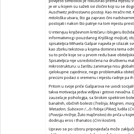
povijesti simbolički je fokusirao prema mjestu 
je vir u kojem su sažeti svi zločini koji su se dog
Auschwitz jednostavno postoji. Kao mračni mit. Ka
mitološka utvara, što ga zapravo čini nadstvarni
postojati i nakon što patnje na tom mjestu prestan
U intervjuu književnom kritičaru i blogeru Božid
informativnog i pouzdanog
Knjiškog moljca
!), o
spisateljica Mihaela Gašpar najavila je izlazak s
kao zbirku tekstova u kojima dominira tema odnos
su to priče koje se u prvom redu bave obiteljsk
Spisateljica nije usredotočena na društvenu ma
mikrostrukturu: u žarištu zanimanja nisu global
cjelokupne zajednice, nego problematika obitelji. 
precizni podaci o vremenu i mjestu radnje pa ih
Pritom u svoje priče Gašparova ne uvodi socijalnu
takva motivacija jedva vidljiva i gotovo nevažna
zauzela je psihologija, sa širokim spektrom bol
banalnih, običnih bolesti (
Trešnja
,
Mogren, morg
Metadon, Suboxon /.../
) i fobija (
Pikec
), ludila (
Cr
(
Poezija mržnje
, Žuto majčinstvo) do priča u ko
dodiruju eros i thanatos (
Crni kostim
).
Upravo se po izboru pripovjedača može zaključit