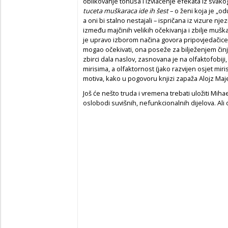
oblikovanje tonusa i izvlačenje efekata iz svako
tuceta muškaraca ide ih šest
– o ženi koja je „od
a oni bi stalno nestajali – ispričana iz vizure 
između majčinih velikih očekivanja i zbilje mušk
je upravo izborom načina govora pripovjedačic
mogao očekivati, ona poseže za bilježenjem činj
zbirci dala naslov, zasnovana je na olfaktofobi
mirisima, a olfaktornost (jako razvijen osjet miri
motiva, kako u pogovoru knjizi zapaža Alojz Maje
Još će nešto truda i vremena trebati uložiti Miha
oslobodi suvišnih, nefunkcionalnih dijelova. Ali o