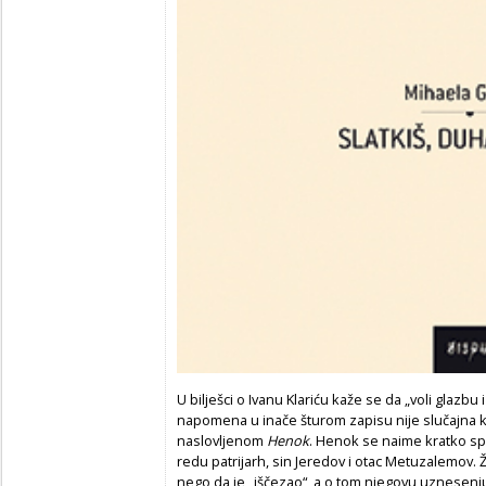
U bilješci o Ivanu Klariću kaže se da „voli glazbu i 
napomena u inače šturom zapisu nije slučajna 
naslovljenom
Henok
. Henok se naime kratko s
redu patrijarh, sin Jeredov i otac Metuzalemov. Ž
nego da je „iščezao“, a o tom njegovu uznesen