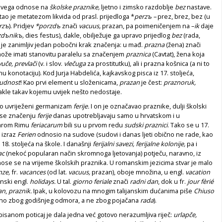
 svega odnose na
školske praznike,
ljetno i zimsko razdoblje
bez
nastave.
tao je metatezom likvida od prasl. prijedloga *
perzъ –
prez, brez, bez (u
rzъ
). Pridjev
*porzdъ
znači
vacuus,
prazan, pa poimeničenjem na –
ik
daje
zdъnikъ,
dies festus), dakle, obilježuje ga upravo prijedlog
bez
(rada,
lo je zanimljiv jedan pobočni krak značenja: u mađ.
prazna
(žena) znači
može imati stanovitu paralelu sa značenjem
praznica
(Cavtat), žena koja
uče, prevlači
(v. i slov.
vlečuga
za prostitutku), ali i prazna košnica (a ni to
u konotaciju). Kod Jurja Habdelića, kajkavskog pisca iz 17. stoljeća,
ludnost
! Kao prvi element u složenicama,
prazan
je čest:
praznoruk,
akle takav kojemu uvijek nešto nedostaje.
no uvriježeni germanizam
ferije.
I on je označavao praznike, dulji školski
 se značenju
ferije
danas upotrebljavaju samo u hrvatskom i u
tarom Rimu
feriacarum
bili su u prvom redu
sudski praznici
. Tako se u 17.
 izraz
Ferien
odnosio na sudove (sudovi i danas ljeti obično ne rade, kao
d 18. stoljeća na škole. I današnji
ferijalni savezi, ferijalne kolonije,
pa i
lac
(nekoć popularan način skromnoga ljetovanja) potječu, naravno, iz
ose se na vrijeme školskih praznika. U romanskim jezicima stvar je malo
nze,
fr.
vacances
(od lat.
vacuus,
prazan), oboje množina, u engl.
vacation
anski engl.
holidays.
U tal.
giorno feriale
znači
radni dan
, dok u fr.
jour fèrié
an
,
praznik.
Ipak, u kolovozu na mnogim talijanskim dućanima piše
Chiuso
eno zbog godišnjeg odmora, a ne zbog pojačana
rada
).
sanom poticaj je dala jedna već gotovo nerazumljiva riječ:
urlapče,