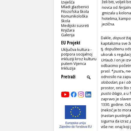
želi biti, voljeli
Izvješća
Mladi glazbenici
novca od
ferijal
Filozofska škola
gmizala u kolonam
Komunikološka
hotelima, kampovi
škola
jezična.
Medijski susreti
Knjižara
Galerija
Dakle,
dopust
(t
EU Projekt
kapitalizma sve žu
tj. dopuštenu ods
Uključiva kultura -
potpora socijalnoj
ukorak s regulaci
inkluziji kroz kulturu
Urlaub.
I on je iz
putem Vijenca
odbacimo početn
Inkluzija
prasl. *
pustъ,
ne
odnosilo na zap
slobodan,
pa i
ob
prostor, ono što 
pusto blago
, a u
zapravo je slave
1330. godine. Oda
(nekoć je to mora
(nastan pustinjak
sigurna da izraz
više ne: onaj koji