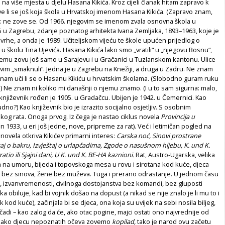
na više mjesta u djelu Hasana Kikića.
Kroz cijeli članak hitam zapravo k
e li se još koja škola u Hrvatskoj imenom Hasana Kikića. (Zapravo znam,
la: ne zove se. Od 1966. njegovim se imenom zvala osnovna škola u
75 u Zagrebu, zdanje poznatog arhitekta Ivana Zemljaka, 1893–1963, koje je
 svrhe, a onda je 1989. Učiteljskom vijeću te škole upućen prijedlog o
u školu Tina Ujevića. Hasana Kikića lako smo „vratili“ u „njegovu Bosnu“,
jemu zovu još samo u Sarajevu i u Gračanici u Tuzlanskom kantonu. Ulice
im „smaknuli“. Jedna je u Zagrebu na Knežiji, a druga u Zadru. Ne znam
Ne znam uči li se o Hasanu Kikiću u hrvatskim školama. (Slobodno guram ruku
e.) Ne znam ni koliko mi današnji o njemu znamo. (I u to sam sigurna: malo,
j književnik rođen je 1905. u Gradačcu. Ubijen je 1942. u Čemernici. Kao
dno?) Kao književnik bio je izrazito socijalno osjetljiv. S osobnim
skog rata. Onoga prvog. Iz čega je nastao ciklus novela
Provincija u
en 1933, u eri još jedne, nove, pripreme za rat). Već i letimičan pogled na
novela otkriva Kikićev primarni interes:
Carska noć, Sinovi prostrane
aj o bakru, Izvještaj o urlapčadima, Zgode o nasušnom hljebu, K. und K.
atio ili Sjajni dani, U K. und K. BE-HA kaznioni.
Rat, Austro-Ugarska, velika
 na umoru, bijeda i topovskoga mesa u rovu i sirotana kod kuće, djeca
 bez sinova, žene bez muževa. Tuga i prerano odrastanje. U jednom času
, izvanvremenosti, civilnoga dostojanstva bez komandi, bez gluposti
a obiluje, kad bi vojnik došao na dopust (a nikad se nije znalo je li mu to i
 kod kuće), začinjala bi se djeca, ona koja su uvijek na sebi nosila biljeg,
čadi – kao zalog da će, ako otac pogine, majci ostati ono najvrednije od
a kako djecu nepoznatih očeva zovemo
kopilad,
tako je narod ovu začetu