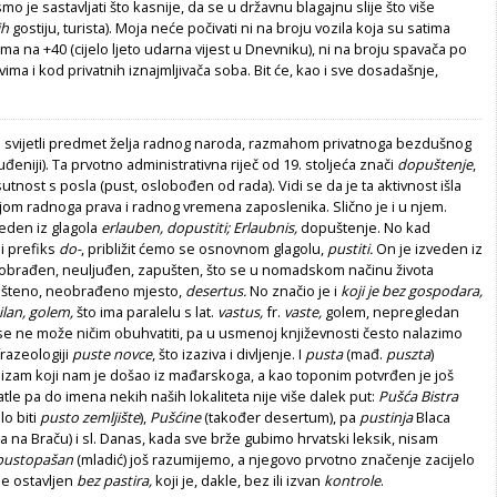
 bismo je sastavljati što kasnije, da se u državnu blagajnu slije što više
nih
gostiju, turista). Moja neće počivati ni na broju vozila koja su satima
a na +40 (cijelo ljeto udarna vijest u Dnevniku), ni na broju spavača po
ma i kod privatnih iznajmljivača soba. Bit će, kao i sve dosadašnje,
aj svijetli predmet želja radnog naroda, razmahom privatnoga bezdušnog
đeniji). Ta prvotno administrativna riječ od 19. stoljeća znači
dopuštenje
,
utnost s posla (pust, oslobođen od rada). Vidi se da je ta aktivnost išla
jom radnoga prava i radnog vremena zaposlenika. Slično je i u njem.
veden iz glagola
erlauben, dopustiti; Erlaubnis,
dopuštenje. No kad
i prefiks
do-
,
približit ćemo se osnovnom glagolu,
pustiti.
On je izveden iz
obrađen, neuljuđen, zapušten, što se u nomadskom načinu života
ušteno, neobrađeno mjesto,
desertus.
No značio je i
koji je bez gospodara,
ilan, golem,
što ima paralelu s lat.
vastus,
fr.
vaste,
golem, nepregledan
se ne može ničim obuhvatiti, pa u usmenoj književnosti često nalazimo
 frazeologiji
puste novce
, što izaziva i divljenje. I
pusta
(mađ.
puszta
)
nizam koji nam je došao iz mađarskoga, a kao toponim potvrđen je još
tle pa do imena nekih naših lokaliteta nije više dalek put:
Pušća Bistra
lo biti
pusto zemljište
),
Pušćine
(također desertum), pa
pustinja
Blaca
a na Braču) i sl. Danas, kada sve brže gubimo hrvatski leksik, nisam
pustopašan
(mladić) još razumijemo, a njegovo prvotno značenje zacijelo
 je ostavljen
bez pastira,
koji je, dakle, bez ili izvan
kontrole
.