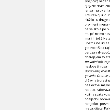
urlapčad,
nađena 
njoj. Ne znam zov
jer sam provjeri
Koturaškoj ulici 
služilo i u druge
promjeni imena – 
pa se škole po n
mu još nismo sasv
ima li ih još.). 
u vatru: ne uči s
gotovo ništa.) Ta
partizan. (Nepoću
doživljajem svjet
pozadini
(objavlj
naslove tih osam 
domovine, Izvješt
goveda, Otac se vr
državna tvorevina
bez očeva, majke
radosti, zaborava
kojima svaka vojsk
posljednji boravak
nerijetko i posmr
njega, dijete. P