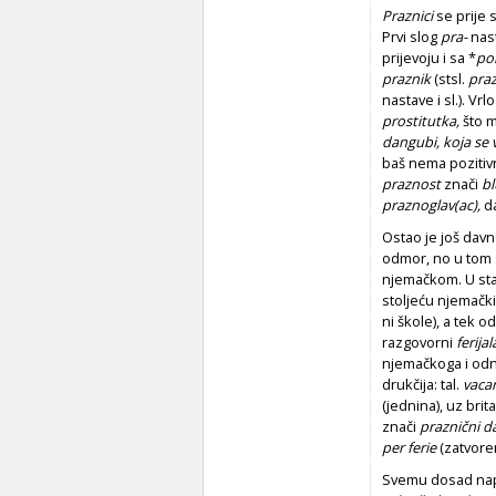
Praznici
se prije
Prvi slog
pra-
nas
prijevoju i sa *
po
praznik
(stsl.
pra
nastave i sl.). Vr
prostitutka,
što 
dangubi, koja se v
baš nema pozitivn
praznost
znači
b
praznoglav(ac),
d
Ostao je još dav
odmor, no u tom
njemačkom. U s
stoljeću njemački
ni škole), a tek o
razgovorni
ferija
njemačkoga i odn
drukčija: tal.
vaca
(jednina), uz brit
znači
praznični d
per ferie
(zatvor
Svemu dosad napi