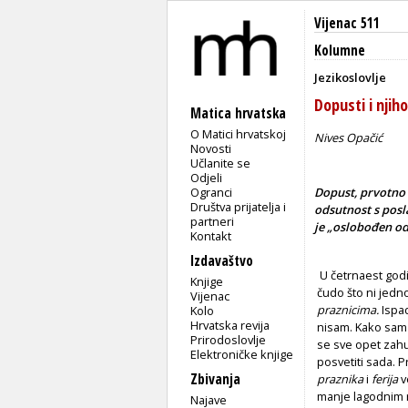
Vijenac 511
Kolumne
Jezikoslovlje
Dopusti i njiho
Matica hrvatska
O Matici hrvatskoj
Nives Opačić
Novosti
Učlanite se
Odjeli
Ogranci
Dopust, prvotno a
Društva prijatelja i
odsutnost s posl
partneri
je „oslobođen od
Kontakt
Izdavaštvo
U četrnaest godi
Knjige
čudo što ni jedn
Vijenac
praznicima.
Ispad
Kolo
Hrvatska revija
nisam. Kako sam o
Prirodoslovlje
se sve opet zahu
Elektroničke knjige
posvetiti sada. 
Zbivanja
praznika
i
ferija
v
manje lagodnim r
Najave