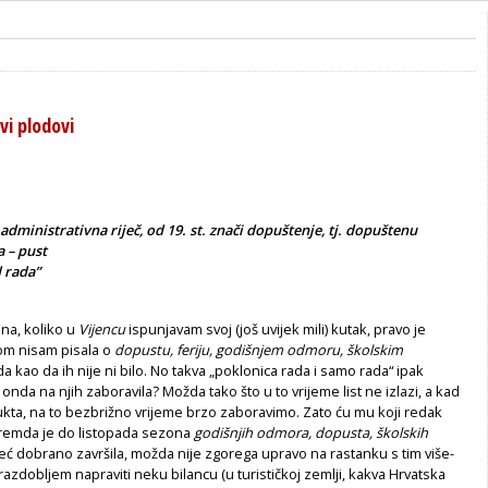
vi plodovi
dministrativna riječ, od 19. st. znači dopuštenje, tj. dopuštenu
a – pust
 rada”
na, koliko u
Vijencu
ispunjavam svoj (još uvijek mili) kutak, pravo je
om nisam pisala o
dopustu, feriju, godišnjem odmoru, školskim
a kao da ih nije ni bilo. No takva „poklonica rada i samo rada“ ipak
nda na njih zaboravila? Možda tako što u to vrijeme list ne izlazi, a kad
kta, na to bezbrižno vrijeme brzo zaboravimo. Zato ću mu koji redak
Premda je do listopada sezona
godišnjih odmora, dopusta, školskih
eć dobrano završila, možda nije zgorega upravo na rastanku s tim više-
azdobljem napraviti neku bilancu (u turističkoj zemlji, kakva Hrvatska