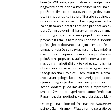
komičar Will Forte, ključno afirmiran sudjelovan
nagovoriti da zajedno automobilom krenu na put 
podžanra filma ceste, putovanje dugo devetsto 
oca i sina, odnos koji se profilira vrlo suptilno
dovoljno vremena svakom liku i njegovim osobin
za naglašavanje detalja i efektno predočavanje 
određenim govornim ili karakternim osobinama
rodnom gradiću dozna neke pojedinosti iz mlado
povratka iz rata uz Kate borila i sadašnja uredn
početi gledati dobrano drukčijim očima. To će pa
empatije, koja će se razvijati najprije kad mješt
navodnoga novopečenog milijunaša proglase m
pokušati na prijevaru izvući nešto novca, a os
nasjeo na marketinški trik te kad ga stanu ismijava
obranu oca i udarcem odgovoriti na agresivnost 
Stacyja Keacha, David će u sebi otkriti muškarca
Svojevrsni epilog u kojem sad zreliji i prema ocu
njemu omogućuje dostojanstven i ponosan odlaza
scene, dodatni je kvalitativni bonus impresivno 
iznimne životnosti, uvjerljivosti i atmosferičnos
Papamichaela i podjednako uspjela glazba Mark
Osam godina nakon odličnih naslova
Samarita
psihološkom dramom
Pieta
u formu se vratio vel