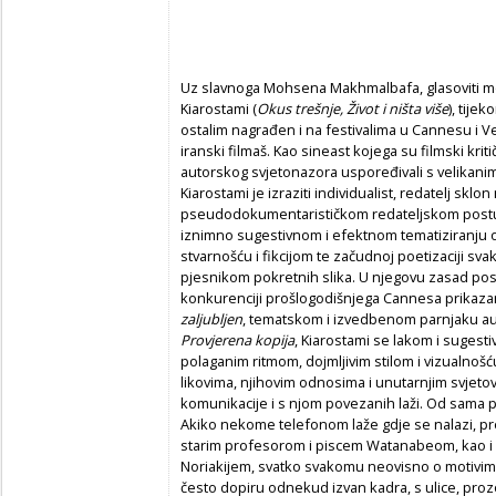
Uz slavnoga Mohsena Makhmalbafa, glasoviti mon
Kiarostami (
Okus trešnje, Život i ništa više
), tije
ostalim nagrađen i na festivalima u Cannesu i Ve
iranski filmaš. Kao sineast kojega su filmski kritič
autorskog svjetonazora uspoređivali s velikanim
Kiarostami je izraziti individualist, redatelj sklo
pseudodokumentarističkom redateljskom postu
iznimno sugestivnom i efektnom tematiziranju od
stvarnošću i fikcijom te začudnoj poetizaciji sv
pjesnikom pokretnih slika. U njegovu zasad po
konkurenciji prošlogodišnjega Cannesa prikazan
zaljubljen
, tematskom i izvedbenom parnjaku aut
Provjerena kopija
, Kiarostami se lakom i suges
polaganim ritmom, dojmljivim stilom i vizualn
likovima, njihovim odnosima i unutarnjim svjet
komunikacije i s njom povezanih laži. Od sama p
Akiko nekome telefonom laže gdje se nalazi, pre
starim profesorom i piscem Watanabeom, kao 
Noriakijem, svatko svakomu neovisno o motivima
često dopiru odnekud izvan kadra, s ulice, prozo