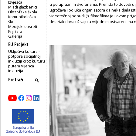
Izvješća
u polupraznim dvoranama. Premda to dovodi u p
Mladi glazbenici
ugrožava i odluka organizatora da neka djela ist
Filozofska škola
videotečnoj ponudi (!), filmofilima je i ovom p
Komunikološka
škola
desetak dana uživaju u vrijednim ostvarenjima 
Medijski susreti
Knjižara
Galerija
EU Projekt
Uključiva kultura -
potpora socijalnoj
inkluziji kroz kulturu
putem Vijenca
Inkluzija