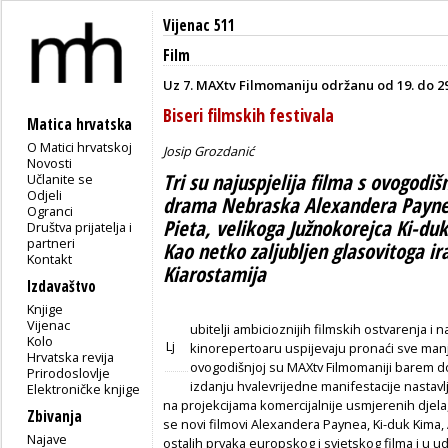
Vijenac 511
Film
Uz 7. MAXtv Filmomaniju održanu od 19. do 29
Biseri filmskih festivala
Matica hrvatska
O Matici hrvatskoj
Josip Grozdanić
Novosti
Tri su najuspjelija filma s ovogodi
Učlanite se
Odjeli
drama Nebraska Alexandera Paynea
Ogranci
Pieta, velikoga Južnokorejca Ki-du
Društva prijatelja i
partneri
Kao netko zaljubljen glasovitoga i
Kontakt
Kiarostamija
Izdavaštvo
Knjige
Vijenac
ubitelji ambicioznijih filmskih ostvarenja i
Kolo
Lj
kinorepertoaru uspijevaju pronaći sve manj
Hrvatska revija
ovogodišnjoj su MAXtv Filmomaniji barem donek
Prirodoslovlje
izdanju hvalevrijedne manifestacije nastavlj
Elektroničke knjige
na projekcijama komercijalnije usmjerenih djela,
Zbivanja
se novi filmovi Alexandera Paynea, Ki-duk Kima,
Najave
ostalih prvaka europskog i svjetskog filma i u 