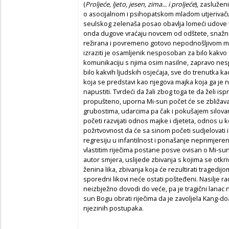
(
Proljeće, ljeto, jesen, zima... i proljeće
), zaslužen
o asocijalnom i psihopatskom mladom utjerivač
seulskog zelenaša posao obavlja lomeći udove te
onda dugove vraćaju novcem od odštete, snažna 
režirana i povremeno gotovo nepodnošljivom mi
izraziti je osamljenik nesposoban za bilo kakvo 
komunikaciju s njima osim nasilne, zapravo ne
bilo kakvih ljudskih osjećaja, sve do trenutka 
koja se predstavi kao njegova majka koja ga je 
napustiti. Tvrdeći da žali zbog toga te da želi is
propušteno, uporna Mi-sun počet će se zbližava
grubostima, udarcima pa čak i pokušajem silov
početi razvijati odnos majke i djeteta, odnos u k
požrtvovnost da će sa sinom početi sudjelovati i
regresiju u infantilnost i ponašanje neprimjere
vlastitim riječima postane posve ovisan o Mi-sun
autor smjera, uslijede zbivanja s kojima se otkri
ženina lika, zbivanja koja će rezultirati tragedij
sporedni likovi neće ostati pošteđeni. Nasilje ra
neizbježno dovodi do veće, pa je tragični lanac
sun Bogu obrati riječima da je zavoljela Kang-doa 
njezinih postupaka.