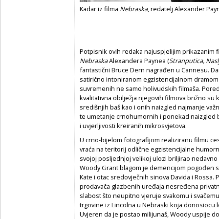
Kadar iz filma
Nebraska
, redatelj Alexander Pay
Potpisnik ovih redaka najuspjelijim prikazanim 
Nebraska
Alexandera Paynea (
Stranputica, Nasl
fantastični Bruce Dern nagrađen u Cannesu. Dar
satirično intoniranom egzistencijalnom dramo
suvremenih ne samo holivudskih filmaša. Pored 
kvalitativna obilježja njegovih filmova brižno su
središnjih baš kao i onih naizgled najmanje važnih
te umetanje crnohumornih i ponekad naizgled ba
i uvjerljivosti kreiranih mikrosvjetova.
U crno-bijelom fotografijom realiziranu filmu c
vraća na teritorij odlične egzistencijalne humo
svojoj posljednjoj velikoj ulozi briljirao nedavn
Woody Grant blagom je demencijom pogođen star
Kate i otac sredovječnih sinova Davida i Rossa
prodavača glazbenih uređaja nesređena privatn
slabost što neupitno vjeruje svakomu i svačemu,
trgovine iz Lincolna u Nebraski koja donosiocu 
Uvjeren da je postao milijunaš, Woody uspije dob