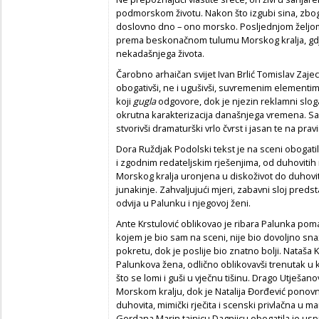
podmorskom životu. Nakon što izgubi sina, zbog
doslovno dno – ono morsko. Posljednjom željom
prema beskonačnom tulumu Morskog kralja, gdje
nekadašnjega života.
Čarobno arhaičan svijet Ivan Brlić Tomislav Zajec
obogativši, ne i ugušivši, suvremenim elementim
koji
gugla
odgovore, dok je njezin reklamni slogan
okrutna karakterizacija današnjega vremena. S
stvorivši dramaturški vrlo čvrst i jasan te na pr
Dora Ruždjak Podolski tekst je na sceni obogatil
i zgodnim redateljskim rješenjima, od duhovitih 
Morskog kralja uronjena u diskoživot do duhoviti
junakinje. Zahvaljujući mjeri, zabavni sloj pred
odvija u Palunku i njegovoj ženi.
Ante Krstulović oblikovao je ribara Palunka po
kojem je bio sam na sceni, nije bio dovoljno snaža
pokretu, dok je poslije bio znatno bolji. Nataša K
Palunkova žena, odlično oblikovavši trenutak u 
što se lomi i guši u vječnu tišinu. Drago Utješan
Morskom kralju, dok je Natalija Đorđević ponov
duhovita, mimički rječita i scenski privlačna u 
Gordana Marin tajnicu Dagnjicu obogatila je u