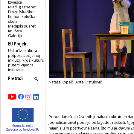
Izvješća
Mladi glazbenici
Filozofska škola
Komunikološka
škola
Medijski susreti
Knjižara
Galerija
EU Projekt
Uključiva kultura -
potpora socijalnoj
inkluziji kroz kulturu
putem Vijenca
Inkluzija
Nataša Kopeč i Ante Krstulović
Poput današnjih životnih junaka (u okrutnim dana
jednoličan život podalje od lagode i raskoši. N
mijenjaju ni požrtvovna žena, što mu je
daruje
Zo
Ne prepoznajući vlastite sreće, on živi u sanja