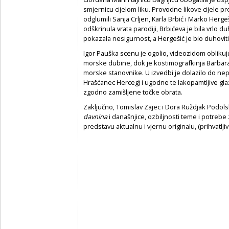
smjernicu cijelom liku. Provodne likove cijele pre
odglumili Sanja Crljen, Karla Brbić i Marko Herge
odškrinula vrata parodiji, Brbićeva je bila vrlo d
pokazala nesigurnost, a Hergešić je bio duhoviti
Igor Pauška scenu je ogolio, videozidom oblikuj
morske dubine, dok je kostimografkinja Barbar
morske stanovnike. U izvedbi je dolazilo do ne
Hrašćanec Herceg) i ugodne te lakopamtljive glazb
zgodno zamišljene točke obrata.
Zaključno, Tomislav Zajec i Dora Ruždjak Podols
davnina
i današnjice, ozbiljnosti teme i potrebe
predstavu aktualnu i vjernu originalu, (prihvatlji