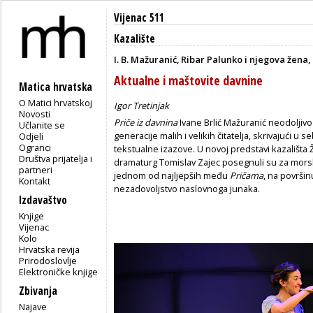
Vijenac 511
Kazalište
I. B. Mažuranić, Ribar Palunko i njegova žena,
Aktualne i maštovite davnine
Matica hrvatska
O Matici hrvatskoj
Igor Tretinjak
Novosti
Priče iz davnina
Ivane Brlić Mažuranić neodoljivo
Učlanite se
generacije malih i velikih čitatelja, skrivajući u 
Odjeli
Ogranci
tekstualne izazove. U novoj predstavi kazališta Ž
Društva prijatelja i
dramaturg Tomislav Zajec posegnuli su za mors
partneri
jednom od najljepših među
Pričama
, na površi
Kontakt
nezadovoljstvo naslovnoga junaka.
Izdavaštvo
Knjige
Vijenac
Kolo
Hrvatska revija
Prirodoslovlje
Elektroničke knjige
Zbivanja
Najave