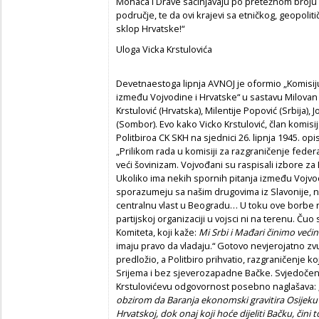
Mohača i Drave sačinjavaju po pretežnom broju
područje, te da ovi krajevi sa etničkog, geopoli
sklop Hrvatske!“
Uloga Vicka Krstulovića
Devetnaestoga lipnja AVNOJ je oformio „Komisiju
između Vojvodine i Hrvatske“ u sastavu Milovan 
Krstulović (Hrvatska), Milentije Popović (Srbija), 
(Sombor). Evo kako Vicko Krstulović, član komisi
Politbiroa CK SKH na sjednici 26. lipnja 1945. opi
„Prilikom rada u komisiji za razgraničenje fede
veći šovinizam. Vojvođani su raspisali izbore z
Ukoliko ima nekih spornih pitanja između Vojvod
sporazumeju sa našim drugovima iz Slavonije, ne
centralnu vlast u Beogradu… U toku ove borbe nij
partijskoj organizaciji u vojsci ni na terenu. Č
Komiteta, koji kaže:
Mi Srbi i Mađari činimo veći
imaju pravo da vladaju.“ Gotovo nevjerojatno zvuč
predložio, a Politbiro prihvatio, razgraničenje ko
Srijema i bez sjeverozapadne Bačke. Svjedočenje
Krstulovićevu odgovornost posebno naglašava: „
obzirom da Baranja ekonomski gravitira Osijeku i
Hrvatskoj, dok onaj koji hoće dijeliti Bačku, čini 