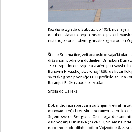
Kazališna zgrada u Subotici do 1951. nosila je 
odlukom vlasti uklonjeni hrvatski jezik i hrvats
institucije konstitutivnog hrvatskog naroda u Vo
Što se Srijema tiče, velikosrpski osvajački plan
državnom podjelom dodijeljen Drinskoj i Duna
1931. zapadni dio Srijema vraćen je u Savsku ba
Banovini Hrvatskoj stvorenoj 1939. uz kotar Ilok 
svjetskog rata područje NDH proširilo se i na k
Baranju i Bačku zaposjeli Mađari.
Srbija do Osijeka
Dobar dio rata i partizani su Srijem tretirali hrv
osnovao Treću hrvatsku operativnu zonu koja je o
Srijem, sve do Beograda. Osim toga, dokumenti 
oslobođenja Hrvatske (ZAVNOH) Srijem navode k
narodnooslobodilački odbor Vojvodine 6. travnj