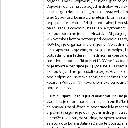
odgode izbori u Vojvodini „jer njene granice još 
Vojvodini danas nalaze pojedini dijelovi Hrvatske
Osim toga u dopisu piše: „Postoji dosta veliki b
grad Subotica u kojima živi pretežni broj Hrvata, t
pripajanje federalnoj Srbiji ili federalnoj Hrvats
nalazi sada u Vojvodini, naseljen je ogromnom v
sklopu federalne jedinice Hrvatske. Objašnjenje
vukovarskog kotara potpao pod Vojvodinu zato, š
NOV koja je organizirana u Srijemu i Vojvodini i 
tim krajevima i Vojvodini, posve je proizvoljno, b
potpadali onim federalnim jedinicama koje su or
narodnooslobodilački pokret i NOV, već su ostali
prije invazije neprijatelja u Jugoslaviju… Obadva 
sklopu Vojvodine, pripadali su uvijek Hrvatskoj, a
odcijepljeni od Hrvatske za vrijeme režima Pere
kotarom Vukovar i Vinkovci u Drinsku banovinu.“
potpore CK SKH.
Osim o Srijemu, zahvaljujući elaboratu koji im je
vlada bila je dobro upoznata i s pitanjem Bačke i B
se osnivaju na službenim podacima bilo mađarskim
srpskim (a sigurno je da ni jedni ni drugi nisu sa
se može razabrati, da srednja, pa sjeverozapad
sa svoja dva kotara Batina i Darda te područj