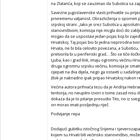
na Zlatarića, koji se zauzimao da Subotica sa 
Savezne jugoslavenske vlasti prihvatile su prijed
privremenu valjanost. Obrazloženja o spornim 
srpskoj strani: „Iako je srez Subotica u apsolu
stanovništvom, komisija nije mogla doći do zak
mogao da se uspostavi jedan pojas koji bi zaj
Hrvatskoj. Taj pojas bio bi jedna neprirodna tvo
Hrvata, ne bi bila celovito povezana, a Suboticu, 
pretvorila bi u periferiski grad… Što se tiče ilo
Ljuba, kao i grad Ilok, imaju ogromnu većinu Hrva
druga ogromnu srpsku većinu, komisija je smatra
cijepati na dva dijela, nego ga ostaviti u sadašnj
(Ilok je naknadno ipak pripao Hrvatskoj nakon 
Većina autora prihvaća tezu da je Andrija Hebra
teritorija, no neupitni izvori o tome zasad nis
dokaza da je to pitanje presudio Tito, no iz sv
on morao imati posljednju riječ.
Podvijanje repa
Dodajući gubitku istočnog Srijema i sjeverozapa
kojem su Hrvati bili većinsko stanovništvo, može