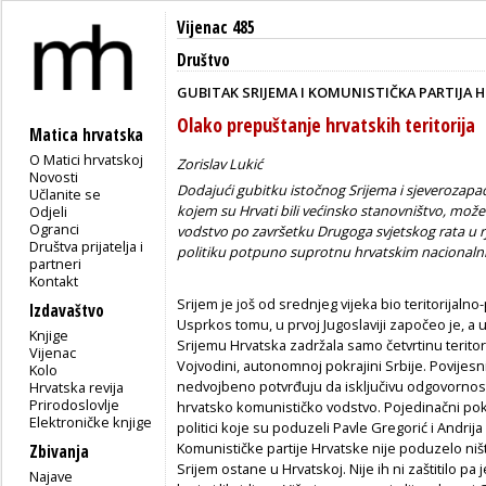
Vijenac 485
Društvo
GUBITAK SRIJEMA I KOMUNISTIČKA PARTIJA 
Olako prepuštanje hrvatskih teritorija
Matica hrvatska
O Matici hrvatskoj
Zorislav Lukić
Novosti
Dodajući gubitku istočnog Srijema i sjeverozapa
Učlanite se
kojem su Hrvati bili većinsko stanovništvo, može
Odjeli
Ogranci
vodstvo po završetku Drugoga svjetskog rata u rj
Društva prijatelja i
politiku potpuno suprotnu hrvatskim nacionaln
partneri
Kontakt
Srijem je još od srednjeg vijeka bio teritorijalno-
Izdavaštvo
Usprkos tomu, u prvoj Jugoslaviji započeo je, a 
Knjige
Srijemu Hrvatska zadržala samo četvrtinu teritorij
Vijenac
Vojvodini, autonomnoj pokrajini Srbije. Povijesn
Kolo
nedvojbeno potvrđuju da isključivu odgovornost
Hrvatska revija
Prirodoslovlje
hrvatsko komunističko vodstvo. Pojedinačni pok
Elektroničke knjige
politici koje su poduzeli Pavle Gregorić i Andrija
Komunističke partije Hrvatske nije poduzelo niš
Zbivanja
Srijem ostane u Hrvatskoj. Nije ih ni zaštitilo pa
Najave