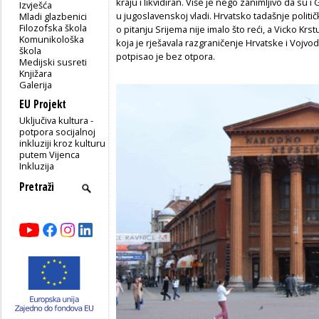
kraju i likvidiran. Više je nego zanimljivo da su i
Izvješća
u jugoslavenskoj vladi. Hrvatsko tadašnje polit
Mladi glazbenici
Filozofska škola
o pitanju Srijema nije imalo što reći, a Vicko Krs
Komunikološka
koja je rješavala razgraničenje Hrvatske i Vojvod
škola
potpisao je bez otpora.
Medijski susreti
Knjižara
Galerija
EU Projekt
Uključiva kultura -
potpora socijalnoj
inkluziji kroz kulturu
putem Vijenca
Inkluzija