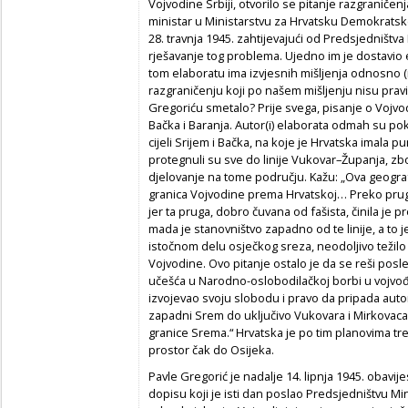
Vojvodine Srbiji, otvorilo se pitanje razgraničen
ministar u Ministarstvu za Hrvatsku Demokratsk
28. travnja 1945. zahtijevajući od Predsjedništv
rješavanje tog problema. Ujedno im je dostavio 
tom elaboratu ima izvjesnih mišljenja odnosno 
razgraničenju koji po našem mišljenju nisu pravil
Gregoriću smetalo? Prije svega, pisanje o Vojvod
Bačka i Baranja. Autor(i) elaborata odmah su poka
cijeli Srijem i Bačka, na koje je Hrvatska imala
protegnuli su sve do linije Vukovar–Županja, 
djelovanje na tome području. Kažu: „Ova geograf
granica Vojvodine prema Hrvatskoj… Preko pruge
jer ta pruga, dobro čuvana od fašista, činila j
mada je stanovništvo zapadno od te linije, a to
istočnom delu osječkog sreza, neodoljivo težilo 
Vojvodine. Ovo pitanje ostalo je da se reši p
učešća u Narodno-oslobodilačkoj borbi u vojv
izvojevao svoju slobodu i pravo da pripada aut
zapadni Srem do uključivo Vukovara i Mirkovaca
granice Srema.“ Hrvatska je po tim planovima treb
prostor čak do Osijeka.
Pavle Gregorić je nadalje 14. lipnja 1945. obavi
dopisu koji je isti dan poslao Predsjedništvu Min