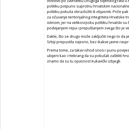
vodstvo po završetku Drugoga svjetskog rata u r
politiku potpuno suprotnu hrvatskim nacionalnim
politiku pokuša obrazložiti ili objasniti. Priče 
za očuvanje teritorijalnog integriteta Hrvatske 
istinom, jer na velikosrpsku politiku hrvatski su k
podvijanjem repa i prepuštanjem svega što je ve
Dakle, što se drugo može zaključiti nego to da je
Srbiji prepustila svjesno, bez ikakve javne raspr
Prema tome, za takav ishod snosi i punu povijesn
ubijeni kao i Hebrang da su pokušali zaštititi hr
znamo da su tu opasnost kukavički izbjegli.