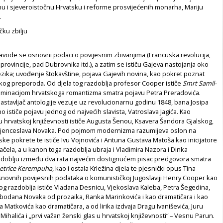
nu i sjeveroistočnu Hrvatsku i reforme prosvijećenih monarha, Mariju
.
čku zbilju
 navode se osnovni podaci o povijesnim zbivanjima (Francuska revolucija,
 provincije, pad Dubrovnika itd.), a zatim se ističu Gajeva nastojanja oko
ezika; uvođenje štokavštine, pojava Gajevih novina, kao pokret poznat
skog preporoda. Od djela tog razdoblja profesor Cooper ističe
Smrt Samil-
ulminacijom hrvatskoga romantizma smatra pojavu Petra Preradovića.
astavljač antologije vezuje uz revolucionarnu godinu 1848, bana Josipa
o ističe pojavu jednog od najvećih slavista, Vatroslava Jagića. Kao
 u hrvatskoj književnosti ističe Augusta Šenou, Ksavera Šandora Gjalskog,
 Vjenceslava Novaka. Pod pojmom modernizma razumijeva oslon na
ke pokrete te ističe Ivu Vojnovića i Antuna Gustava Matoša kao inicijatore
ačela, a u kanon toga razdoblja ubraja i Vladimira Nazora i Dinka
zdoblju između dva rata najvećim dostignućem pisac predgovora smatra
Petrice Kerempuha
,
kao i ostala Krležina djela te pjesnički opus Tina
snovnih povijesnih podataka o komunističkoj Jugoslaviji Henry Cooper kao
tog razdoblja ističe Vladana Desnicu, Vjekoslava Kaleba, Petra Šegedina,
obodana Novaka od prozaika, Ranka Marinkovića i kao dramatičara i kao
a Matkovića kao dramatičara, a od lirika izdvaja Dragu Ivaniševića, Juru
 Mihalića i „prvi važan ženski glas u hrvatskoj književnosti“ – Vesnu Parun.