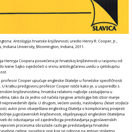
ngtona:
Antologija hrvatske književnosti
, uredio Henry R. Cooper, Jr.,
s, Indiana University, Bloomington, Indiana, 2011.
gija Henryja Coopera posvećena je hrvatskoj književnosti u rasponu od
do Ivane Sajko svjedočeći o vrsnu antologičarevu uvidu u cjelokupnu
ost.
profesor Cooper upućuje engleske čitatelje u fonetske specifičnosti
a. U kratku predgovoru profesor Cooper ističe kako je, u usporedbi s
nskim književnostima, hrvatska relativno najbolje zastupljena u
dima, tako da će jedno od načela njegove antologije biti izbor manje
ad neprevedenih djela. U drugom, većem uvodu, naslovljenu
Deset stolje
ć
a
osti
, autor prvo obavještava engleskog čitatelja o kompliciranoj povijesti
točnije jugoslavenskih književnosti, objašnjavajući engleskim čitateljima
oveli do odustajanja od zajedničkoga predstavljanja jugoslavenskih
ovijesnim procesima obrazlaže razloge predstavljanja hrvatske
 zasebne cjeline, posebice one koji se odnose na gotovo stoljetno