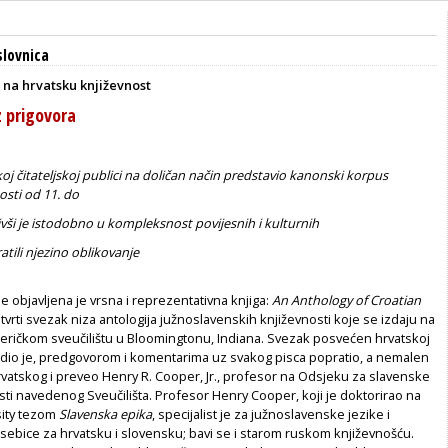
lovnica
 na hrvatsku književnost
z prigovora
oj čitateljskoj publici na doličan način predstavio kanonski korpus
osti od 11. do
ivši je istodobno u kompleksnost povijesnih i kulturnih
atili njezino oblikovanje
e objavljena je vrsna i reprezentativna knjiga:
An Anthology of Croatian
etvrti svezak niza antologija južnoslavenskih književnosti koje se izdaju na
ičkom sveučilištu u Bloomingtonu, Indiana. Svezak posvećen hrvatskoj
redio je, predgovorom i komentarima uz svakog pisca popratio, a nemalen
rvatskog i preveo Henry R. Cooper, Jr., profesor na Odsjeku za slavenske
osti navedenog Sveučilišta. Profesor Henry Cooper, koji je doktorirao na
sity tezom
Slavenska epika
, specijalist je za južnoslavenske jezike i
osebice za hrvatsku i slovensku; bavi se i starom ruskom književnošću.