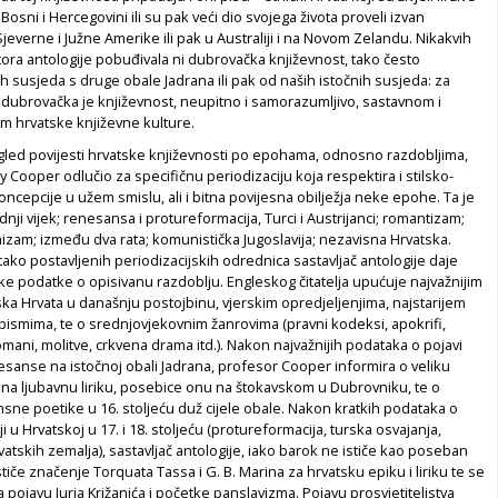
Bosni i Hercegovini ili su pak veći dio svojega života proveli izvan
Sjeverne i Južne Amerike ili pak u Australiji i na Novom Zelandu. Nikakvih
tora antologije pobuđivala ni dubrovačka književnost, tako često
h susjeda s druge obale Jadrana ili pak od naših istočnih susjeda: za
dubrovačka je književnost, neupitno i samorazumljivo, sastavnom i
om hrvatske književne kulture.
egled povijesti hrvatske književnosti po epohama, odnosno razdobljima,
 Cooper odlučio za specifičnu periodizaciju koja respektira i stilsko-
oncepcije u užem smislu, ali i bitna povijesna obilježja neke epohe. Ta je
dnji vijek; renesansa i protureformacija, Turci i Austrijanci; romantizam;
izam; između dva rata; komunistička Jugoslavija; nezavisna Hrvatska.
ako postavljenih periodizacijskih odrednica sastavljač antologije daje
ke podatke o opisivanu razdoblju. Engleskog čitatelja upućuje najvažnijim
ka Hrvata u današnju postojbinu, vjerskim opredjeljenjima, najstarijem
ismima, te o srednjovjekovnim žanrovima (pravni kodeksi, apokrifi,
omani, molitve, crkvena drama itd.). Nakon najvažnijih podataka o pojavi
sanse na istočnoj obali Jadrana, profesor Cooper informira o veliku
 na ljubavnu liriku, posebice onu na štokavskom u Dubrovniku, te o
sne poetike u 16. stoljeću duž cijele obale. Nakon kratkih podataka o
ji u Hrvatskoj u 17. i 18. stoljeću (protureformacija, turska osvajanja,
atskih zemalja), sastavljač antologije, iako barok ne ističe kao poseban
, ističe značenje Torquata Tassa i G. B. Marina za hrvatsku epiku i liriku te se
 pojavu Jurja Križanića i početke panslavizma. Pojavu prosvjetiteljstva