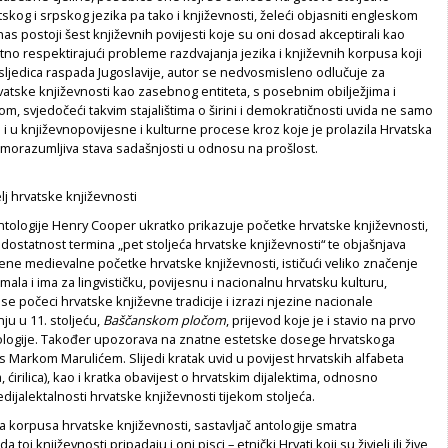
skog i srpskog jezika pa tako i književnosti, želeći objasniti engleskom
nas postoji šest književnih povijesti koje su oni dosad akceptirali kao
tno respektirajući probleme razdvajanja jezika i književnih korpusa koji
sljedica raspada Jugoslavije, autor se nedvosmisleno odlučuje za
atske književnosti kao zasebnog entiteta, s posebnim obilježjima i
tom, svjedočeći takvim stajalištima o širini i demokratičnosti uvida ne samo
i u književnopovijesne i kulturne procese kroz koje je prolazila Hrvatska
amorazumljiva stava sadašnjosti u odnosu na prošlost.
j hrvatske književnosti
antologije Henry Cooper ukratko prikazuje početke hrvatske književnosti,
dostatnost termina „pet stoljeća hrvatske književnosti“ te objašnjava
ene medievalne početke hrvatske književnosti, ističući veliko značenje
 imala i ima za lingvističku, povijesnu i nacionalnu hrvatsku kulturu,
 se počeci hrvatske književne tradicije i izrazi njezine nacionale
ju u 11. stoljeću,
Baš
č
anskom plo
č
om
, prijevod koje je i stavio na prvo
ologije. Također upozorava na znatne estetske dosege hrvatskoga
 s Markom Marulićem. Slijedi kratak uvid u povijest hrvatskih alfabeta
ca, ćirilica), kao i kratka obavijest o hrvatskim dijalektima, odnosno
edijalektalnosti hrvatske književnosti tijekom stoljeća.
a korpusa hrvatske književnosti, sastavljač antologije smatra
toj književnosti pripadaju i oni pisci – etnički Hrvati koji su živjeli ili žive