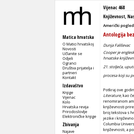
Vijenac 468
Književnost
,
Nas
Američki pogled
Antologija be
Matica hrvatska
O Matici hrvatskoj
Dunja Fališevac
Novosti
Cooper je englesk
Učlanite se
hrvatske književn
Odjeli
Ogranci
21. stolje
ća, uput
Društva prijatelja i
partneri
procesa koji su pr
Kontakt
Izdavaštvo
Potkraj ove godin
Knjige
Literature
, kao č
Vijenac
renomiranom amer
Kolo
Hrvatska revija
književnosti pri
Prirodoslovlje
broj tekstova s h
Elektroničke knjige
jezike i književn
Columbia Univer
Zbivanja
književnosti, a p
Najave