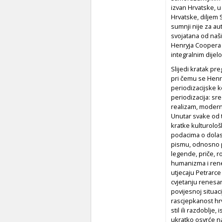
izvan Hrvatske, u 
Hrvatske, diljem 
sumnji nije za au
svojatana od naši
Henryja Coopera 
integralnim dijel
Slijedi kratak pr
pri čemu se Henry
periodizacijske k
periodizacija: sre
realizam, modern
Unutar svake od t
kratke kulturološ
podacima o dolas
pismu, odnosno p
legende, priče, r
humanizma i rene
utjecaju Petrarce
cvjetanju renesan
povijesnoj situaci
rascjepkanost hrv
stil ili razdoblje
ukratko osvrće na