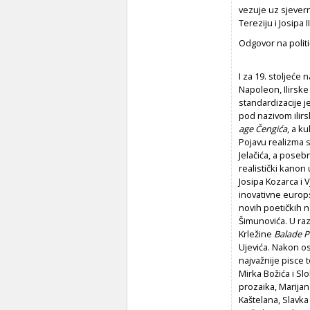
vezuje uz sjever
Tereziju i Josipa II
Odgovor na politi
I za 19. stoljeće
Napoleon, Ilirske
standardizacije j
pod nazivom ilir
age
Č
engi
ć
a
, a k
Pojavu realizma s
Jelačića, a posebn
realistički kanon
Josipa Kozarca i
inovativne europs
novih poetičkih n
Šimunovića. U ra
Krležine
Balade 
Ujevića. Nakon o
najvažnije pisce 
Mirka Božića i Sl
prozaika, Marijan
Kaštelana, Slavka