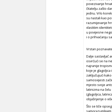
povezivanje hrvat
čitatelju zašto da
jednu. Vrlo korek
su nastali kao po
razumijevanje hrv
vlastitim identite
u povijesne nego 
i o prihvaćanju s
Vrstan poznavatel
Dalje sastavljač 
osvrćući se na ne
najranije tropism
koje je glagoljica
zaključujući kako
samosvijesti začin
mjesto svoje ant
latinizma na čelu
(glagoljica, latini
objašnjenje o viš
Što se tiče opseg
samorazumljivim da 