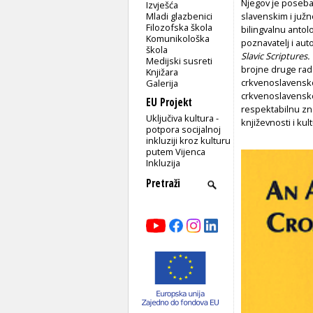
Njegov je poseban 
Izvješća
Mladi glazbenici
slavenskim i južn
Filozofska škola
bilingvalnu antol
Komunikološka
poznavatelj i aut
škola
Slavic Scriptures
Medijski susreti
brojne druge rad
Knjižara
crkvenoslavenskoj
Galerija
crkvenoslavenskog
EU Projekt
respektabilnu zn
Uključiva kultura -
književnosti i ku
potpora socijalnoj
inkluziji kroz kulturu
putem Vijenca
Inkluzija