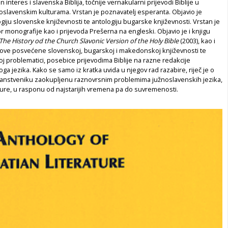
interes i slavenska Biblija, točnije vernakularni prijevodi Biblije u
oslavenskim kulturama. Vrstan je poznavatelj esperanta. Objavio je
ogiju slovenske književnosti te antologiju bugarske književnosti. Vrstan je
or monografije kao i prijevoda Prešerna na engleski. Objavio je i knjigu
. The History od the Church Slavonic Version of the Holy Bible
(2003), kao i
ove posvećene slovenskoj, bugarskoj i makedonskoj književnosti te
 problematici, posebice prijevodima Biblije na razne redakcije
a jezika. Kako se samo iz kratka uvida u njegov rad razabire, riječ je o
anstveniku zaokupljenu raznovrsnim problemima južnoslavenskih jezika,
lture, u rasponu od najstarijih vremena pa do suvremenosti.