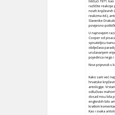
Ističući 1971. ka
različite reakcij
novih književnih 
realizma itd.), a
Slavenke Drakulić
povijesno-politič
U najnovijem razd
Cooper od pisaca 
spisateljicu Ivan
obilježava parad
urušavanjem vrij
pojedinca nego i 
Novi prijevodi s
Kako sam već nap
hrvatske književn
antologije. Vrsta
odlučivao mahom 
dosad nisu bila p
engleskih bilo am
kratkim komentaro
Kao i svaka antolo