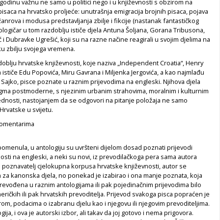
o godinu važnu ne samo u politici nego i u književnosti s obzirom na
e pisaca na hrvatsko proljeće: unutrašnja emigracija brojnih pisaca, pojava
žanrova i modusa predstavljanja zbilje i fikcije (nastanak fantastičkog
ntologičar u tom razdoblju ističe djela Antuna Šoljana, Gorana Tribusona,
 i Dubravke Ugrešić, koji su na razne načine reagirali u svojim djelima na
ku zbilju svojega vremena.
oblju hrvatske književnosti, koje naziva „Independent Croatia“, Henry
ističe Edu Popovića, Miru Gavrana i Miljenka Jergovića, a kao najmlađu
u Sajko, pisce poznate u raznim prijevodima na engleski. Njihova djela
igma postmoderne, s njezinim urbanim strahovima, moralnim i kulturnim
ednosti, nastojanjem da se odgovori na pitanje položaja ne samo
Hrvatske u svijetu.
 komentarima
omenula, u antologiju su uvršteni dijelom dosad poznati prijevodi
osti na engleski, a neki su novi, iz prevodilačkoga pera sama autora
n poznavatelj cjelokupna korpusa hrvatske književnosti, autor se
za kanonska djela, no ponekad je izabirao i ona manje poznata, koja
revođena u raznim antologijama ili pak pojedinačnim prijevodima bilo
eričkih ili pak hrvatskih prevoditelja. Prijevod svakoga pisca popraćen je
m, podacima o izabranu djelu kao i njegovu ili njegovim prevoditeljima.
gija, i ova je autorski izbor, ali takav da joj gotovo i nema prigovora.