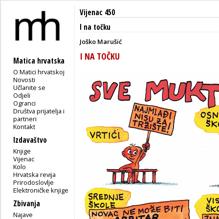
Vijenac 450
I na točku
Joško Marušić
I NA TOČKU
Matica hrvatska
O Matici hrvatskoj
Novosti
Učlanite se
Odjeli
Ogranci
Društva prijatelja i
partneri
Kontakt
Izdavaštvo
Knjige
Vijenac
Kolo
Hrvatska revija
Prirodoslovlje
Elektroničke knjige
Zbivanja
Najave