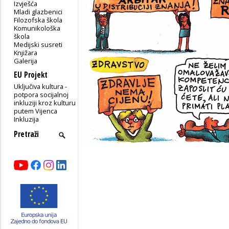
Izvješća
Mladi glazbenici
Filozofska škola
Komunikološka
škola
Medijski susreti
Knjižara
Galerija
EU Projekt
Uključiva kultura -
potpora socijalnoj
inkluziji kroz kulturu
putem Vijenca
Inkluzija