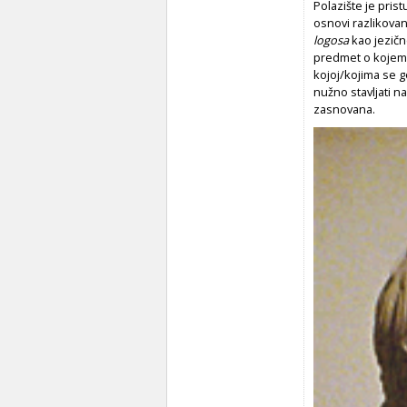
Polazište je pris
osnovi razlikova
logosa
kao jezičn
predmet o kojem s
kojoj/kojima se go
nužno stavljati na
zasnovana.