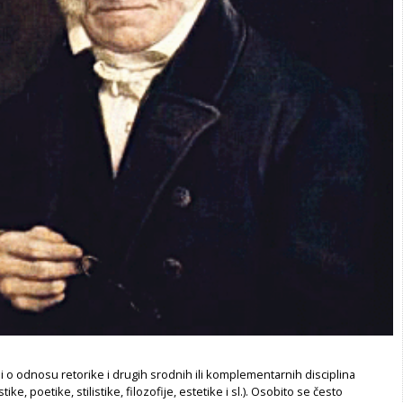
i i o odnosu retorike i drugih srodnih ili komplementarnih disciplina
istike, poetike, stilistike, filozofije, estetike i sl.). Osobito se često