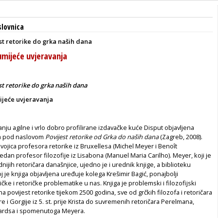
lovnica
st retorike do grka naših dana
umijeće uvjeravanja
st retorike do grka naših dana
ijeće uvjeravanja
nju agilne i vrlo dobro profilirane izdavačke kuće Disput objavljena
ga pod naslovom
Povijest retorike od Grka do naših dana
(Zagreb, 2008).
dvojica profesora retorike iz Bruxellesa (Michel Meyer i Benoît
dan profesor filozofije iz Lisabona (Manuel Maria Carilho). Meyer, koji je
nijih retoričara današnjice, ujedno je i urednik knjige, a biblioteku
j je knjiga objavljena uređuje kolega Krešimir Bagić, ponajbolji
tičke i retoričke problematike u nas. Knjiga je problemski i filozofijski
 povijest retorike tijekom 2500 godina, sve od grčkih filozofa i retoričara
e i Gorgije iz 5. st. prije Krista do suvremenih retoričara Perelmana,
ardsa i spomenutoga Meyera.