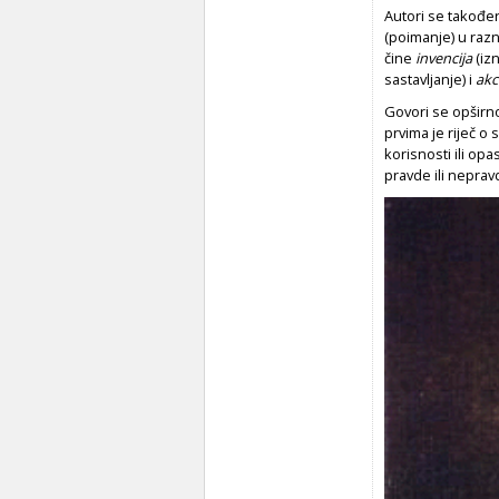
Autori se također
(poimanje) u razn
čine
invencija
(iz
sastavljanje) i
akc
Govori se opširno 
prvima je riječ o
korisnosti ili opa
pravde ili neprav