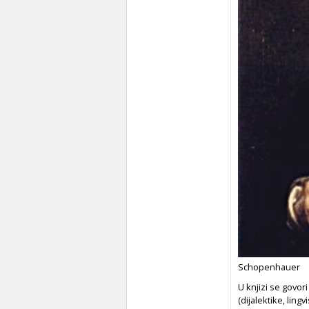
Schopenhauer
U knjizi se govor
(dijalektike, lingv