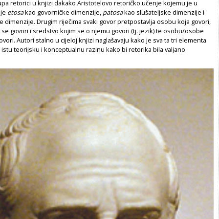
tupa retorici u knjizi dakako Aristotelovo retoričko učenje kojemu je u
nje
etosa
kao govorničke dimenzije,
patosa
kao slušateljske dimenzije i
e dimenzije. Drugim riječima svaki govor pretpostavlja osobu koja govori,
e govori i sredstvo kojim se o njemu govori (tj. jezik) te osobu/osobe
vori. Autori stalno u cijeloj knjizi naglašavaju kako je sva ta tri elementa
 istu teorijsku i konceptualnu razinu kako bi retorika bila valjano