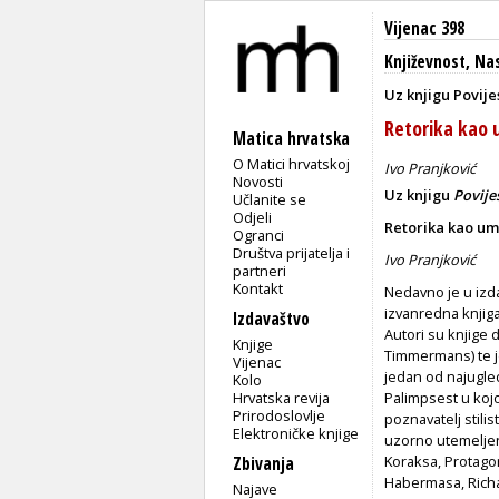
Vijenac 398
Književnost
,
Nas
Uz knjigu Povije
Retorika kao 
Matica hrvatska
O Matici hrvatskoj
Ivo Pranjković
Novosti
Uz knjigu
Povije
Učlanite se
Odjeli
Retorika kao um
Ogranci
Društva prijatelja i
Ivo Pranjković
partneri
Kontakt
Nedavno je u izda
izvanredna knji
Izdavaštvo
Autori su knjige 
Knjige
Timmermans) te je
Vijenac
jedan od najugled
Kolo
Hrvatska revija
Palimpsest u kojo
Prirodoslovlje
poznavatelj stilis
Elektroničke knjige
uzorno utemeljena
Koraksa, Protagor
Zbivanja
Habermasa, Rich
Najave