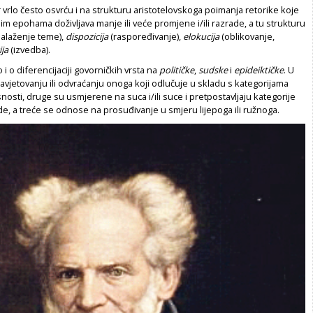
 vrlo često osvrću i na strukturu aristotelovskoga poimanja retorike koje
im epohama doživljava manje ili veće promjene i/ili razrade, a tu strukturu
nalaženje teme),
dispozicija
(raspoređivanje),
elokucija
(oblikovanje,
ija
(izvedba).
i o diferencijaciji govorničkih vrsta na
političke
,
sudske
i
epideiktičke
. U
 savjetovanju ili odvraćanju onoga koji odlučuje u skladu s kategorijama
snosti, druge su usmjerene na suca i/ili suce i pretpostavljaju kategorije
de, a treće se odnose na prosuđivanje u smjeru lijepoga ili ružnoga.