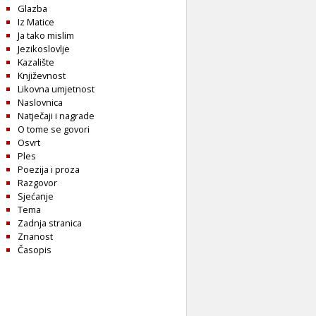
Glazba
Iz Matice
Ja tako mislim
Jezikoslovlje
Kazalište
Književnost
Likovna umjetnost
Naslovnica
Natječaji i nagrade
O tome se govori
Osvrt
Ples
Poezija i proza
Razgovor
Sjećanje
Tema
Zadnja stranica
Znanost
Časopis