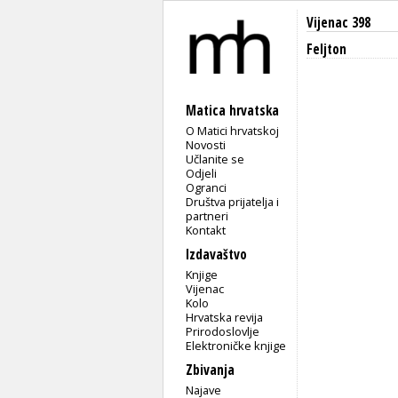
Vijenac 398
Feljton
Matica hrvatska
O Matici hrvatskoj
Novosti
Učlanite se
Odjeli
Ogranci
Društva prijatelja i
partneri
Kontakt
Izdavaštvo
Knjige
Vijenac
Kolo
Hrvatska revija
Prirodoslovlje
Elektroničke knjige
Zbivanja
Najave