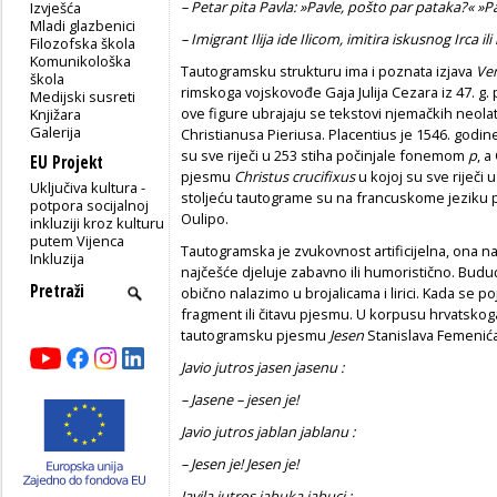
– Petar pita Pavla: »Pavle, pošto par pataka?« »P
Izvješća
Mladi glazbenici
– Imigrant Ilija ide Ilicom, imitira iskusnog Irca il
Filozofska škola
Komunikološka
Tautogramsku strukturu ima i poznata izjava
Veni
škola
rimskoga vojskovođe Gaja Julija Cezara iz 47. g. 
Medijski susreti
ove figure ubrajaju se tekstovi njemačkih neolat
Knjižara
Galerija
Christianusa Pieriusa. Placentius je 1546. god
su sve riječi u 253 stiha počinjale fonemom
p
, a
EU Projekt
pjesmu
Christus crucifixus
u kojoj su sve riječi
Uključiva kultura -
stoljeću tautograme su na francuskome jeziku pis
potpora socijalnoj
Oulipo.
inkluziji kroz kulturu
putem Vijenca
Tautogramska je zvukovnost artificijelna, ona na
Inkluzija
najčešće djeluje zabavno ili humoristično. Budući
obično nalazimo u brojalicama i lirici. Kada se poja
fragment ili čitavu pjesmu. U korpusu hrvatskoga
tautogramsku pjesmu
Jesen
Stanislava Femenića
Javio jutros jasen jasenu :
– Jasene – jesen je!
Javio jutros jablan jablanu :
– Jesen je! Jesen je!
Javila jutros jabuka jabuci :