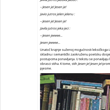
– Jesen je! Jesen je!
Javio jutros jelen jelenu :
– Jesen je! Jesen je!
Javila jutros jeka jeci :
– Jesen jeeeee…
Jesen jeeeee…
Unatoč krajnje suženoj mogućnosti leksičkoga i
skladnu i semantički zaokruženu poetsku dosjet
postupcima ponavljanja. U tekstu se ponavljaju l
obrasci stiha. K tome, stih
Jesen je! Jesen je!
prome
pjesme.