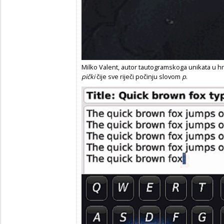
Milko Valent, autor tautogramskoga unikata u h
pički
čije sve riječi počinju slovom
p
.