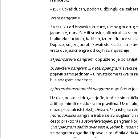
– (53) Fućkaš dućan, pođoh u džunglu da izaberem 
Vrste pangrama
Za razliku od hrvatske kulture, u mnogim drugim
japanske, norveške ili srpske, afirmirali su se b
biblioteke lucidnih, ludičkih, iznenađujuće smisl
Dapače, smjerajući oblikovati što kraću i atraktiv
vrsta ove jezične igre od kojih su najvažnije:
a) jednostavni pangram
: dopušteno je ponavljat
b) savršeni pangram ili heteropangram
: svaki s
pojaviti samo jednom – u hrvatskome takva bi re
bila anagram abecede;
c) heterokonsonantski pangram
: dopušteno je 
Uz ove, postoje i druge, rjeđe, inačice sintaktič
artificijelnim ili ekskluzivnim pravilima. Uz ostalo
može pročitati isti tekst),
dvostruki
(u istoj se re
monovokalski
pangram (rabe se svi suglasnici i
često prakticira i
autoreferencijalni
pangram koji 
Ovaj pangram sadrži dvanaest
a
, jedan
b
, jedan
se pangram dogodio. Upravo je to učinila Aida Ko