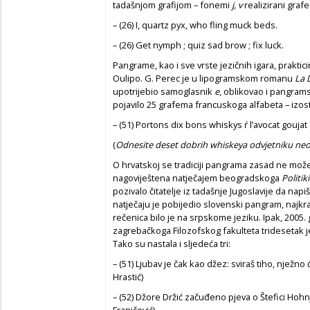
tadašnjom grafijom – fonemi
j, v
realizirani gra
– (26) I, quartz pyx, who fling muck beds.
– (26) Get nymph ; quiz sad brow ; fix luck.
Pangrame, kao i sve vrste jezičnih igara, prakticir
Oulipo. G. Perec je u lipogramskom romanu
La 
upotrijebio samoglasnik
e
, oblikovao i pangram
pojavilo 25 grafema francuskoga alfabeta – izo
– (51) Portons dix bons whiskys ŕ l’avocat goujat
(
Odnesite deset dobrih whiskeya odvjetniku neote
O hrvatskoj se tradiciji pangrama zasad ne mož
nagoviještena natječajem beogradskoga
Politi
pozivalo čitatelje iz tadašnje Jugoslavije da nap
natječaju je pobijedio slovenski pangram, najkraći
rečenica bilo je na srpskome jeziku. Ipak, 2005.
zagrebačkoga Filozofskog fakulteta tridesetak 
Tako su nastala i sljedeća tri:
– (51) Ljubav je čak kao džez: sviraš tiho, nježno
Hrastić)
– (52) Džore Držić začuđeno pjeva o Štefici Hoh
Franičević)