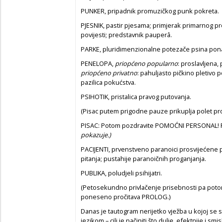
PUNKER, pripadnik promuzičkog punk pokreta.
PJESNIK, pastir pjesama; primjerak primarnog pro
povijesti; predstavnik pauperâ.
PARKE, pluridimenzionalne potezače psina pon
PENELOPA,
priopćeno popularno
: proslavljena
priopćeno
privatno
: pahuljasto pičkino pletivo
pazilica pokućstva.
PSIHOTIK, pristalica pravog putovanja.
(Pisac putem prigodne pauze prikuplja polet pro
PISAC: Potom pozdravite POMOĆNI PERSONAL!
pokazuje.)
PACIJENTI, prvenstveno paranoici prosvijećene p
pitanja; pustahije paranoičnih proganjanja.
PUBLIKA, poludjeli psihijatri.
(Petosekundno privlačenje prisebnosti pa poto
poneseno pročitava PROLOG.)
Danas je tautogram nerijetko vježba u kojoj se s
jezikom – cilj je načiniti što dulje, efektnije i sm