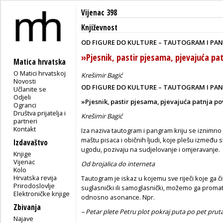
Vijenac 398
Književnost
OD FIGURE DO KULTURE – TAUTOGRAM I PA
»Pjesnik, pastir pjesama, pjevajuća patn
Matica hrvatska
O Matici hrvatskoj
Krešimir Bagić
Novosti
OD FIGURE DO KULTURE – TAUTOGRAM I PA
Učlanite se
Odjeli
»Pjesnik, pastir pjesama, pjevajuća patnja povi
Ogranci
Društva prijatelja i
Krešimir Bagić
partneri
Kontakt
Iza naziva tautogram i pangram kriju se iznimno 
maštu pisaca i običnih ljudi, koje plešu između st
Izdavaštvo
ugodu, pozivaju na sudjelovanje i omjeravanje.
Knjige
Vijenac
Od brojalica do interneta
Kolo
Hrvatska revija
Tautogram je iskaz u kojemu sve riječi koje ga či
Prirodoslovlje
suglasnički ili samoglasnički, možemo ga promatr
Elektroničke knjige
odnosno asonance. Npr.
Zbivanja
– Petar plete Petru plot pokraj puta po pet pruta
Najave