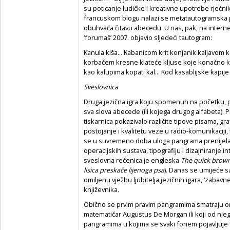
su poticanje ludičke i kreativne upotrebe rječni
francuskom blogu nalazi se metatautogramska p
obuhvaća čitavu abecedu. U nas, pak, na interne
‘forumaš’ 2007. objavio sljedeći tautogram:
Kanula kiša... Kabanicom krit konjanik kaljavom
korbačem kresne klateće kljuse koje konačno k
kao kalupima kopati kal... Kod kasablijske kapij
Sveslovnica
Druga jezična igra koju spomenuh na početku, p
sva slova abecede (ili kojega drugog alfabeta). 
tiskarnica pokazivalo različite tipove pisama, gr
postojanje i kvalitetu veze u radio-komunikaciji, 
se u suvremeno doba uloga pangrama prenijela 
operacijskih sustava, tipografiju i dizajniranje in
sveslovna rečenica je engleska
The quick brown
lisica preskače lijenoga psa
). Danas se umijeće 
omiljenu vježbu ljubitelja jezičnih igara, ’zabav
književnika.
Obično se prvim pravim pangramima smatraju oni 
matematičar Augustus De Morgan ili koji od njeg
pangramima u kojima se svaki fonem pojavljuje 