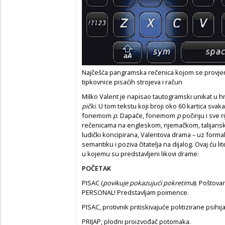
Najčešća pangramska rečenica kojom se provjerav
tipkovnice pisaćih strojeva i račun
Milko Valent je napisao tautogramski unikat u h
pički
. U tom tekstu koji broji oko 60 kartica sva
fonemom
p
. Dapače, fonemom
p
počinju i sve r
rečenicama na engleskom, njemačkom, talijanskom
ludički koncipirana, Valentova drama – uz forma
semantiku i poziva čitatelja na dijalog. Ovaj ću l
u kojemu su predstavljeni likovi drame:
POČETAK
PISAC (
povikuje pokazujući pokretima
): Poštova
PERSONAL! Predstavljam poimence.
PISAC, protivnik pritiskivajuće politizirane psihija
PRIJAP, plodni proizvođač potomaka.