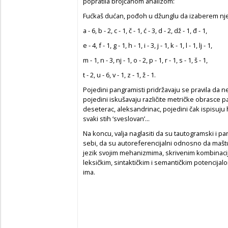
popratila brojčanom analizom:
Fućkaš dućan, pođoh u džunglu da izaberem nježa
a - 6, b - 2, c - 1, č - 1, ć - 3, d - 2, dž - 1, đ - 1,
e - 4, f - 1, g - 1, h - 1, i - 3, j - 1, k - 1, l - 1, lj - 1,
m - 1, n - 3, nj - 1, o - 2, p - 1, r - 1, s - 1, š - 1,
t - 2, u - 6, v - 1, z - 1, ž - 1.
Pojedini pangramisti pridržavaju se pravila da n
pojedini iskušavaju različite metričke obrasce 
deseterac, aleksandrinac, pojedini čak ispisuj
svaki stih ‘sveslovan’...
Na koncu, valja naglasiti da su tautogramski i 
sebi, da su autoreferencijalni odnosno da maštu
jezik svojim mehanizmima, skrivenim kombinaci
leksičkim, sintaktičkim i semantičkim potencijalo
ima.