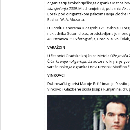
organizaciji širokobriješkoga ogranka Matice hr
ska sjećanja 2009.
Mladi umjetnici, polaznici Akad
Borak pod dirigentskom palicom Harija Zlodre i Vl
Bacha i W. A. Mozarta.
U Hotelu Panorama u Zagrebu 21. svibnja, u orga
nakladnika Suton d.o.o., predstavljena je monog
480 stranica i 516 fotografija, uredio je Ivo Čolak
VARAŽDIN
U čitaonici Gradske knjižnice Metela Ožegovića 2
Čića
Tiranija i oligarhija
. Uz autora, o knjizi je go
varaždinskoga ogranka i novi urednik Matičina 
VINKOVCI
Dubrovački gitarist Maroje Brčić
imao je 9. svibn
Vinkovci i Glazbene škola Josipa Runjanina, dru