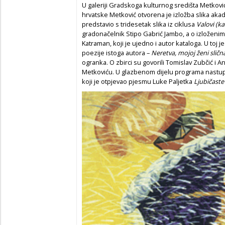
U galeriji Gradskoga kulturnog središta Metković
hrvatske Metković otvorena je izložba slika akad
predstavio s tridesetak slika iz ciklusa
Valovi (ka
gradonačelnik Stipo Gabrić Jambo, a o izloženim
Katraman, koji je ujedno i autor kataloga. U toj 
poezije istoga autora –
Neretva, mojoj ženi sličn
ogranka. O zbirci su govorili Tomislav Zubčić i 
Metkoviću. U glazbenom dijelu programa nastupi
koji je otpjevao pjesmu Luke Paljetka
Ljubičaste