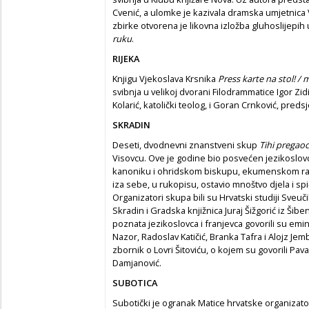
Cvenić, a ulomke je kazivala dramska umjetnica 
zbirke otvorena je likovna izložba gluhoslijep
ruku
.
RIJEKA
Knjigu Vjekoslava Krsnika
Press karte na stol! /
m
svibnja u velikoj dvorani Filodrammatice Igor Zid
Kolarić, katolički teolog, i Goran Crnković, pred
SKRADIN
Deseti, dvodnevni znanstveni skup
Tihi pregaoc
Visovcu. Ove je godine bio posvećen jezikoslov
kanoniku i ohridskom biskupu, ekumenskom radni
iza sebe, u rukopisu, ostavio mnoštvo djela i spi
Organizatori skupa bili su Hrvatski studiji Sveu
Skradin i Gradska knjižnica Juraj Šižgorić iz Šib
poznata jezikoslovca i franjevca govorili su emi
Nazor, Radoslav Katičić, Branka Tafra i Alojz Je
zbornik o Lovri Šitoviću, o kojem su govorili Pava
Damjanović.
SUBOTICA
Subotički je ogranak Matice hrvatske organizato