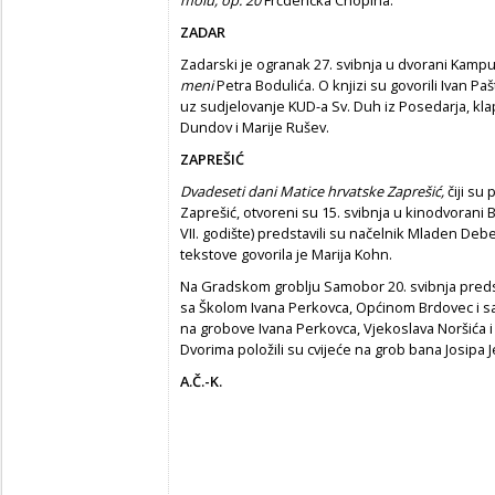
ZADAR
Zadarski je ogranak 27. svibnja u dvorani Kampu
meni
Petra Bodulića. O knjizi su govorili Ivan Pašt
uz sudjelovanje KUD-a Sv. Duh iz Posedarja, kl
Dundov i Marije Rušev.
ZAPREŠIĆ
Dvadeseti dani Matice hrvatske Zaprešić,
čiji su
p
Zaprešić, otvoreni su 15. svibnja u kinodvorani
VII. godište) predstavili su načelnik Mladen Debe
tekstove govorila je Marija Kohn.
Na Gradskom groblju Samobor 20. svibnja predst
sa Školom Ivana Perkovca,
Općinom Brdovec i sa
na grobove Ivana Perkovca, Vjekoslava Noršića i 
Dvorima položili su cvijeće na grob bana Josipa Je
A.Č.-K.