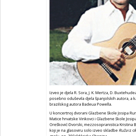
Izveo je djela R. Sora, J. K. Mertza, D. Buxtehude
posebno oduševila djela španjolskih autora, a 
brazilskog autora Badeua Powella.
U koncertnoj dvorani Glazbene škole Josipa Runj
Matice hrvatske Vinkovci i Glazbene škole Josipa 
Orešković-Dvorski, mezzosopranistica Kristina Be
koji je na glasoviru solo izveo skladbe
Ruža
iz
c
molu, op. 20
Frčdéricka Chopina.