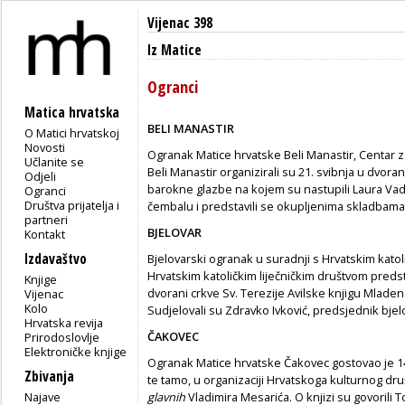
Vijenac 398
Iz Matice
Ogranci
Matica hrvatska
BELI MANASTIR
O Matici hrvatskoj
Novosti
Ogranak Matice hrvatske Beli Manastir, Centar 
Učlanite se
Beli Manastir organizirali su 21. svibnja u dvo
Odjeli
barokne glazbe na kojem su nastupili Laura Vadj
Ogranci
Društva prijatelja i
čembalu i predstavili se okupljenima skladbam
partneri
BJELOVAR
Kontakt
Izdavaštvo
Bjelovarski ogranak u suradnji s Hrvatskim katol
Hrvatskim katoličkim liječničkim društvom predst
Knjige
dvorani crkve Sv. Terezije Avilske knjigu Mlad
Vijenac
Kolo
Sudjelovali su Zdravko Ivković, predsjednik bje
Hrvatska revija
ČAKOVEC
Prirodoslovlje
Elektroničke knjige
Ogranak Matice hrvatske Čakovec gostovao je 14.
Zbivanja
te tamo, u organizaciji Hrvatskoga kulturnog dr
Najave
glavnih
Vladimira Mesarića. O knjizi su govorili T