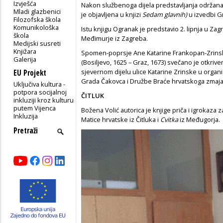
Izvješća
Nakon službenoga dijela predstavljanja održan
Mladi glazbenici
je objavljena u knjizi
Sedam glavnih)
u izvedbi G
Filozofska škola
Komunikološka
Istu knjigu Ogranak je predstavio 2. lipnja u Za
škola
Međimurje iz Zagreba.
Medijski susreti
Knjižara
Spomen-poprsje Ane Katarine Frankopan-Zrinski
Galerija
(Bosiljevo, 1625 – Graz, 1673) svečano je otkriv
sjevernom dijelu ulice Katarine Zrinske u organ
EU Projekt
Grada Čakovca i Družbe Braće hrvatskoga zmaja
Uključiva kultura -
potpora socijalnoj
ČITLUK
inkluziji kroz kulturu
putem Vijenca
Božena Volić autorica je knjige priča i igrokaza 
Inkluzija
Matice hrvatske iz Čitluka i
Cvitka
iz Međugorja.