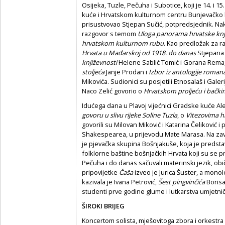
Osijeka, Tuzle, Pečuha i Subotice, koji je 14. i 1
kuće i Hrvatskom kulturnom centru Bunjevačko ko
prisustvovao Stjepan Sučić, potpredsjednik. N
razgovor s temom
Uloga panorama hrvatske knjiž
hrvatskom kulturnom rubu
. Kao predložak za r
Hrvata u Mađarskoj od 1918. do danas
Stjepana 
književnosti
Helene Sablić Tomić i Gorana Rema,
stoljeća
Janje Prodan i
Izbor iz antologije romana
Mikovića. Sudionici su posjetili Etnosalaš i Gale
Naco Zelić govorio o
Hrvatskom proljeću i bački
Idućega dana u Plavoj vijećnici Gradske kuće Al
govoru u slivu rijeke Soline Tuzla
, o
Vitezovima hr
govorili su Milovan Miković i Katarina Čeliković i
Shakespearea, u prijevodu Mate Marasa. Na zav
je pjevačka skupina Bošnjakuše, koja je predsta
folklorne baštine bošnjačkih Hrvata koji su se pri
Pečuha i do danas sačuvali materinski jezik, obi
pripovijetke
Čaša
izveo je Jurica Šuster, a mono
kazivala je Ivana Petrović,
Šest pingvinčića
Borisa
studenti prve godine glume i lutkarstva umjetni
ŠIROKI BRIJEG
Koncertom solista, mješovitoga zbora i orkestra 