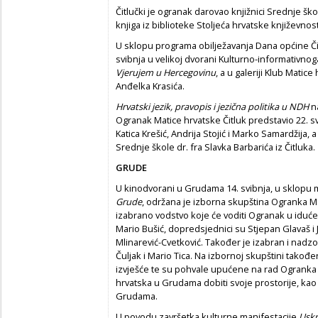
Čitlučki je ogranak darovao knjižnici Srednje šk
knjiga iz biblioteke Stoljeća hrvatske književnost
U sklopu programa obilježavanja Dana općine Čitl
svibnja u velikoj dvorani Kulturno-informativnoga
Vjerujem u Hercegovinu
, a u galeriji Klub Matic
Anđelka Krasića.
Hrvatski jezik, pravopis i jezična politika u NDH
na
Ogranak Matice hrvatske Čitluk predstavio 22. sv
Katica Krešić, Andrija Stojić i Marko Samardžija, 
Srednje škole dr. fra Slavka Barbarića iz Čitluka.
GRUDE
U kinodvorani u Grudama 14. svibnja, u sklopu 
Grude
, održana je izborna skupština Ogranka M
izabrano vodstvo koje će voditi Ogranak u iduće 
Mario Bušić, dopredsjednici su Stjepan Glavaš i 
Mlinarević-Cvetković. Također je izabran i nadzor
Čuljak i Mario Tica. Na izbornoj skupštini takođe
izvješće te su pohvale upućene na rad Ogranka
hrvatska u Grudama dobiti svoje prostorije, kao 
Grudama.
U povodu završetka kulturne manifestacije
Uskr