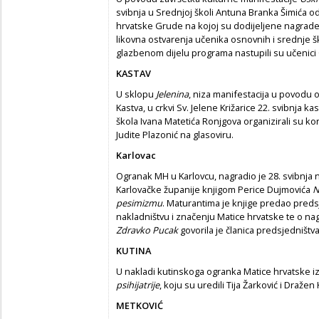
svibnja u Srednjoj školi Antuna Branka Šimića 
hrvatske Grude na kojoj su dodijeljene nagrade 
likovna ostvarenja učenika osnovnih i srednje 
glazbenom dijelu programa nastupili su učenic
KASTAV
U sklopu
Jelenina
, niza
manifestacija u povodu
o
Kastva, u crkvi Sv. Jelene Križarice 22. svibnja k
škola Ivana Matetića Ronjgova organizirali su ko
Judite Plazonić na glasoviru.
Karlovac
Ogranak MH u Karlovcu, nagradio je 28. svibnja 
Karlovačke županije knjigom Perice Dujmovića
N
pesimizmu
. Maturantima je knjige predao preds
nakladništvu i značenju Matice hrvatske te o nag
Zdravko Pucak
govorila je članica predsjedništ
KUTINA
U nakladi kutinskoga ogranka Matice hrvatske iz t
psihijatrije
, koju su uredili Tija Žarković i Dražen
METKOVIĆ