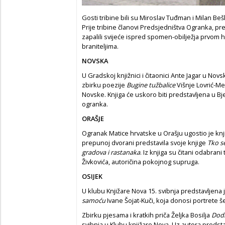
Gosti tribine bili su Miroslav Tuđman i Milan Be
Prije tribine članovi Predsjedništva Ogranka, pred
zapalili svijeće ispred spomen-obilježja prvom 
braniteljima.
NOVSKA
U Gradskoj knjižnici i čitaonici Ante Jagar u
Novsk
zbirku poezije
Bugine tužbalice
Višnje Lovrić-Me
Novske. Knjiga će uskoro biti predstavljena u Bj
ogranka.
ORAŠJE
Ogranak Matice hrvatske u Orašju ugostio je knji
prepunoj dvorani predstavila svoje knjige
Tko se
gradova i rastanaka
. Iz knjiga su čitani odabrani 
Živkovića, autoričina pokojnog supruga.
OSIJEK
U klubu Knjižare Nova 15. svibnja predstavljena
samoću
Ivane Šojat-Kuči, koja donosi portrete š
Zbirku pjesama i kratkih priča Željka Bosilja
Dodi
svibnja u Klubu knjižare Nova. Uz autora predstavi