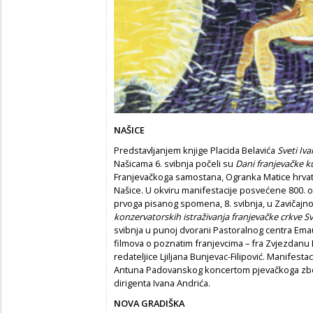
NAŠICE
Predstavljanjem knjige Placida Belavića
Sveti Iv
Našicama 6. svibnja počeli su
Dani franjevačke k
Franjevačkoga samostana, Ogranka Matice hrvat
Našice. U okviru manifestacije posvećene 800. ob
prvoga pisanog spomena, 8. svibnja, u Zavičajn
konzervatorskih istraživanja franjevačke crkve
svibnja u punoj dvorani Pastoralnog centra Em
filmova o poznatim franjevcima – fra Zvjezdanu Li
redateljice Ljiljana Bunjevac-Filipović. Manifestaci
Antuna Padovanskog koncertom pjevačkoga zb
dirigenta Ivana Andrića.
NOVA GRADIŠKA