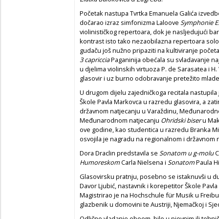
Početak nastupa Tvrtka Emanuela Galića izve
dočarao izraz simfonizma Laloove
Symphonie E
violinističkog repertoara, dok je nasljedujući ba
kontrast isto tako nezaobilazna repertoara solo 
gudaču još nužno pripaziti na kultiviranje poče
3 capriccia
Paganinija obećala su svladavanje najte
u djelima violinskih virtuoza P. de Sarasatea i 
glasovir i uz burno odobravanje pretežito mlade
U drugom dijelu zajedničkoga recitala nastupila j
Škole Pavla Markovca u razredu glasovira, a zat
državnom natjecanju u Varaždinu, Međunarod
Međunarodnom natjecanju
Ohridski biser
u Make
ove godine, kao studentica u razredu Branka M
osvojila je nagradu na regionalnom i državnom n
Dora Draclin predstavila se
Sonatom u g-molu
C
Humoreskom
Carla Nielsena i
Sonatom
Paula H
Glasovirsku pratnju, posebno se istaknuvši u duo
Davor Ljubić, nastavnik i korepetitor Škole Pav
Magistrirao je na Hochschule für Musik u Freibu
glazbenik u domovini te Austriji, Njemačkoj i S
Odlično vladanje oboom, bilo u pjevnim ili tehni