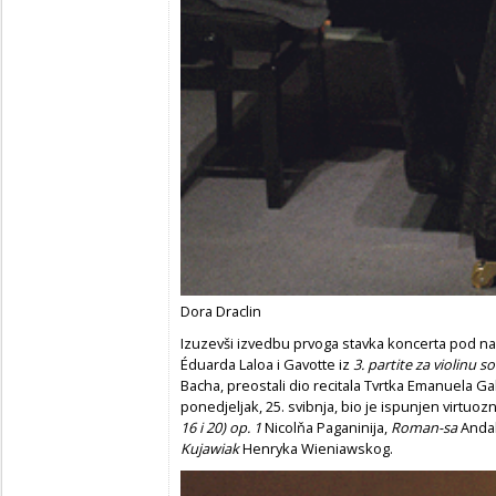
Dora Draclin
Izuzevši izvedbu prvoga stavka koncerta pod 
Éduarda Laloa i Gavotte iz
3. partite za violinu 
Bacha, preostali dio recitala Tvrtka Emanuela Ga
ponedjeljak, 25. svibnja, bio je ispunjen virtuo
16
i 20) op. 1
Nicolňa Paganinija,
Roman-sa
Andal
Kujawiak
Henryka Wieniawskog.