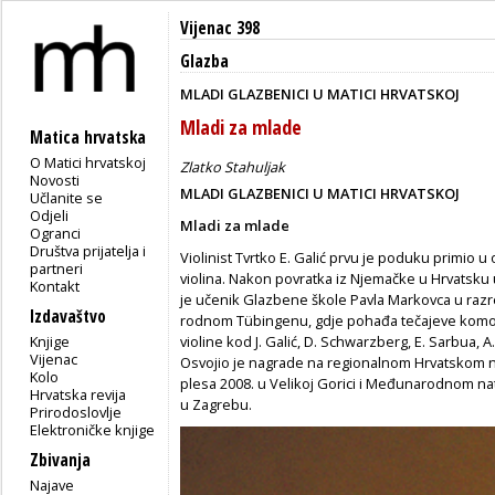
Vijenac 398
Glazba
MLADI GLAZBENICI U MATICI HRVATSKOJ
Mladi za mlade
Matica hrvatska
O Matici hrvatskoj
Zlatko Stahuljak
Novosti
MLADI GLAZBENICI U MATICI HRVATSKOJ
Učlanite se
Odjeli
Mladi za mlade
Ogranci
Društva prijatelja i
Violinist Tvrtko E. Galić prvu je poduku primio u o
partneri
violina. Nakon povratka iz Njemačke u Hrvatsku u
Kontakt
je učenik Glazbene škole Pavla Markovca u razr
Izdavaštvo
rodnom Tübingenu, gdje pohađa tečajeve komorn
Knjige
violine kod J. Galić, D. Schwarzberg, E. Sarbua,
Vijenac
Osvojio je nagrade na regionalnom Hrvatskom na
Kolo
plesa 2008. u Velikoj Gorici i Međunarodnom natj
Hrvatska revija
u Zagrebu.
Prirodoslovlje
Elektroničke knjige
Zbivanja
Najave