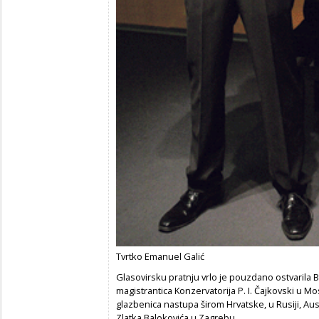
Tvrtko Emanuel Galić
Glasovirsku pratnju vrlo je pouzdano ostvarila B
magistrantica Konzervatorija P. I. Čajkovski u Mo
glazbenica nastupa širom Hrvatske, u Rusiji, Aust
Zlatka Balokovića u Zagrebu.