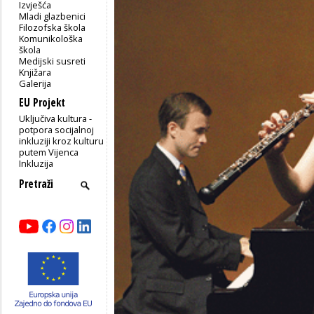
Izvješća
Mladi glazbenici
Filozofska škola
Komunikološka
škola
Medijski susreti
Knjižara
Galerija
EU Projekt
Uključiva kultura -
potpora socijalnoj
inkluziji kroz kulturu
putem Vijenca
Inkluzija