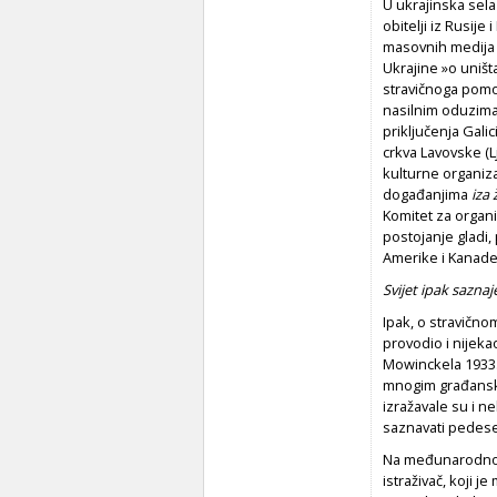
U ukrajinska sela
obitelji iz Rusije
masovnih medija p
Ukrajine »o uništ
stravičnoga pomor
nasilnim oduzima
priključenja Galic
crkva Lavovske (L
kulturne organiza
događanjima
iza 
Komitet za organi
postojanje gladi,
Amerike i Kanade 
Svijet ipak saznaj
Ipak, o stravično
provodio i nijekao
Mowinckela 1933.
mnogim građanski
izražavale su i 
saznavati pedese
Na međunarodnoj 
istraživač, koji 