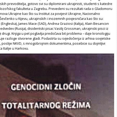
kih prevoditelja, gotovo svi su diplomirani ukrajinisti, studenti s katedre
Filozofskog fakulteta u Zagrebu. Prevedeni su rezultati rada o Gladomoru
ova Ukrajine kao što su Institut za povijest Ukrajine, Nacionalno
 Ševčenko u Kijevu, ukrajinskih i inozemnih povjesničara kao što su:
Engleska), James Mace (SAD), Andrea Graziosi (Italija), Alain Besancon
edvedev (Rusija), disidentski pisac Vasilij Grossman, ukrajinski pisci iz
i drugi. Knjiga u pet poglavlja predočava bit problema – daje kronologiju
uje razloge stvorene gladi. Podastrta su svjedočenja iz arhiva sovjetske
, poslije NKVD, s mnogobrojnim dokumentima, posebice su dojmljivi
ta Italije u Harkovu.