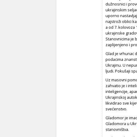
dužnosnici i provo
ukrajinskim selja
uporno nastavljaj
najstroži oblici 
a od 7. kolovoza 
ukrajinske gradove
Stanovnicima je b
zaplijenjeno i pr
Glad je vrhunac 
podacima znanstve
Ukrajinu. U nepun
ljudi. Pokušaji sp
Uz masovni pomor
zahvatio je i int
inteligencije, apa
Ukrajinskoj autok
likvidirao sve ki
svećenstvo.
Gladomor je imao
Gladomora u Ukraj
stanovništva.