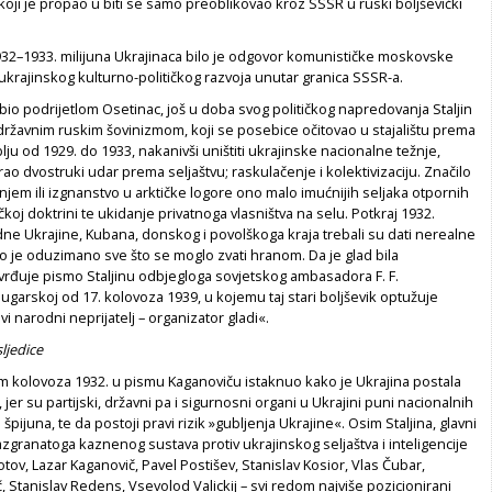
koji je propao u biti se samo preoblikovao kroz SSSR u ruski boljševički
32–1933. milijuna Ukrajinaca bilo je odgovor komunističke moskovske
 ukrajinskog kulturno-političkog razvoja unutar granica SSSR-a.
 bio podrijetlom Osetinac, još u doba svog političkog napredovanja Staljin
državnim ruskim šovinizmom, koji se posebice očitovao u stajalištu prema
blju od 1929. do 1933, nakanivši uništiti ukrajinske nacionalne težnje,
irao dvostruki udar prema seljaštvu; raskulačenje i kolektivizaciju. Značilo
janjem ili izgnanstvo u arktičke logore ono malo imućnijih seljaka otpornih
oj doktrini te ukidanje privatnoga vlasništva na selu. Potkraj 1932.
dne Ukrajine, Kubana, donskog i povolškoga kraja trebali su dati nerealne
ato je oduzimano sve što se moglo zvati hranom. Da je glad bila
vrđuje pismo Staljinu odbjegloga sovjetskog ambasadora F. F.
ugarskoj od 17. kolovoza 1939, u kojemu taj stari boljševik optužuje
avi narodni neprijatelj – organizator gladi«.
ljedice
om kolovoza 1932. u pismu Kaganoviču istaknuo kako je Ukrajina postala
jer su partijski, državni pa i sigurnosni organi u Ukrajini puni nacionalnih
 špijuna, te da postoji pravi rizik »gubljenja Ukrajine«. Osim Staljina, glavni
azgranatoga kaznenog sustava protiv ukrajinskog seljaštva i inteligencije
otov, Lazar Kaganovič, Pavel Postišev, Stanislav Kosior, Vlas Čubar,
, Stanislav Redens, Vsevolod Valickij – svi redom najviše pozicionirani