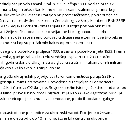
ditelji Staljinovih zamisli. Staljin je 1. siječnja 1933. poslao brzojav
cima, u kojem piše: »Nad kolhoznicima i samostalnim seljacima, koji
u skrivati kruh ukraden i zatajen pri premetačinama, pokrenut će se
kažnjavanja, predviđeni zakonom Centralnog izvršnog komiteta i RNK SSSR-
1932.« Vojska i odredi Komesarijata unutarnjih poslova okružili su
 i željezničke postaje, kako seljaci ne bi mogli napustiti sela.
ilo najstrože zabranjeno putovati u druge regije zemlje. Sve žito bilo je
odano. Svi koji su pružali bilo kakav otpor smaknuti su.
dosegnula početkom proljeća 1933, a završila početkom ljeta 1933. Prema
nika, glad je zahvatila cijelu središnju, sjevernu, južnu i istočnu
ih godinu dana u Ukrajini su od gladi u strašnim mukama umrli milijuni
ašavanja kažnjavani su strijeljanjem.
 glađu ukrajinskih poljodjelaca teror komunističke partije SSSR-a
eligenciju u svim ustanovama. Provođena su strijeljanja i deportacije
ratčika i članova CK Ukrajine. Sovjetski režim istom je žestinom udario i po
efalnoj pravoslavnoj crkvi uništavajući je kao
kulakov agitprop
. NKVD je
jevske metropolije, ukinuo sve samostane, pobio ili poslao u gulage
 katastrofalne posljedice za ukrajinski narod. Procjene o žrtvama
ini se kreću od 6 do 10 milijuna, što je bila četvrtina ukupnog