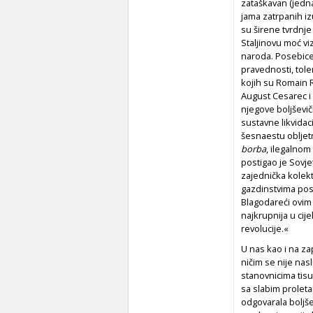
zataškavan (jedna
jama zatrpanih izu
su širene tvrdnje 
Staljinovu moć vi
naroda. Posebice 
pravednosti, toler
kojih su Romain R
August Cesarec i 
njegove boljševi
sustavne likvidaci
šesnaestu obljetn
borba
, ilegalnom
postigao je Sovje
zajednička kolekti
gazdinstvima post
Blagodareći ovim 
najkrupnija u cij
revolucije.«
U nas kao i na za
ničim se nije nasl
stanovnicima tisu
sa slabim proleta
odgovarala boljše