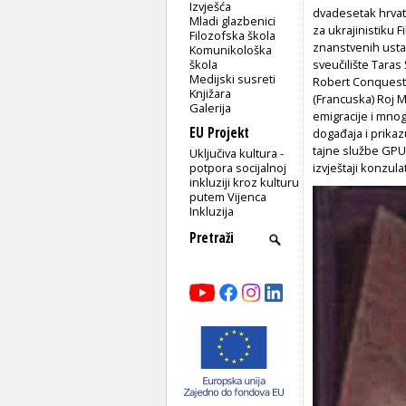
Izvješća
dvadesetak hrvats
Mladi glazbenici
za ukrajinistiku 
Filozofska škola
znanstvenih ustan
Komunikološka
škola
sveučilište Taras
Medijski susreti
Robert Conquest (
Knjižara
(Francuska) Roj M
Galerija
emigracije i mnog
EU Projekt
događaja i prikaz
tajne službe GPU
Uključiva kultura -
potpora socijalnoj
izvještaji konzula
inkluziji kroz kulturu
putem Vijenca
Inkluzija