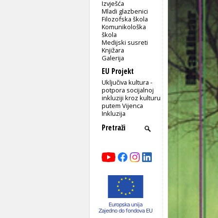
Izvješća
Mladi glazbenici
Filozofska škola
Komunikološka
škola
Medijski susreti
Knjižara
Galerija
EU Projekt
Uključiva kultura -
potpora socijalnoj
inkluziji kroz kulturu
putem Vijenca
Inkluzija