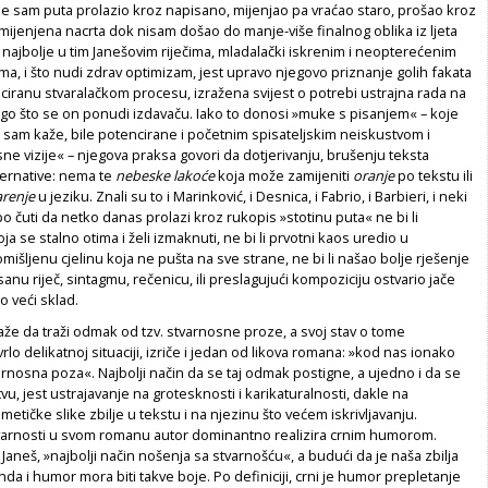
ine sam puta prolazio kroz napisano, mijenjao pa vraćao staro, prošao kroz
izmijenjena nacrta dok nisam došao do manje-više finalnog oblika iz ljeta
 najbolje u tim Janešovim riječima, mladalački iskrenim i neopterećenim
a, i što nudi zdrav optimizam, jest upravo njegovo priznanje golih fakata
iciranu stvaralačkom procesu, izražena svijest o potrebi ustrajna rada na
ego što se on ponudi izdavaču. Iako to donosi »muke s pisanjem« – koje
 sam kaže, bile potencirane i početnim spisateljskim neiskustvom i
e vizije« – njegova praksa govori da dotjerivanju, brušenju teksta
ernative: nema te
nebeske lakoće
koja može zamijeniti
oranje
po tekstu ili
renje
u jeziku. Znali su to i Marinković, i Desnica, i Fabrio, i Barbieri, i neki
epo čuti da netko danas prolazi kroz rukopis »stotinu puta« ne bi li
a se stalno otima i želi izmaknuti, ne bi li prvotni kaos uredio u
mišljenu cjelinu koja ne pušta na sve strane, ne bi li našao bolje rješenje
anu riječ, sintagmu, rečenicu, ili preslagujući kompoziciju ostvario jače
 veći sklad.
aže da traži odmak od tzv. stvarnosne proze, a svoj stav o tome
lo delikatnoj situaciji, izriče i jedan od likova romana: »kod nas ionako
rnosna poza«. Najbolji način da se taj odmak postigne, a ujedno i da se
tvu, jest ustrajavanje na grotesknosti i karikaturalnosti, dakle na
etičke slike zbilje u tekstu i na njezinu što većem iskrivljavanju.
tvarnosti u svom romanu autor dominantno realizira crnim humorom.
Janeš, »najbolji način nošenja sa stvarnošću«, a budući da je naša zbilja
da i humor mora biti takve boje. Po definiciji, crni je humor prepletanje