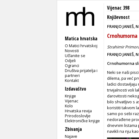
Vijenac 398
Književnost
FRANJO JANEŠ, 
Crnohumorna s
Matica hrvatska
O Matici hrvatskoj
Strahimir Primor
Novosti
FRANJO JANEŠ, 
Učlanite se
Odjeli
Crnohumorna sli
Ogranci
Društva prijatelja i
Neki se naši pisc
partneri
dilema, pa već pr
Kontakt
ladici dostavljaju
Izdavaštvo
trivijalnosti voli
Knjige
darovitosti nekog
Vijenac
bilo shvatljivo s
Kolo
koristiti takvom 
Hrvatska revija
samo po sebi razu
Prirodoslovlje
nedorađene produ
Elektroničke knjige
dnevnim listama p
Zbivanja
navikli na nju kao
Najave