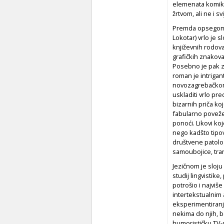
elemenata komike 
žrtvom, ali ne i s
Premda opsegom 
Lokotar) vrlo je 
književnih rodova
grafičkih znakova,
Posebno je pak za
roman je intrigant
novozagrebačkom 
uskladiti vrlo pre
bizarnih priča ko
fabularno poveže 
ponoći. Likovi koj
nego kadšto tipo
društvene patologi
samoubojice, tran
Jezičnom je sloj
studij lingvistik
potrošio i najviše
intertekstualnim 
eksperimentiranja
nekima do njih, b
humorističku TV-