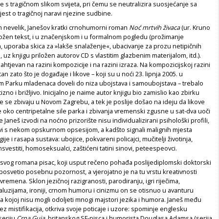
s tragičnom slikom svijeta, pri čemu se neutralizira suosjećanje sa
vijest o tragičnoj naravi njezine sudbine.
nevelik, Janešov kratki crnohumorni roman
Noć mrtvih živaca
(ur. Kruno
složen tekst, i u značenjskom i u formalnom pogledu (prožimanje
, uporaba skica za »lakše snalaženje«, ubacivanje za prozu netipičnih
 uz knjigu priložen autorov CD s vlastitim glazbenim materijalom, itd.).
htjevan na razini kompozicije i na razini izraza. Na kompozicijskoj razini
an zato što je događaje i likove – koji su u noći 23. lipnja 2005. u
Parku mladenaca doveli do niza ubojstava i samoubojstava – trebalo
cizno i brižljivo. Inicijalno je naime autor knjigu bio zamislio kao zbirku
je se zbivaju u Novom Zagrebu, a tek je poslije došao na ideju da likove
oko centripetalne sile parka i zbivanja vremenski zgusne u sat-dva uoči
e Janeš izvodi na noćno prizorište nisu individualizirani psihološki profili,
vi s nekom opskurnom opsesijom, a kadšto signali malignih mjesta
je i rasapa sustava: ubojice, pokvareni policajci, mučitelji životinja,
svestiti, homoseksualci, zaštićeni tatini sinovi, peteespeovci.
u svog romana pisac, koji usput rečeno pohađa poslijediplomski doktorski
e, posvetio posebnu pozornost, a vjerojatno je na tu vrstu kreativnosti
 vremena. Sklon jezičnoj razigranosti, parodiranju, igri riječima,
aluzijama, ironiji, crnom humoru i cinizmu on se otisnuo u avanturu
 kojoj nisu mogli odoljeti mnogi majstori jezika i humora. Janeš među
ez mistifikacija, otkriva svoje poticaje i uzore: spominje englesku
seriju
Crna Guja
, britanskog SF-pisca i humorista Douglasa Adamsa (serija