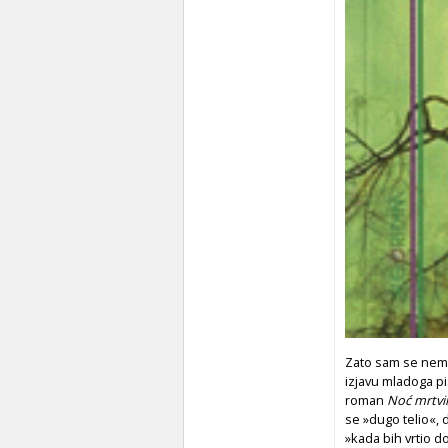
Zato sam se nemal
izjavu mladoga pi
roman
Noć mrtvi
se »dugo telio«, d
»kada bih vrtio do