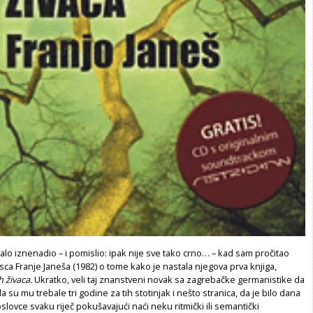
o iznenadio – i pomislio: ipak nije sve tako crno… – kad sam pročitao
sca Franje Janeša (1982) o tome kako je nastala njegova prva knjiga,
h živaca.
Ukratko, veli taj znanstveni novak sa zagrebačke germanistike da
a su mu trebale tri godine za tih stotinjak i nešto stranica, da je bilo dana
slovce svaku riječ pokušavajući naći neku ritmički ili semantički