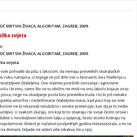
NOĆ MRTVIH ŽIVACA, ALGORITAM, ZAGREB, 2009.
lika svijeta
ac
NOĆ MRTVIH ŽIVACA, ALGORITAM, ZAGREB, 2009.
ka svijeta
i vole pohvaliti da pišu s lakoćom, da nemaju prevelikih stvaralačkih
vu ruku rukopisa, iz kojega se još dimi sve u šesnaest, bez hlađenja u
 nestrpljivim čitateljima. Ovo vrijeme površnih senzacija i agresivne
 lakoću i brzinu, samo što se tu obično ne misli na onu lakoću koja je izraz
 pisca, nego na obavljanje posla bez prevelika truda. I to bi još nekako
 aspekta amorfne i nedefinirane čitateljske mase, kad pisci koji se vole
lakoćom ne bi iskazivali istodobno i visoke pretenzije, kao da je to nešto
mljivo. U svakom slučaju, oni koji brzo stvaraju i te svoje često sirove i
kte s neodoljivom lakoćom šalju u optjecaj, često visoko kotiraju na
opularnosti. Bolest je nažalost posljednjih godina metastazirala, a mi se
 na domaće čeljade ne videći više nikakva zla u njoj.