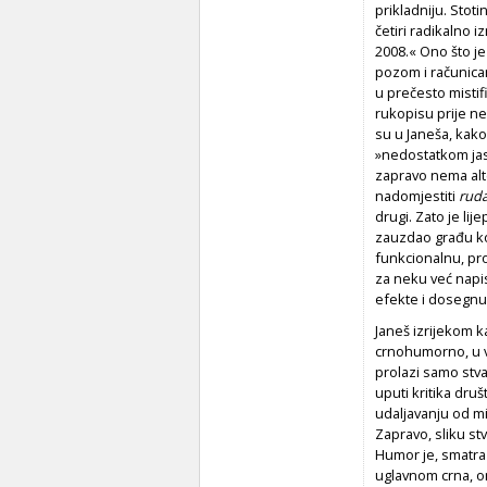
prikladniju. Stot
četiri radikalno 
2008.« Ono što je
pozom i računicam
u prečesto mistif
rukopisu prije n
su u Janeša, kako
»nedostatkom jasn
zapravo nema alt
nadomjestiti
ruda
drugi. Zato je lij
zauzdao građu koj
funkcionalnu, pro
za neku već napis
efekte i dosegnuo
Janeš izrijekom k
crnohumorno, u vr
prolazi samo stva
uputi kritika druš
udaljavanju od mim
Zapravo, sliku s
Humor je, smatra 
uglavnom crna, on