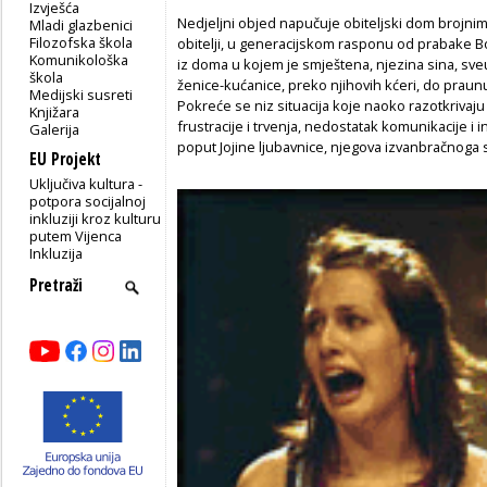
Izvješća
Nedjeljni objed napučuje obiteljski dom brojn
Mladi glazbenici
Filozofska škola
obitelji, u generacijskom rasponu od prabake B
Komunikološka
iz doma u kojem je smještena, njezina sina, sveu
škola
ženice-kućanice, preko njihovih kćeri, do praunu
Medijski susreti
Pokreće se niz situacija koje naoko razotkrivaj
Knjižara
frustracije i trvenja, nedostatak komunikacije i i
Galerija
poput Jojine ljubavnice, njegova izvanbračnoga si
EU Projekt
Uključiva kultura -
potpora socijalnoj
inkluziji kroz kulturu
putem Vijenca
Inkluzija