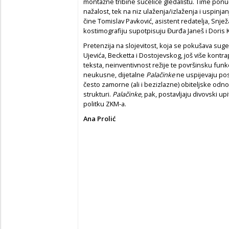
montažne tribine sučelice gledalištu. Time p
nažalost, tek na niz ulaženja/izlaženja i uspinja
čine Tomislav Pavković, asistent redatelja, Snj
kostimografiju supotpisuju Đurđa Janeš i Doris Kr
Pretenzija na slojevitost, koja se pokušava sugeri
Ujevića, Becketta i Dostojevskog, još više kont
teksta, neinventivnost režije te površinsku fun
neukusne, dijetalne
Palačinke
ne uspijevaju pos
često zamorne (ali i bezizlazne) obiteljske odnos
strukturi.
Palačinke
, pak, postavljaju divovski u
politku ZKM-a.
Ana Prolić