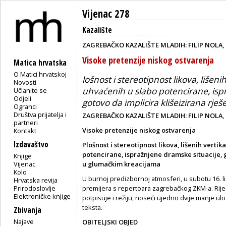
Vijenac 278
Kazalište
ZAGREBAČKO KAZALIŠTE MLADIH: FILIP NOLA, 
Visoke pretenzije niskog ostvarenja
Matica hrvatska
O Matici hrvatskoj
lošnost i stereotipnost likova, lišen
Novosti
uhvaćenih u slabo potencirane, isp
Učlanite se
Odjeli
gotovo da implicira klišeizirana rj
Ogranci
Društva prijatelja i
ZAGREBAČKO KAZALIŠTE MLADIH: FILIP NOLA,
partneri
Visoke pretenzije niskog ostvarenja
Kontakt
Izdavaštvo
Plošnost i stereotipnost likova, lišenih vert
potencirane, ispražnjene dramske situacije, g
Knjige
Vijenac
u glumačkim kreacijama
Kolo
U burnoj predizbornoj atmosferi, u subotu 16. 
Hrvatska revija
Prirodoslovlje
premijera s repertoara zagrebačkog ZKM-a. Rije
Elektroničke knjige
potpisuje i režiju, noseći ujedno dvije manje u
teksta.
Zbivanja
Najave
OBITELJSKI OBJED