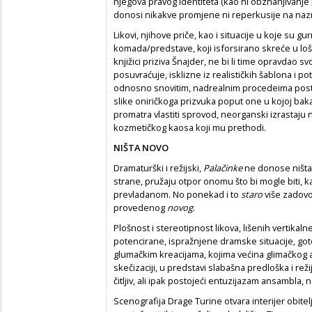
njegova pravog identiteta (kao ni obznanjivanje
donosi nikakve promjene ni reperkusije na na
Likovi, njihove priče, kao i situacije u koje su gur
komada/predstave, koji isforsirano skreće u lo
knjižici priziva Šnajder, ne bi li time opravdao
posuvraćuje, isklizne iz realističkih šablona i po
odnosno snovitim, nadrealnim procedeima post-
slike oniričkoga prizvuka poput one u kojoj bak
promatra vlastiti sprovod, neorganski izrastaju 
kozmetičkog kaosa koji mu prethodi.
NIŠTA NOVO
Dramaturški i režijski,
Palačinke
ne donose ništa 
strane, pružaju otpor onomu što bi mogle biti, 
prevladanom. No ponekad i to
staro
više zadovo
provedenog
novog
.
Plošnost i stereotipnost likova, lišenih vertika
potencirane, ispražnjene dramske situacije, goto
glumačkim kreacijama, kojima većina glimačkog an
skečizaciji, u predstavi slabašna predloška i rež
čitljiv, ali ipak postojeći entuzijazam ansambla, n
Scenografija Drage Turine otvara interijer obitel