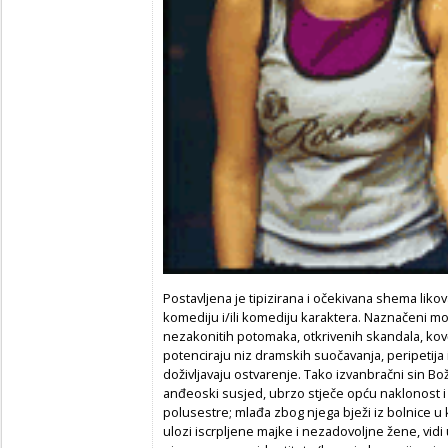
Postavljena je tipizirana i očekivana shema likov
komediju i/ili komediju karaktera. Naznačeni mot
nezakonitih potomaka, otkrivenih skandala, kov
potenciraju niz dramskih suočavanja, peripetija 
doživljavaju ostvarenje. Tako izvanbračni sin Bož
anđeoski susjed, ubrzo stječe opću naklonost i
polusestre; mlađa zbog njega bježi iz bolnice u koj
ulozi iscrpljene majke i nezadovoljne žene, vidi