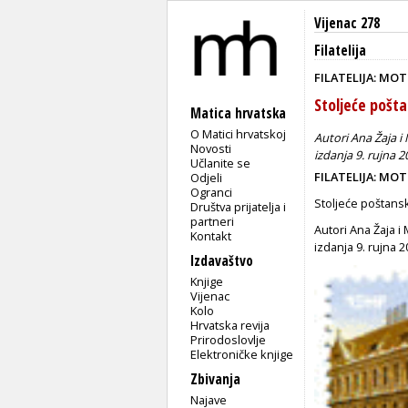
Vijenac 278
Filatelija
FILATELIJA: MO
Stoljeće pošt
Matica hrvatska
O Matici hrvatskoj
Autori Ana Žaja i
Novosti
izdanja 9. rujna 2
Učlanite se
FILATELIJA: MO
Odjeli
Ogranci
Stoljeće poštans
Društva prijatelja i
partneri
Autori Ana Žaja i
Kontakt
izdanja 9. rujna 2
Izdavaštvo
Knjige
Vijenac
Kolo
Hrvatska revija
Prirodoslovlje
Elektroničke knjige
Zbivanja
Najave