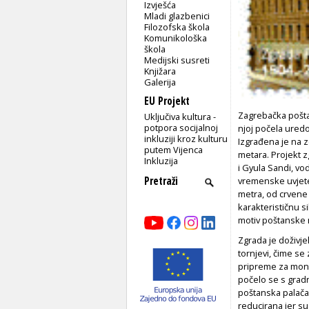
Izvješća
Mladi glazbenici
Filozofska škola
Komunikološka
škola
Medijski susreti
Knjižara
Galerija
EU Projekt
Zagrebačka poštan
Uključiva kultura -
potpora socijalnoj
njoj počela uredo
inkluziji kroz kulturu
Izgrađena je na z
putem Vijenca
metara. Projekt z
Inkluzija
i Gyula Sandi, vo
vremenske uvjete
metra, od crvene 
karakterističnu si
motiv poštanske
Zgrada je doživje
tornjevi, čime se
pripreme za mont
počelo se s gradn
poštanska palača
reducirana jer su 