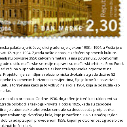
ska palača u Jurišićevoj ulici građena je tijekom 1903. i 1904, a Pošta je u
vati 12. rujna 1904. Zgrada pošte danas je zaštićeni spomenik kulture.
emljištu površine 3950 četvornih metara, a ima površinu 2500 četvornih
grade u stilu mađarske secesije napravili su mađarski arhitekti Erno Foerk
deći računa o uporabi materijala i konstrukcija visoke otpornosti na
. Projektom je zamišljena relativno niska dvokatna zgrada dužine 82
opeke i s kamenim horizontalnim vijencima, čije je krovište ostvarivalo
luetu s tornjevima kako je to vidljivo na slici iz 1904, koja je poslužila kao
 marke.
la nekoliko preinaka. Godine 1930. dograđen je treći kat i uklonjeni su
 zgrada oslobodila teškoga krovišta. Potkraj 1925, kada su započele
iranje automatske telefonske centrale sa deset tisuća pretplatnika,
jom trokatnoga dvorišnog krila, koje je završeno 1926. Današnji izgled
 dobiva adaptacijom provedenom 1958, kojom je otvorenost zgrade bitno
ukinuti bočni ulazi.