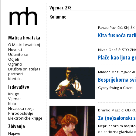
Vijenac 278
Kolumne
Pavao Pavličić: KNJIŠK
Kita fusnoća razl
Matica hrvatska
O Matici hrvatskoj
Novosti
Nives Opačić: ŠTO ZN
Učlanite se
Plače kao ljuta g
Odjeli
Ogranci
Društva prijatelja i
Mladen Mazur: JAZZ A
partneri
Kontakt
Besprijekorna sv
Izdavaštvo
Gypsy Swing u Gavelli
Knjige
Vijenac
Kolo
Hrvatska revija
Branko Magdić: OD 
Prirodoslovlje
Za (ne)salonski 
Elektroničke knjige
Zbivanja
Neprijepornim majstor
od seriozna glazbala 
Najave