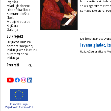
larpurlartističkih te
Izvješća
Mladi glazbenici
se u šlagerskom zizmz
Filozofska škola
komada Kreislera, Pag
Komunikološka
škola
Medijski susreti
Knjižara
Galerija
EU Projekt
Ive Šimat Banov: DNE
Uključiva kultura -
Izvana gladac, iz
potpora socijalnoj
inkluziji kroz kulturu
Uz izložbu grafita u M
putem Vijenca
Inkluzija