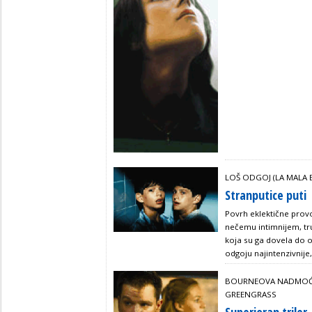
LOŠ ODGOJ (LA MALA
Stranputice puti
Povrh eklektične prov
nečemu intimnijem, tru
koja su ga dovela do 
odgoju najintenzivnije
BOURNEOVA NADMOĆ (
GREENGRASS