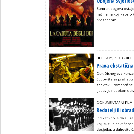
Obojena svjetlos
Sumrak bogova ostaje 
načina na koji kaos o k
prosedeom
HELLBOY, RED. GUIL
Prava ekstatičn
Dok Disneyjeve konzer
čudovište za prelijepu 
spektaklu romantične e
ljubavlju napokon ost
DOKUMENTARNI FILM 
Redatelji ili obra
Indikativno je da su zam
koji su tu didaktičnost
dosjetku, u duhovitu č