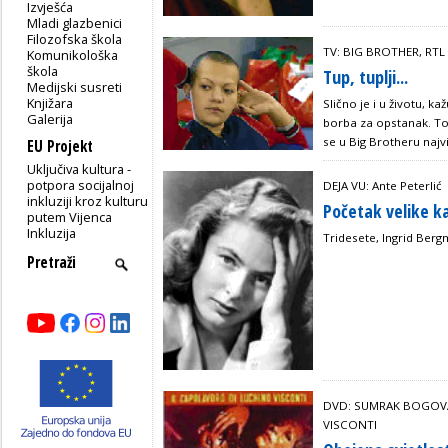
Izvješća
Mladi glazbenici
Filozofska škola
TV: BIG BROTHER, RTL 
Komunikološka
škola
Tup, tuplji...
Medijski susreti
Knjižara
Slično je i u životu, 
Galerija
borba za opstanak. To 
se u Big Brotheru najvi
EU Projekt
Uključiva kultura -
potpora socijalnoj
DEJA VU: Ante Peterlić
inkluziji kroz kulturu
Početak velike ka
putem Vijenca
Inkluzija
Tridesete, Ingrid Berg
DVD: SUMRAK BOGOVA 
VISCONTI