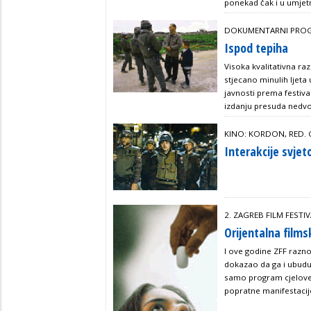
ponekad čak i u umjet
DOKUMENTARNI PRO
Ispod tepiha
Visoka kvalitativna raz
stjecano minulih ljeta
javnosti prema festiv
izdanju presuda nedv
KINO: KORDON, RED.
Interakcije svjet
2. ZAGREB FILM FESTI
Orijentalna film
I ove godine ZFF razn
dokazao da ga i ubuduć
samo program cjeloveč
popratne manifestacije