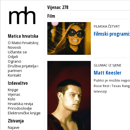
Vijenac 278
Film
FILMSKA ČETVRT
Filmski programi:
Matica hrvatska
O Matici hrvatskoj
Novosti
Učlanite se
Odjeli
Ogranci
GLUMAC IZ SJENE
Društva prijatelja i
partneri
Matt Keesler
Kontakt
Publici je možda najpo
Izdavaštvo
Rose Red i Texas Rang
Knjige
televiziji
Vijenac
Kolo
Hrvatska revija
Prirodoslovlje
Elektroničke knjige
Zbivanja
Najave