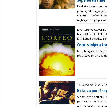
Superioran triler
Realiziran kao manipul
junak ujedno i gonjeni
spretnom složencu borb
najboljih i najimpresiv
DVD OPERA: CLAUDIO 
NATIONS - LA CAPELLA
DIR. JORDI SAVALL, BB
Četiri stoljeća tr
Izvedba glatko teče u s
predstava ima neku u
TV: OPASNA IGRA (DA
Katarza poročnog
S obzirom na stilsku i
pomisliti da je Ferrar
autobiografiju, svoje