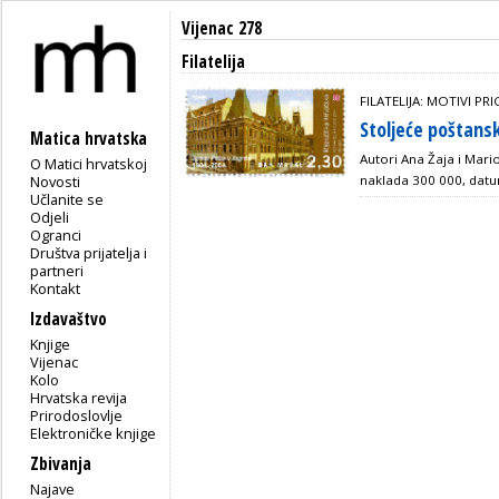
Vijenac 278
Filatelija
FILATELIJA: MOTIVI 
Stoljeće poštans
Matica hrvatska
Autori Ana Žaja i Mario
O Matici hrvatskoj
Novosti
naklada 300 000, datu
Učlanite se
Odjeli
Ogranci
Društva prijatelja i
partneri
Kontakt
Izdavaštvo
Knjige
Vijenac
Kolo
Hrvatska revija
Prirodoslovlje
Elektroničke knjige
Zbivanja
Najave