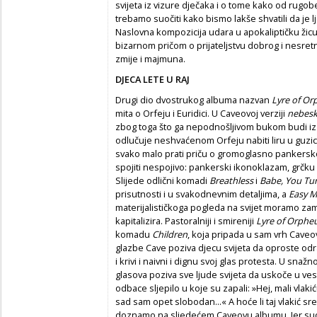
svijeta iz vizure dječaka i o tome kako od rugo
trebamo suočiti kako bismo lakše shvatili da je lje
Naslovna kompozicija udara u apokaliptičku žicu
bizarnom pričom o prijateljstvu dobrog i nesret
zmije i majmuna.
DJECA LETE U RAJ
Drugi dio dvostrukog albuma nazvan
Lyre of Or
mita o Orfeju i Euridici. U Caveovoj verziji
nebeski
zbog toga što ga nepodnošljivom bukom budi iz
odlučuje neshvaćenom Orfeju nabiti liru u guzicu
svako malo prati priču o gromoglasno pankersk
spojiti nespojivo: pankerski ikonoklazam, grčku m
Slijede odlični komadi
Breathless
i
Babe, You Tu
prisutnosti i u svakodnevnim detaljima, a
Easy 
materijalističkoga pogleda na svijet moramo zam
kapitalizira. Pastoralniji i smireniji
Lyre of Orphe
komadu
Children
, koja pripada u sam vrh Cave
glazbe Cave poziva djecu svijeta da oproste od
i krivi i naivni i dignu svoj glas protesta. U snažn
glasova poziva sve ljude svijeta da uskoče u vese
odbace sljepilo u koje su zapali: »Hej, mali vlak
sad sam opet slobodan...« A hoće li taj vlakić sr
doznamo na sljedećem Caveovu albumu. Jer sud