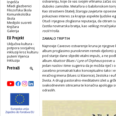
ostvarenju, koje će vas svojim vrlinama začas osvo
Izvješća
Mladi glazbenici
duboko zamislite. Metafora o babilonskom tornj
Filozofska škola
Kao strastveni čitatelj
Staroga zavjeta
te opsesivn
Komunikološka
pokazivao interes za krajnje aspekte ljudske eg
škola
Otud i njegova zloglasna reputacija, da citiram
Medijski susreti
častila novinarska bratija, kao
velikog mračnjaka
Knjižara
Galerija
rock’n’rolla
.
EU Projekt
ZAMALO TRIPTIH
Uključiva kultura -
Najnovije Caveovo ostvarenje kruna je njegove 
potpora socijalnoj
album proglasimo punokrvnim remek-djelom) i 
inkluziji kroz kulturu
pod starije dane slijediti vitalni impuls, a ne p
putem Vijenca
Inkluzija
album
Abattoir Blues / Lyre of Orpheus
posve u 
jedan naslov i time sugerira da je možda riječ 
zasebno promatrati kako konceptualno tako i estet
mračnog imena (blues iz klaonice), žestoka i eu
života. A drugi pastoralno-meditativni izlet u gr
svakodnevnim sitnicama te konačna apologija svo
odraslih.