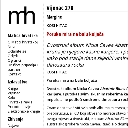
Vijenac 278
Margine
KOSI HITAC
Poruka mira na balu koljača
Matica hrvatska
O Matici hrvatskoj
Dvostruki album Nicka Cavea Abatto
Novosti
kruna je njegove kasne karijere. I 
Učlanite se
Odjeli
kako pod starije dane slijediti vital
Ogranci
dinosaura rocka
Društva prijatelja i
partneri
KOSI HITAC
Kontakt
Poruka mira na balu koljača
Izdavaštvo
Knjige
Dvostruki album Nicka Cavea
Abattoir Blues 
Vijenac
karijere. I putokaz svim iskusnim rokerima kak
Kolo
impuls, a ne podleći sindromu dinosaura roc
Hrvatska revija
Prirodoslovlje
Znam da ste već siti svih onih albuma mjeseca, 
Elektroničke knjige
preporučuju, ali CD koji obvezno morate staviti
Zbivanja
ovoga mjeseca dvostruki je album
Abattoir Blue
australskog rokera Nicka Cavea. Riječ je o dojml
Najave