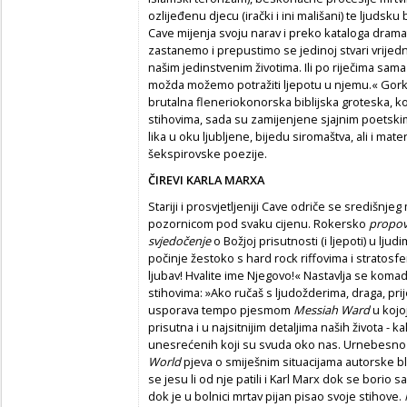
ozlijeđenu djecu (irački i ini mališani) te ljudsku 
Cave mijenja svoju narav i preko kataloga drama
zastanemo i prepustimo se jedinoj stvari vrijedno
našim jedinstvenim životima. Ili po riječima sam
možda možemo potražiti ljepotu u njemu.« Gorki 
brutalna fleneriokonorska biblijska groteska, 
stihovima, sada su zamijenjene sjajnim poetskim
lika u oku ljubljene, bijedu siromaštva, ali i mater
šekspirovske poezije.
ČIREVI KARLA MARXA
Stariji i prosvjetljeniji Cave odriče se središnj
pozornicom pod svaku cijenu. Rokersko
propov
svjedočenje
o Božjoj prisutnosti (i ljepoti) u lj
počinje žestoko s hard rock riffovima i stratos
ljubav! Hvalite ime Njegovo!« Nastavlja se kom
stihovima: »Ako ručaš s ljudožderima, draga, prij
usporava tempo pjesmom
Messiah Ward
u kojo
prisutna i u najsitnijim detaljima naših života - ka
unesrećenih koji su svuda oko nas. Urnebesno
World
pjeva o smiješnim situacijama autorske blo
se jesu li od nje patili i Karl Marx dok se borio s
dok je u bolnici mrtav pijan pisao svoje stihove.