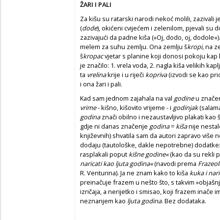
ŽARI I PALI
Za kišu su ratarski narodi nekoć molili, zazivali
(
dode
), okićeni cvijećem i zelenilom, pjevali su
zazivajući da padne kiša (»Oj, dodo, oj, dodole«)
melem za suhu zemlju. Ona zemlju š
kropi,
na ze
š
kropac
vjetar s planine koji donosi pokoju kap 
je značilo: 1. vrela voda, 2. nagla kiša velikih kaplj
ta
vrelina
krije i u riječi
kopriva
(izvodi se kao pr
i ona žari i pali.
Kad sam jednom zajahala na val
godine
u znače
vrime
- kišno, kišovito vrijeme - i
godinjak
(salam
godina
znači obilno i nezaustavljivo plakati kao št
gdje ni danas značenje
godina
=
kiša
nije nestalo
književnih) shvatila sam da autori zapravo više 
dodaju (tautološke, dakle nepotrebne) dodatk
rasplakali poput
kišne godine«
(kao da su rekli
naricati kao ljuta godina«
(navodi prema
Frazeo
R. Venturina). Ja ne znam kako to kiša
kuka i nar
preinačuje frazem u nešto što, s takvim »objašnj
izričaja, a nerijetko i smisao, koji frazem inače 
neznanjem kao
ljuta godina
. Bez dodataka.