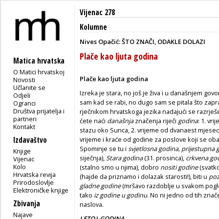
Vijenac 278
Kolumne
Nives Opačić: ŠTO ZNAČI, ODAKLE DOLAZI
Plače kao ljuta godina
Matica hrvatska
O Matici hrvatskoj
Plače kao ljuta godina
Novosti
Učlanite se
Izreka je stara, no još je živa i u današnjem go
Odjeli
sam kad se rabi, no dugo sam se pitala što zap
Ogranci
Društva prijatelja i
rječnikom hrvatskoga jezika nadajući se razrje
partneri
ćete naći
današnja
značenja riječi
godina
: 1. vr
Kontakt
stazu oko Sunca, 2. vrijeme od dvanaest mjesec
Izdavaštvo
vrijeme i kraće od godine za poslove koji se obav
Spominje se tu i
svjetlosna godina, prijestupna 
Knjige
siječnja),
Stara godina
(31. prosinca),
crkvena go
Vijenac
Kolo
(stalno smo u njima), dobro
nositi godine
(svatko
Hrvatska revija
(hajde da priznamo i dolazak starosti!), biti u
po
Prirodoslovlje
gladne godine
(mršavo razdoblje u svakom pogl
Elektroničke knjige
tako
iz godine u godinu
. No ni jedno od tih znače
Zbivanja
naslova.
Najave
LETO
I
GODINA