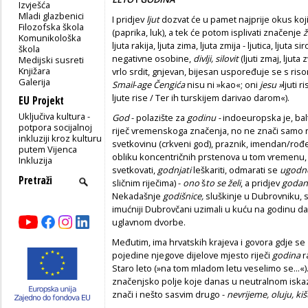
Izvješća
Mladi glazbenici
I pridjev
ljut
dozvat će u pamet najprije okus koji
Filozofska škola
(paprika, luk), a tek će potom isplivati značenje
ž
Komunikološka
ljuta rakija, ljuta zima, ljuta zmija - ljutica, ljuta sir
škola
negativne osobine,
divlji, silovit
(ljuti zmaj, ljuta zv
Medijski susreti
Knjižara
vrlo srdit, gnjevan, bijesan uspoređuje se s riso
Galerija
Smail
-
age Čengića
nisu ni »kao«; oni
jesu »
ljuti 
ljute rise / Ter ih turskijem darivao darom«).
EU Projekt
Uključiva kultura -
God
- polazište za
godinu -
indoeuropska je, bal
potpora socijalnoj
riječ vremenskoga značenja, no ne znači samo ni
inkluziji kroz kulturu
svetkovinu (crkveni god), praznik, imendan/rođe
putem Vijenca
obliku koncentričnih prstenova u tom vremenu,
Inkluzija
svetkovati,
godnjati
leškariti, odmarati se
ugodn
sličnim riječima) -
ono
š
to
se
želi
, a pridjev
godan
Nekadašnje
godišnice,
sluškinje u Dubrovniku, s
imućniji Dubrovčani uzimali u kuću na godinu d
uglavnom dvorbe.
Međutim, ima hrvatskih krajeva i govora gdje se
pojedine njegove dijelove mjesto riječi
godina
r
Staro leto (»na tom mladom letu veselimo se...«)
značenjsko polje koje danas u neutralnom iskaz
znači i nešto sasvim drugo -
nevrijeme, oluju, kiš