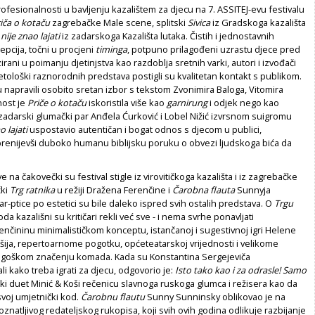
fesionalnosti u bavljenju kazalištem za djecu na 7. ASSITEJ-evu festivalu
iča o kotaču
zagrebačke Male scene, splitski
Sivica
iz Gradskoga kazališta
 nije znao lajati
iz zadarskoga Kazališta lutaka. Čistih i jednostavnih
epcija, točni u procjeni
timinga
, potpuno prilagođeni uzrastu djece pred
irani u poimanju djetinjstva kao razdoblja sretnih varki, autori i izvođači
oetološki raznorodnih predstava postigli su kvalitetan kontakt s publikom.
su napravili osobito sretan izbor s tekstom Zvonimira Baloga, Vitomira
nost je
Priče o kotaču
iskoristila više kao
garnirung
i odjek nego kao
 zadarski glumački par Anđela Ćurković i Lobel Nižić izvrsnom suigromu
o lajati
uspostavio autentičan i bogat odnos s djecom u publici,
prenijevši duboko humanu biblijsku poruku o obvezi ljudskoga bića da
 na čakovečki su festival stigle iz virovitičkoga kazališta i iz zagrebačke
čki
Trg ratnika
u režiji Dražena Ferenčine i
Čarobna flauta
Sunnyja
r-ptice po estetici su bile daleko ispred svih ostalih predstava. O
Trgu
a kazališni su kritičari rekli već sve - i nema svrhe ponavljati
nčininu minimalističkom konceptu, istančanoj i sugestivnoj igri Helene
šija, repertoarnome pogotku, općeteatarskoj vrijednosti i velikome
agoškom značenju komada. Kada su Konstantina Sergejeviča
li kako treba igrati za djecu, odgovorio je:
Isto tako kao i za odrasle! Samo
ki duet Minić & Koši rečenicu slavnoga ruskoga glumca i režisera kao da
voj umjetnički kod.
Čarobnu flautu
Sunny Sunninsky oblikovao je na
znatljivog redateljskog rukopisa, koji svih ovih godina odlikuje razbijanje