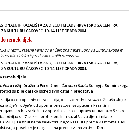
ESIONALNIH KAZALIŠTA ZA DJECU I MLADE HRVATSKOGA CENTRA,
 ZA KULTURU ČAKOVEC, 10-14. LISTOPADA 2004.
 do remek-djela
atnika u režiji Dražena Ferenčine i Čarobna flauta Sunnyja Sunninskoga iz
ici su bile daleko ispred svih ostalih predstava
ESIONALNIH KAZALIŠTA ZA DJECU I MLADE HRVATSKOGA CENTRA,
R ZA KULTURU
ČAKOVEC, 10-14. LISTOPADA 2004.
o remek-djela
tnika
u režiji Dražena Ferenčine i
Čarobna flauta
Sunnyja Sunninskoga
stetici su bile daleko ispred svih ostalih predstava
izacija pa do opasnih estradizacija, od izvanredno
uhvaćenih
duša uloge
jezina
tijela i odijela
, od uporna Ionescova
ne
upućena kazališnim i
ncijama do bezrazložnih zloporaba klasika - upravo unutar tako široko
ica odvijao se 7. susret profesionalnih kazališta za djecu i mlade
 ASSITEJ. Festival nema selektora, nego kazališta prema vlastitome sudu
edstavu, a poseban je naglasak na predstavama za tinejdžere.