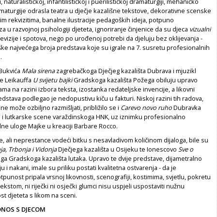
, naturalističkoj, infantilističkoj i puerilističkoj dramaturgiji, mehaničko
aturgije odrasla teatra u dječje kazališne tekstove, dekorativne scenske
anim rekvizitima, banalne ilustracije pedagoških ideja, potpuno
 u razvojnoj psihologiji djeteta, ignoriranje činjenice da su djeca
vizualni
evizije i spotova, nego po urođenoj potrebi da djeluju bez oklijevanja -
ke najvećega broja predstava koje su igrale na 7. susretu profesionalnih
.
Bukvića
Mala sirena
zagrebačkoga Dječjeg kazališta Dubrava i mjuzikl
ce Leikauffa
U svijetu bajki
Gradskoga kazališta Požega obiluju upravo
ma na razini izbora teksta, izostanka redateljske invencije, a likovni
redstava podlegao je nedopustivu kiču u fakturi. Niskoj razini tih radova,
 ne može ozbiljno razmišljati, približilo se i
Carevo novo ruho
Dubravka
je i lutkarske scene varaždinskoga HNK, uz iznimku profesionalno
e uloge Majke u kreaciji Barbare Rocco.
e, ali neprestance vodeći bitku s nesavladivom količinom dijaloga, bile su
a, Trbonja i Vidonja
Dječjega kazališta u Osijeku te Ionescovo
Sve o
ga Gradskoga kazališta lutaka. Upravo te dvije predstave, dijametralno
 i nakani, imale su priliku postati kvalitetna ostvarenja - da je
tpunost pripala vrsnoj likovnosti, scenografiji, kostimima, svjetlu, pokretu
tekstom, ni riječki ni osječki glumci nisu uspjeli uspostaviti nužnu
t djeteta s likom na sceni.
NOS S DJECOM