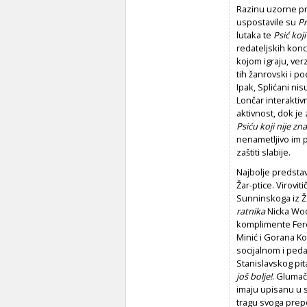
Razinu uzorne pro
uspostavile su
Pr
lutaka te
Psić koji
redateljskih konc
kojom igraju, verz
tih žanrovski i p
Ipak, Splićani ni
Lončar interaktiv
aktivnost, dok je
Psiću koji nije zna
nenametljivo im 
zaštiti slabije.
Najbolje predstave
Žar-ptice. Viroviti
Sunninskoga iz Ža
ratnika
Nicka Wood
komplimente Fere
Minić i Gorana Ko
socijalnom i ped
Stanislavskog pita
još bolje!
. Glumač
imaju upisanu u s
tragu svoga prepo