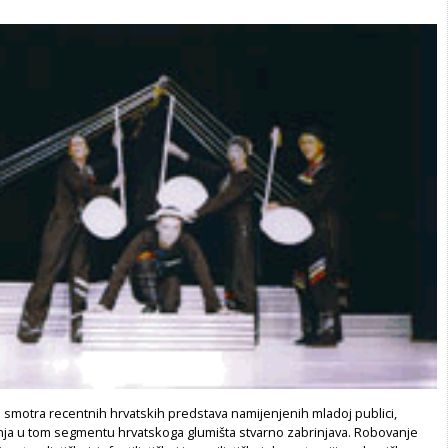
 smotra recentnih hrvatskih predstava namijenjenih mladoj publici,
tanja u tom segmentu hrvatskoga glumišta stvarno zabrinjava. Robovanje