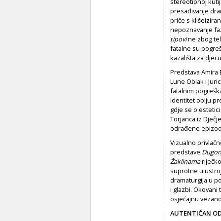
stereotipnoj kutiji
presađivanje dram
priče s klišeizir
nepoznavanje faza
tipovi
ne zbog tel
fatalne su pogreš
kazališta za djecu
Predstava Amira 
Lune Oblak i Juri
fatalnim pogreška
identitet obiju p
gdje se o estetici
Torjanca iz Dječ
odrađene epizodn
Vizualno privlačn
predstave
Dugonj
Žaklinama
riječko
suprotne u ustroju
dramaturgija u po
i glazbi. Okovani 
osjećajnu vezanos
AUTENTIČAN OD