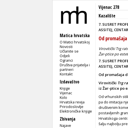
Vijenac 278
Kazalište
7. SUSRET PROF
ASSITEJ, CENTAR
Matica hrvatska
Od promašaja
O Matici hrvatskoj
Novosti
Virovitički Trg r
Učlanite se
Žar-ptice po estet
Odjeli
Ogranci
7. SUSRET PROF
Društva prijatelja i
ASSITEJ, CENTA
partneri
Kontakt
Od promašaja d
Izdavaštvo
Virovitički
Trg ra
Knjige
iz Žar-ptice po e
Vijenac
Od vrhunskih stil
Kolo
Hrvatska revija
pa do imitacija n
Prirodoslovlje
društvenim konve
Elektroničke knjige
postavljenih gran
Hrvatskoga centra
Zbivanja
šalju najbolju pr
Najave