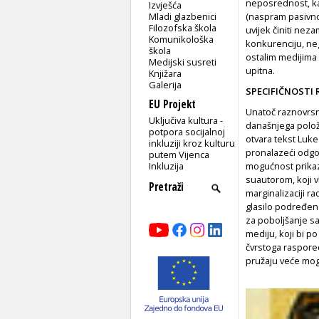
neposrednost, kao
Izvješća
Mladi glazbenici
(naspram pasivnos
Filozofska škola
uvijek činiti neza
Komunikološka
konkurenciju, nego
škola
ostalim medijima z
Medijski susreti
upitna.
Knjižara
Galerija
SPECIFIČNOSTI
EU Projekt
Unatoč raznovrsno
Uključiva kultura -
današnjega položa
potpora socijalnoj
otvara tekst Luke 
inkluziji kroz kulturu
pronalazeći odgo
putem Vijenca
Inkluzija
mogućnost prika
suautorom, koji 
marginalizaciji r
glasilo podređen
za poboljšanje s
mediju, koji bi p
čvrstoga raspore
pružaju veće mog