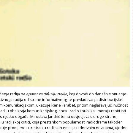
enja radija na
aparat za difuziju zvuka
, koji dovodi do današnje situacije
ivnoga radija od strane informativnog, te prevladavanja distribucijske
m komunikacijskom, ukazuje René Farabet, pritom naglašavajući nužnost
diju oba kraja komunikacijskog lanca - radio i publika - moraju rabiti isti
as rijetko događa. Miroslava Jandrić temu osvjetljava s druge strane,
 u radijskoj kritici, koja prestankom popularnosti radiodrame također
azuje promjene u tretiranju radijskih emisija u dnevnim novinama, ujedno