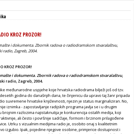
tika
ADIO KROZ PROZOR!
mašte i dokumenta. Zbornik radova o radiodramskom stvaralaštvu,
i radio, Zagreb, 2004.
IO KROZ PROZOR!
 mašte i dokumenta. Zbornik radova o radiodramskom stvaralaštvu
,
ski radio, Zagreb, 2004.
like međunarodne uspjehe koje hrvatska radiodrama bilježi još od tzv.
esetih godina do današnjih dana, te činjenicu da upravo taj žanr pripada
dio suvremene hrvatske književnosti, njezin je status marginaliziran. No,
ije iznimka - zapostavljanje radijskih programa javlja se i u drugim
brojnim razlozima najistaknutija je konkurencija ostalih medija, koji
traktivnije, ali često i površnije sadržaje, formom i brzinom prilagođene
e. Utrku s vizualnim medijima radio je, osobito onaj s kvalitetnim
vo izgubio. Ipak, pojedine njegove osobine, primjerice dostupnost i