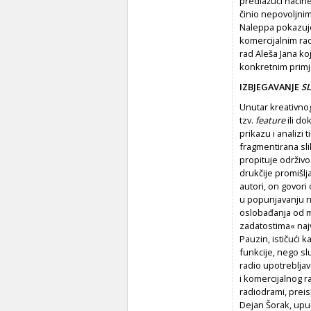
predlažući načine
činio nepovoljnim
Naleppa pokazuje
komercijalnim rad
rad Aleša Jana k
konkretnim primje
IZBJEGAVANJE
S
Unutar kreativno
tzv.
feature
ili do
prikazu i analizi
fragmentirana sli
propituje održivo
drukčije promišlj
autori, on govor
u popunjavanju nj
oslobađanja od m
zadatostima« naj
Pauzin, ističući 
funkcije, nego sl
radio upotrebljav
i komercijalnog r
radiodrami, preis
Dejan Šorak, upuć