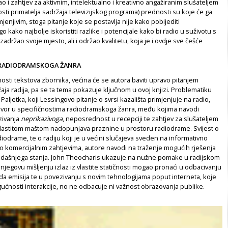
 i zahtjev za aktivnim, intelektualno i kreativno angažiranim slušateljem
ti primatelja sadržaja televizijskog programa) prednosti su koje će ga
mjenjivim, stoga pitanje koje se postavlja nije kako pobijediti
 kako najbolje iskoristiti razlike i potencijale kako bi radio u suživotu s
adržao svoje mjesto, ali i održao kvalitetu, koja je i ovdje sve češće
 RADIODRAMSKOGA ŽANRA
sti tekstova zbornika, većina će se autora baviti upravo pitanjem
ja radija, pa se ta tema pokazuje ključnom u ovoj knjizi. Problematiku
Paljetka, koji Lessingovo pitanje o svrsi kazališta primjenjuje na radio,
vor u specifičnostima radiodramskoga žanra, među kojima navodi
zivanja
neprikazivoga
, neposrednost u recepciji te zahtjev za slušateljem
vlastitom maštom nadopunjava praznine u prostoru radiodrame. Svijest o
adiodrame, te o radiju koji je u većini slučajeva sveden na informativno
o komercijalnim zahtjevima, autore navodi na traženje mogućih rješenja
adašnjega stanja. John Theocharis ukazuje na nužne pomake u radijskom
o njegovu mišljenju izlaz iz vlastite statičnosti mogao pronaći u odbacivanju
da emisija te u povezivanju s novim tehnologijama poput interneta, koje
ućnosti interakcije, no ne odbacuje ni važnost obrazovanja publike.