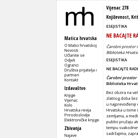
Vijenac 278
Književnost
,
Kri
ESEJISTIKA
NE BACAJTE R
Matica hrvatska
O Matici hrvatskoj
Čarobni prostor 
Novosti
Biblioteka Hrvatsk
Učlanite se
ESEJISTIKA
Odjeli
Ogranci
NE BACAJTE RAD
Društva prijatelja i
partneri
Čarobni prostor
Kontakt
Biblioteka Hrvat
Izdavaštvo
Bez obzira na ve
Knjige
zlatnog doba šezd
Vijenac
u najprevođeniji 
Kolo
Hrvatska revija
Hrvatska u tome n
Prirodoslovlje
zemljama, a među 
Elektroničke knjige
publici pružaju a
tempu svakodnevic
Zbivanja
sadržajima, zapra
Najave