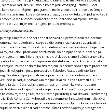
 za prodorniju medijsku ekspanziju radija. Ipak, ma koliko se položaj
, njemačko radijsko iskustvo o kojem pišu Woflgang Schiffer i Götz
 kako se promišljenim programom može vratiti publika, sve zasićenija
ijskim stanicama, koje sliče jedna drugoj, pa će ovi tekstovi, jednako kao i
oji propituje mogućnosti promocije i međunarodne razmjene, svojim
rima biti zanimljivi onima kojima je radio profesija.
LUŽENJA ZADANOSTIMA
ga radija umjetnička se vrijednost ostvaruje upravo putem radiodrame i
kumentarne radiodrame, stoga će dio autora razmatranja zasnivati na
 tih žanrova. Branimir Bošnjak radio definira kao
medij kulturâ
u kojem se
ka svijeta kakvu proizvode ostali mediji objedinjuje te se putem njega
st »logocentrizma hijerarhije smisla«. U skladu s time Bošnjak unekoliko
a radiodramu, pa naspram uporabe slušateljeve mašte, koju ističu ostali
i o zahtjevu za racionalnim balansiranjem i složenim spoznajnim procesom
ezinih »slijepih mjesta percepcije«. Također,
feature
vidi kao žanr
ogućih stereotipa, pronalazeći upravo u tom izbjegnutom »služenju
veću snagu radija.
Feature
kao mogući izlazak iz krize razmatra i Ljubo
kako je taj žanr čista radijska umjetnost jer nema nikakve pridodane
uži vlastitom sadržaju, čime ukazuje na razliku između onoga
kako
se
a te
čemu
taj medij služi, što su i temeljni kriteriji u razlikovanju kvalitetnog
adija. Dok Adriana Car-Mihec piše o suvremenoj hrvatskoj kriminalističkoj
pitivanjem česte definicije radiodrame kao »snimljenog kazališta« bavi se
ujući na veću sličnost radiodrame i filma i
redefinirajući
je sintagmom