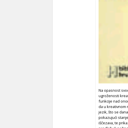
Na opasnost svođ
ugroženosti kreat
funkcije nad ono
da u kreativnom ra
jezik, što se dan
pokazujući stanje
iščezava, te prik