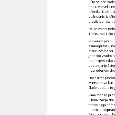
- Što se tiče ško
poslu vrti velik 
učenika. Nažalost,
dužnosnici iz Min
pravila ponašanj
Da se vratim nelo
Tomislava? Lako 
- U vašem pitanju
samouprava u na
institucijama
pri 
jednako visoko pl
razumijem kako 
postavljanje šato
neuređenom društ
Hoće li megastor
Ministarstvo kult
škole opet da tog
- Ima mnogo probl
Globalizacija čin
tehnologija poma
dobro koncipiran 
Osim zakona o knj