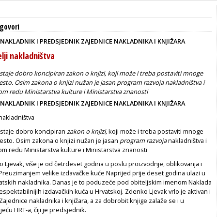
govori
 NAKLADNIK I PREDSJEDNIK ZAJEDNICE NAKLADNIKA I KNJIŽARA
lji nakladništva
taje dobro koncipiran zakon o knjizi, koji može i treba postaviti mnoge
jesto. Osim zakona o knjizi nužan je jasan program razvoja nakladništva i
vom redu Ministarstva kulture i Ministarstva znanosti
 NAKLADNIK I PREDSJEDNIK ZAJEDNICE NAKLADNIKA I KNJIŽARA
nakladništva
staje dobro koncipiran
zakon o knjizi,
koji može i treba postaviti mnoge
jesto. Osim zakona o knjizi nužan je jasan
program razvoja
nakladništva i
vom redu Ministarstva kulture i Ministarstva znanosti
jevak, više je od četrdeset godina u poslu proizvodnje, oblikovanja i
 Preuzimanjem velike izdavačke kuće Naprijed prije deset godina ulazi u
vatskih nakladnika. Danas je to poduzeće pod obiteljskim imenom Naklada
espektabilnijih izdavačkih kuća u Hrvatskoj. Zdenko Ljevak vrlo je aktivan i
ajednice nakladnika i knjižara, a za dobrobit knjige zalaže se i u
ću HRT-a, čiji je predsjednik.