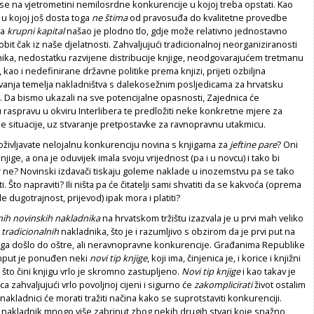
 se na vjetrometini nemilosrdne konkurencije u kojoj treba opstati. Kao
i u kojoj još dosta toga
ne štima
od pravosuđa do kvalitetne provedbe
na
krupni kapital
našao je plodno tlo, gdje može relativno jednostavno
obit čak iz naše djelatnosti. Zahvaljujući tradicionalnoj neorganiziranosti
nika, nedostatku razvijene distribucije knjige, neodgovarajućem tretmanu
 kao i nedefinirane državne politike prema knjizi, prijeti ozbiljna
anja temelja nakladništva s dalekosežnim posljedicama za hrvatsku
. Da bismo ukazali na sve potencijalne opasnosti, Zajednica će
ku raspravu u okviru Interlibera te predložiti neke konkretne mjere za
je situacije, uz stvaranje pretpostavke za ravnopravnu utakmicu.
oživljavate nelojalnu konkurenciju novina s knjigama za
jeftine pare
? Oni
njige, a ona je oduvijek imala svoju vrijednost (pa i u novcu) i tako bi
ar ne? Novinski izdavači tiskaju goleme naklade u inozemstvu pa se tako
. Što napraviti? Ili ništa pa će čitatelji sami shvatiti da se kakvoća (oprema
kle dugotrajnost, prijevod) ipak mora i platiti?
nih
novinskih nakladnika
na hrvatskom tržištu izazvala je u prvi mah veliko
u
tradicionalnih
nakladnika, što je i razumljivo s obzirom da je prvi put na
jiga došlo do oštre, ali neravnopravne konkurencije. Građanima Republike
nput je ponuđen neki
novi tip knjige
, koji ima, činjenica je, i korice i knjižni
o što čini knjigu vrlo je skromno zastupljeno.
Novi tip knjige
i kao takav je
a zahvaljujući vrlo povoljnoj cijeni i sigurno će
zakomplicirati
život ostalim
nakladnici će morati tražiti načina kako se suprotstaviti konkurenciji.
akladnik mnogo više zabrinut zbog nekih drugih stvari koje snažno