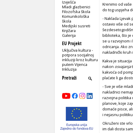
Izvješća
Krenimo od vaše i
Mladi glazbenici
do tog uspjeha do
Filozofska škola
Komunikološka
- Naklada Ljevak 
škola
ostavio više od se
Medijski susreti
šezdesetogodišnjo
Knjižara
Galerija
biblioteka, što j
se u razvojnom i 
EU Projekt
odricanja. Ako z
Uključiva kultura -
nakladnički kruh i
potpora socijalnoj
inkluziji kroz kulturu
Kakva je situacij
putem Vijenca
nakon
osvajanja
t
Inkluzija
kakvoća od pompe
plaćate li ga dosto
- Sve je više mlad
nakladnici nemaju
razvojna politika
planove, koje za
domaće pisce, ali
i nejasnu politik
Okruženi ste vrlo
im dali dosta sam