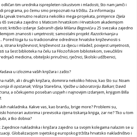
di odličan tim urednika isprepleten iskustvom i mladosti, što nam jamči i
udi programa, po čemu smo prepoznati na tržištu. Za informaciju
ada Ljevak trenutno realizira nekoliko mega-projekata, primjerice
Djela
 65 svezaka zajedno s Maticom hrvatskom i Hrvatskom akademijom
osti; kritičko izdanje
Sabranih djela Milana Begovića
u 25 svezaka zajedno
emijom znanosti i umjetnosti; samostalni projekt
Razotkrivanja
u
. Pored toga tu su tradicionalne odrednice hrvatske književnosti s
a, strana književnost, književnost za djecu i mladež, povijest umjetnosti,
i sa šest biblioteka na čelu sa Filozofskom bibliotekom, sveučilišni
ednjači medicina, obiteljski priručnici, rječnici, školski udžbenici,
ladava u izlozima vaših knjižara i zašto?
ma naših, ali i drugih knjižara, dominira nekoliko hitova, kao što su: Noam
ija ili opstanak
; Višnja Starešina,
Vježbe u laboratoriju Balkan
; David
trana
, a očekujemo poseban uspjeh i najnovijim izdanjem, knjigom Billa
t
.
skih nakladnika. Kakve vas, kao branšu, brige more? Problemi su,
iski honorari autorima i previsoka cijena tiskanja knjiga, zar ne? Tko u tom
gubi, a tko dobiva?
 Zajednice nakladnika i knjižara zajedno sa svojim kolegama nalazim se u
tuaciji. Globalizacijom svjetskog europskog tržišta hrvatsko nakladništvo i