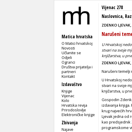
Vijenac 278
Naslovnica
,
Raz
ZDENKO LJEVAK,
Narušeni teme
Matica hrvatska
O Matici hrvatskoj
U Hrvatskoj nedos
Novosti
stvari na svoje m
Učlanite se
knjižarstva, u pr
Odjeli
Ogranci
ZDENKO LJEVAK,
Društva prijatelja i
Narušeni temelji 
partneri
Kontakt
U Hrvatskoj nedo
Izdavaštvo
stvari na svoje m
Knjige
knjižarstva, u pr
Vijenac
Gospodin Zdenko L
Kolo
Hrvatska revija
izdavanja knjiga.
Prirodoslovlje
krug najvećih hr
Elektroničke knjige
Ljevak jedna od r
kao predsjednik Z
Zbivanja
programskome vije
Najave