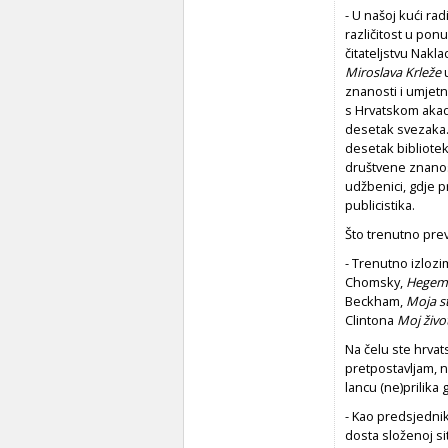
- U našoj kući ra
različitost u pon
čitateljstvu Nakl
Miroslava Krleže
u
znanosti i umjetn
s Hrvatskom akad
desetak svezaka..
desetak bibliotek
društvene znanost
udžbenici, gdje pr
publicistika.
Što trenutno prev
- Trenutno izlozi
Chomsky,
Hegemon
Beckham,
Moja s
Clintona
Moj živo
Na čelu ste hrvat
pretpostavljam, n
lancu (ne)prilika 
- Kao predsjednik
dosta složenoj si