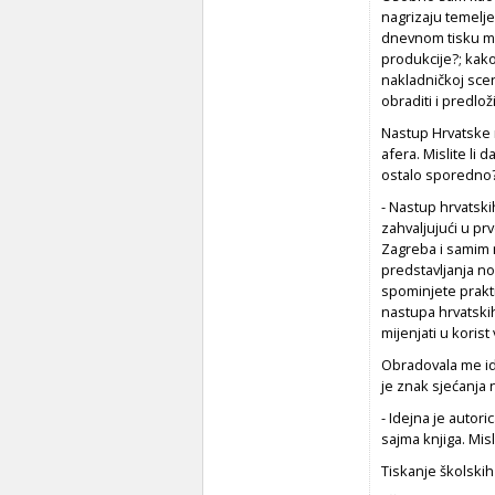
nagrizaju temelje
dnevnom tisku mo
produkcije?; kako
nakladničkoj scen
obraditi i predloži
Nastup Hrvatske n
afera. Mislite li 
ostalo sporedno
- Nastup hrvatski
zahvaljujući u pr
Zagreba i samim n
predstavljanja no
spominjete prakti
nastupa hrvatskih
mijenjati u koris
Obradovala me id
je znak sjećanja 
- Idejna je autor
sajma knjiga. Misl
Tiskanje školskih 