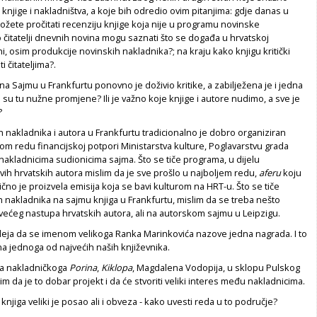
 knjige i nakladništva, a koje bih odredio ovim pitanjima: gdje danas u
žete pročitati recenziju knjige koja nije u programu novinske
 čitatelji dnevnih novina mogu saznati što se događa u hrvatskoj
i, osim produkcije novinskih nakladnika?; na kraju kako knjigu kritički
ti čitateljima?.
a Sajmu u Frankfurtu ponovno je doživio kritike, a zabilježena je i jedna
da su tu nužne promjene? Ili je važno koje knjige i autore nudimo, a sve je
?
h nakladnika i autora u Frankfurtu tradicionalno je dobro organiziran
vom redu financijskoj potpori Ministarstva kulture, Poglavarstvu grada
akladnicima sudionicima sajma. Što se tiče programa, u dijelu
vih hrvatskih autora mislim da je sve prošlo u najboljem redu,
aferu
koju
čno je proizvela emisija koja se bavi kulturom na HRT-u. Što se tiče
 nakladnika na sajmu knjiga u Frankfurtu, mislim da se treba nešto
t većeg nastupa hrvatskih autora, ali na autorskom sajmu u Leipzigu.
eja da se imenom velikoga Ranka Marinkovića nazove jedna nagrada. I to
na jednoga od najvećih naših književnika.
ica nakladničkoga
Porina
,
Kiklopa
, Magdalena Vodopija, u sklopu Pulskog
im da je to dobar projekt i da će stvoriti veliki interes među nakladnicima.
knjiga veliki je posao ali i obveza - kako uvesti reda u to područje?