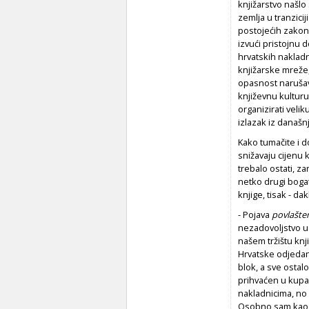
knjižarstvo našlo
zemlja u tranzicij
postojećih zako
izvući pristojnu d
hrvatskih naklad
knjižarske mreže,
opasnost narušav
književnu kulturu
organizirati veli
izlazak iz današn
Kako tumačite i d
snižavaju cijenu k
trebalo ostati, z
netko drugi bogati
knjige, tisak - da
- Pojava
povlašte
nezadovoljstvo 
našem tržištu kn
Hrvatske odjeda
blok, a sve ostal
prihvaćen u kupac
nakladnicima, no 
Osobno sam kao n