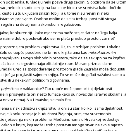
lskih udžbenika, tu vladaju neki posve drugi zakoni. S obzirom da se u tom
novac, nekoliko stotina milijuna kuna, ne biraju se sredstva kako doći do
 često su tu uključeni snažni lobiji, a u tome nisu nevini ni neki
istarstva prosvjete. Osobno mislim da se tu trebaju postaviti stroga
a regulirana detaljnom zakonskom regulativom.
jalnoj konkurenciji - kako mjesecima može stajati šator na Trgu kalja
je naime dobro poslovati ako se ne plaća preskup prostor, zar ne?
 prepoznajem problem knjižarstva. Da, to je ozbiljan problem. Lokalna
čelu se uopće posebno ne brine o knjižarama kao
mikrokulturnim
iznajmljivanju svojih slobodnih prostora, tako da se zakupnina za knjižaru
aća kao i za trgovinu najprofitabilnije robe. Moram priznati da ne
Gradski ured za gospodarenje prostorom grada Zagreba može dopustiti
ra i još ga proglasiti sajmom knjiga. To se može događati nažalost samo u
vu ili u nekakvim političkim trgovinama.
i
pojesti
male nakladnike? Tko uopće može pomoći toj djelatnosti -
ure ili prosvjete (a oni nešto tumače kako su novac dali izravno školama, a
a novca nema). A u Hrvatskoj se malo čita...
ema u nakladništvu i knjižarstvu, a oni su stari koliko i sama djelatnost.
i svoje, konkurencija je budućnost življenja, primjena suvremenih
že rješavanju nekih problema. Međutim, nama u Hrvatskoj nedostaje
Zakon o knjizi, koji može i treba postaviti mnoge stvari na svoje mjesto.
izi nužan nam je jasan program razvoja nakladništva i knjižarstva, u