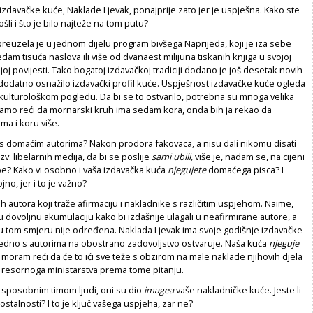
zdavačke kuće, Naklade Ljevak, ponajprije zato jer je uspješna. Kako ste
šli i što je bilo najteže na tom putu?
preuzela je u jednom dijelu program bivšega Naprijeda, koji je iza sebe
dam tisuća naslova ili više od dvanaest milijuna tiskanih knjiga u svojoj
j povijesti. Tako bogatoj izdavačkoj tradiciji dodano je još desetak novih
e dodatno osnažilo izdavački profil kuće. Uspješnost izdavačke kuće ogleda
kulturološkom pogledu. Da bi se to ostvarilo, potrebna su mnoga velika
namo reći da mornarski kruh ima sedam kora, onda bih ja rekao da
ma i koru više.
a s domaćim autorima? Nakon prodora fakovaca, a nisu dali nikomu disati
zv. libelarnih medija, da bi se poslije
sami ubili,
više je, nadam se, na cijeni
? Kako vi osobno i vaša izdavačka kuća
njegujete
domaćega pisca? I
jno, jer i to je važno?
ih autora koji traže afirmaciju i nakladnike s različitim uspjehom. Naime,
 dovoljnu akumulaciju kako bi izdašnije ulagali u neafirmirane autore, a
 u tom smjeru nije određena. Naklada Ljevak ima svoje godišnje izdavačke
jedno s autorima na obostrano zadovoljstvo ostvaruje. Naša kuća
njeguje
 moram reći da će to ići sve teže s obzirom na male naklade njihovih djela
u resornoga ministarstva prema tome pitanju.
 sposobnim timom ljudi, oni su dio
imagea
vaše nakladničke kuće. Jeste li
ostalnosti? I to je ključ vašega uspjeha, zar ne?