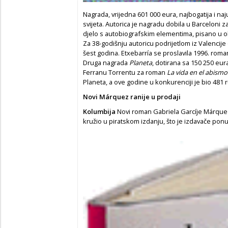
Nagrada, vrijedna 601 000 eura, najbogatija i n
svijeta. Autorica je nagradu dobila u Barceloni 
djelo s autobiografskim elementima, pisano u o
Za 38-godišnju autoricu podrijetlom iz Valencije
šest godina. Etxebarría se proslavila 1996. ro
Druga nagrada
Planeta
, dotirana sa 150 250 eur
Ferranu Torrentu za roman
La vida en el abismo
Planeta, a ove godine u konkurenciji je bio 481 
Novi Márquez ranije u prodaji
Kolumbija
Novi roman Gabriela Garcíje Márquez
kružio u piratskom izdanju, što je izdavače ponuk