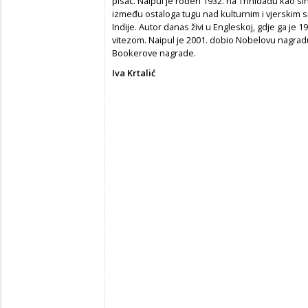
pisac. Naipul je rođen 1932. na Trinidadu kao si
između ostaloga tugu nad kulturnim i vjerskim s
Indije. Autor danas živi u Engleskoj, gdje ga je 19
vitezom. Naipul je 2001. dobio Nobelovu nagradu 
Bookerove nagrade.
Iva Krtalić