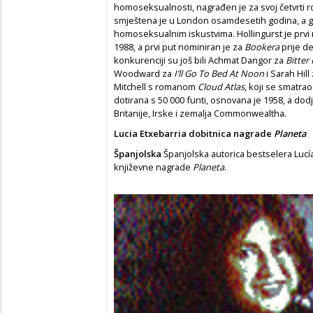
homoseksualnosti, nagrađen je za svoj četvrti 
smještena je u London osamdesetih godina, a g
homoseksualnim iskustvima. Hollingurst je prvi
1988, a prvi put nominiran je za
Bookera
prije d
konkurenciji su još bili Achmat Dangor za
Bitter 
Woodward za
I’ll Go To Bed At Noon
i Sarah Hill
Mitchell s romanom
Cloud Atlas
, koji se smatra
dotirana s 50 000 funti, osnovana je 1958, a dod
Britanije, Irske i zemalja Commonwealtha.
Lucia Etxebarria dobitnica nagrade
Planeta
Španjolska
Španjolska autorica bestselera Lucía
književne nagrade
Planeta
.