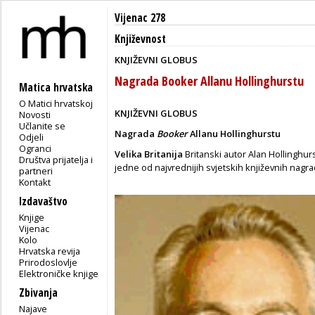
Vijenac 278
Književnost
KNJIŽEVNI GLOBUS
Nagrada Booker Allanu Hollinghurstu
Matica hrvatska
O Matici hrvatskoj
KNJIŽEVNI GLOBUS
Novosti
Učlanite se
Nagrada
Booker
Allanu Hollinghurstu
Odjeli
Ogranci
Velika Britanija
Britanski autor Alan Hollinghur
Društva prijatelja i
jedne od najvrednijih svjetskih književnih nagra
partneri
Kontakt
Izdavaštvo
Knjige
Vijenac
Kolo
Hrvatska revija
Prirodoslovlje
Elektroničke knjige
Zbivanja
Najave