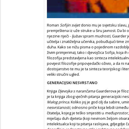
Roman
Sofijin svijet
donio mu je svjetsku slavu, je
premještena iz uže struke u širu javnost. Da bi ož
njezine riječi -
ljubav spram mudrosti
, Gaarder j
učitelja i znatiželjna učenika, pobuđujući time z
duha. Kako se nižu pisma o pojedinom razdoblju
živim primjerima), tako i djevojčica Sofija, koja ih
filozofija predstavljena kao sinteza intelektual
povijest filozofije pripovjedački oživio, a da ni
dostojanstvo te mu je ta sinteza teorijskog i lite
veliki stručni ugled.
GENERACIJSKI NESVRSTANO
Knjiga
Djevojka s narančama
Gaarderova je filoz
je ta knjiga zbog vječnih pitanja generacijski n
Malog princa.
Koliko joj je god cilj da sabire, um
nesvrstanosti
, odnosno priče koja lebdi između ž
čitatelja, kojeg je teško smjestiti u
međuprostor
miješaju duh djeteta (koji nevinom željom otvara 
intelektualca koji ta pitanja raslojava, gdjegdje č