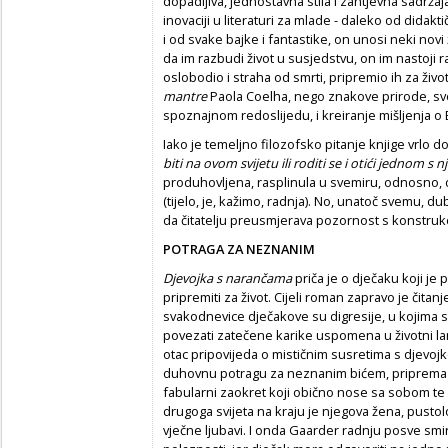
dopadljiva, jednostavna stila i zahtjevna sadrža
inovaciji u literaturi za mlade - daleko od didakt
i od svake bajke i fantastike, on unosi neki novi
da im razbudi život u susjedstvu, on im nastoji ra
oslobodio i straha od smrti, pripremio ih za život
mantre
Paola Coelha, nego znakove prirode, sve
spoznajnom redoslijedu, i kreiranje mišljenja o
Iako je temeljno filozofsko pitanje knjige vrlo do
biti na ovom svijetu ili roditi se i otići jednom s n
produhovljena, rasplinula u svemiru, odnosno, d
(tijelo, je, kažimo, radnja). No, unatoč svemu, d
da čitatelju preusmjerava pozornost s konstrukc
POTRAGA ZA NEZNANIM
Djevojka s narančama
priča je o dječaku koji je
pripremiti za život. Cijeli roman zapravo je čit
svakodnevice dječakove su digresije, u kojima s
povezati zatečene karike uspomena u životni lan
otac pripovijeda o mističnim susretima s djevoj
duhovnu potragu za neznanim bićem, priprema 
fabularni zaokret koji obično nose sa sobom t
drugoga svijeta na kraju je njegova žena, pustolo
vječne ljubavi. I onda Gaarder radnju posve smir