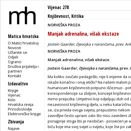
Vijenac 278
Književnost
,
Kritika
NORVEŠKA PROZA
Manjak adrenalina, višak ekstaze
Matica hrvatska
O Matici hrvatskoj
Jostein Gaarder, Djevojka s narančama, prev. Ank
Novosti
NORVEŠKA PROZA
Učlanite se
Odjeli
Manjak adrenalina, višak ekstaze
Ogranci
Društva prijatelja i
Jostein Gaarder,
Djevojka s narančama
, prev.
partneri
Kontakt
Ma koliko zvučalo pedagoški, nije li vrijeme da 
iskaže konačno i onaj etički? Na našem malom pr
Izdavaštvo
humanizam književnosti potpuno iščeznuo - pot
Knjige
korespondencije sa zbiljom, koncept književnosti
Vijenac
mirno prepušta. Umjetnici koji odjeljuju duh od 
Kolo
Hrvatska revija
nezavisnost književnog djela, u neku katarzičnu u
Prirodoslovlje
se, iza privida ovoga svijeta, prepustimo nekom i
Elektroničke knjige
zavodljivi često upravo zato što nisu zavedeni z
ponajprije stoga što je neobičan - posvećen je 
Zbivanja
biću koje ima svoj svijet u svijetu, koje živi po
Najave