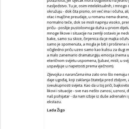
polaznosti, jer dječak mora odgovoriti na jedno 
nasljedstvo. Tu je, osim intelektualnih, i mnogo 
okružuju - dok čita pismo, on već ima i očuha, al
otac i majčine preudaje, u romanu nema drame, u
normalno teče, dok se misli napinju visoko, pr
priču - poslije pustolovnoga duha u prvom dijel
mnoge likove i situacije na zemlji ostavio je ned
bake, samo su skice, činjenica da je majka oču
samo je spomenuta, a mogla je biti i proširena i 
očigledno priču uzeo samo kao kulisu za dugi 
a malo zanemario dramaturgiju emocija (nema u
eteričnom svijetu uspomena, ljubavi, misli, u sv
uspavljuje u napetosti prema vječnom).
Djevojka s narančama
ima zato ono što nemaju mn
daje ugođaj, koji zaklanja čitatelja pred zbiljom,
sveukupnosti svijeta. Kao da u toj priči, bajkovi
likovi i situacije - sve nas nešto zanosi, uznosi, d
naš psihijatar - da nam izbije iz duše adrenali
ekstazu.
Lada Žigo