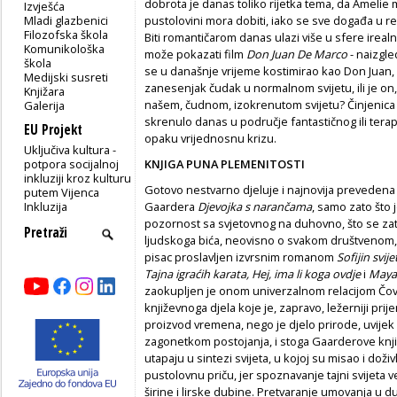
dobrota je danas toliko rijetka tema, da Amelie m
Izvješća
Mladi glazbenici
pustolovini mora dobiti, iako se sve događa u rea
Filozofska škola
Biti romantičarom danas ulazi više u sfere ireal
Komunikološka
može pokazati film
Don Juan
De Marco
- naizgle
škola
se u današnje vrijeme kostimirao kao Don Juan, p
Medijski susreti
zanesenjak čudak u normalnom svijetu, ili je o
Knjižara
našem, čudnom, izokrenutom svijetu? Činjenica 
Galerija
skrenulo danas u područje fantastičnog ili terap
EU Projekt
opaku vrijednosnu krizu.
Uključiva kultura -
potpora socijalnoj
KNJIGA PUNA PLEMENITOSTI
inkluziji kroz kulturu
Gotovo nestvarno djeluje i najnovija prevedena
putem Vijenca
Inkluzija
Gaardera
Djevojka s narančama
, samo zato što
pozornost sa svjetovnog na duhovno, što se zat
ljudskoga bića, neovisno o svakom društvenom,
pisac proslavljen izvrsnim romanom
Sofijin svije
Tajna igraćih karata, Hej, ima li koga ovdje
i
Maya
zaokupljen je onom univerzalnom relacijom Čovj
književnoga djela koje je, zapravo, ležerniji prij
proizvod vremena, nego je djelo prirode, uvije
zagonetkom postojanja, i stoga Gaarderove knjige
utapaju u sintezi svijeta, u kojoj su misao i doživl
pustolovnu priču, jer spoznavanje tajni svijeta 
širine i lirske dubine. Pretvaranje umovanja u 