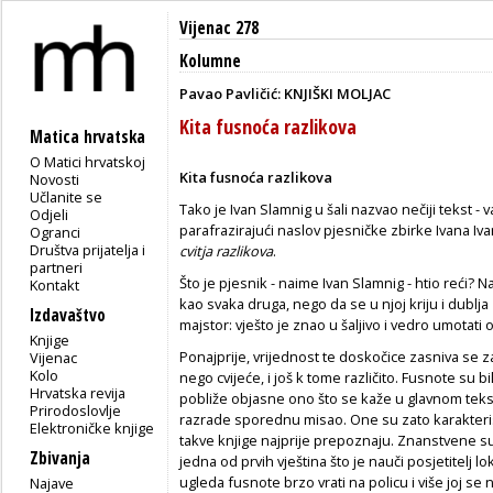
Vijenac 278
Kolumne
Pavao Pavličić: KNJIŠKI MOLJAC
Kita fusnoća razlikova
Matica hrvatska
O Matici hrvatskoj
Kita fusnoća razlikova
Novosti
Učlanite se
Tako je Ivan Slamnig u šali nazvao nečiji tekst - v
Odjeli
parafrazirajući naslov pjesničke zbirke Ivana Ivani
Ogranci
Društva prijatelja i
cvitja razlikova
.
partneri
Što je pjesnik - naime Ivan Slamnig - htio reći? N
Kontakt
kao svaka druga, nego da se u njoj kriju i dublj
Izdavaštvo
majstor: vješto je znao u šaljivo i vedro umotati 
Knjige
Ponajprije, vrijednost te doskočice zasniva se z
Vijenac
Kolo
nego cvijeće, i još k tome različito. Fusnote su b
Hrvatska revija
pobliže objasne ono što se kaže u glavnom tekst
Prirodoslovlje
razrade sporednu misao. One su zato karakteris
Elektroničke knjige
takve knjige najprije prepoznaju. Znanstvene s
Zbivanja
jedna od prvih vještina što je nauči posjetitelj l
ugleda fusnote brzo vrati na policu i više joj s
Najave