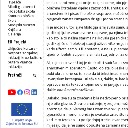
Izvješća
imala u sebi mnogo ironije: on je, naime, bio pjesni
Mladi glazbenici
običnim čitateljem dijelio i zazor od fusnota; u 
Filozofska škola
znanstvenik i pisao filološke rasprave, služeći 
Komunikološka
njegovih zanata ismijavao drugi, i jedna strana
škola
Medijski susreti
Ili je možda u toj izjavi filologija ismijavala samu
Knjižara
ljudi koji ljube znanstvene rasprave, pa njima te
Galerija
kao što je to našim starima nalikovala pjesnička 
EU Projekt
ljudi koji će u filološkoj studiji uživati više neg
Uključiva kultura -
kadri uživati samo u fusnotama, a ne i u pjesma
potpora socijalnoj
ujedno i beletrist, pa ima smisla i za jedno i za 
inkluziji kroz kulturu
putem Vijenca
Ali, nije ni to sve. U toj je doskočici sadržana i s
Inkluzija
znanstvenim aparatom. Često, doista, bilješke u
puki ukras: one su tu zato da bi tekst imao zna
izvanjskim kriterijima. Bilješke su, dakle, tu kao 
opravdano da tekst u kojem se one javljaju na
dakle
kita fusnoća razlikova
.
Dakako, sva su ta značenja bila nedvojbeno prisut
nije bilo glavno. Glavno značenje, vjerujem, mo
spoznaje da je Slamnig bio i znanstvenik i pjesn
pjesničkim imenom, onda je svakako znao što rad
kad je to izrekao - u posljednjoj trećini dvadese
miješaju da je ne samo dopuštena zamjena met