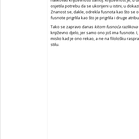
osjetila potrebu da se ukorijeni u istini, u dokaz
Znanost se, dakle, odrekla fusnota kao što se od
fusnote prigrlila kao što je prigrlila i druge atrib
Tako se zapravo danas
kitom fusnoća razlikova
književno djelo, jer samo ono još ima fusnote. I,
mislio kad je ono rekao, a ne na filološku raspr
stilu.