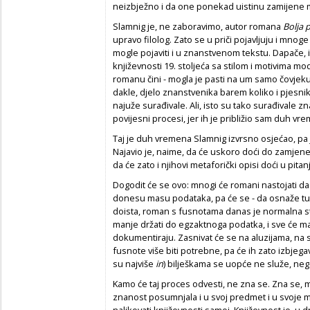
neizbježno i da one ponekad uistinu zamijene 
Slamnig je, ne zaboravimo, autor romana
Bolja 
upravo filolog. Zato se u priči pojavljuju i mno
mogle pojaviti i u znanstvenom tekstu. Dapače, 
književnosti 19. stoljeća sa stilom i motivima mo
romanu čini - mogla je pasti na um samo čovjeku
dakle, djelo znanstvenika barem koliko i pjesnik
najuže surađivale. Ali, isto su tako surađivale zna
povijesni procesi, jer ih je približio sam duh vr
Taj je duh vremena Slamnig izvrsno osjećao, pa
Najavio je, naime, da će uskoro doći do zamjene
da će zato i njihovi metaforički opisi doći u pitan
Dogodit će se ovo: mnogi će romani nastojati da
donesu masu podataka, pa će se - da osnaže tu svo
doista, roman s fusnotama danas je normalna st
manje držati do egzaktnoga podatka, i sve će ma
dokumentiraju. Zasnivat će se na aluzijama, na sti
fusnote više biti potrebne, pa će ih zato izbjega
su najviše
in
) bilješkama se uopće ne služe, neg
Kamo će taj proces odvesti, ne zna se. Zna se, m
znanost posumnjala i u svoj predmet i u svoje met
nalikovati književnosti samoj. Književnost je, u d