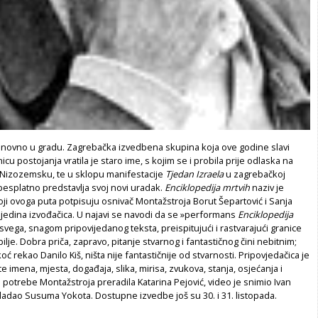
onovno u gradu. Zagrebačka izvedbena skupina koja ove godine slavi
cu postojanja vratila je staro ime, s kojim se i probila prije odlaska na
 Nizozemsku, te u sklopu manifestacije
Tjedan Izraela
u zagrebačkoj
besplatno predstavlja svoj novi uradak.
Enciklopedija mrtvih
naziv je
ji ovoga puta potpisuju osnivač Montažstroja Borut Šepartović i Sanja
i jedina izvođačica. U najavi se navodi da se »performans
Enciklopedija
 svega, snagom pripovijedanog teksta, preispitujući i rastvarajući granice
bilje. Dobra priča, zapravo, pitanje stvarnog i fantastičnog čini nebitnim;
koć rekao Danilo Kiš, ništa nije fantastičnije od stvarnosti. Pripovjedačica je
te imena, mjesta, događaja, slika, mirisa, zvukova, stanja, osjećanja i
za potrebe Montažstroja preradila Katarina Pejović, video je snimio Ivan
ladao Susuma Yokota. Dostupne izvedbe još su 30. i 31. listopada.