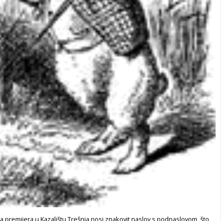
 premijera u Kazalištu Trešnja nosi znakovit naslov s podnaslovom, što