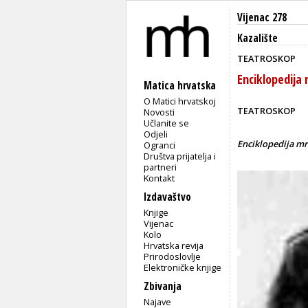
Vijenac 278
Kazalište
TEATROSKOP
Enciklopedija 
Matica hrvatska
O Matici hrvatskoj
TEATROSKOP
Novosti
Učlanite se
Odjeli
Enciklopedija mr
Ogranci
Društva prijatelja i
partneri
Kontakt
Izdavaštvo
Knjige
Vijenac
Kolo
Hrvatska revija
Prirodoslovlje
Elektroničke knjige
Zbivanja
Najave