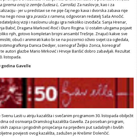
sa (prema onoj iz zemlje čudesa L. Carrolla)
. Za naslov je, kao i za
kalizaciju - jer u predstavi se ne pije čaj nego kava i dvorska zabava nije
ima nego nova igra
prasića s ramena
, odgovoran redatelj Saša Anočić.
dateljskoj viziji i naslovnu ulogu igra nekoliko izvođača: Sanja Hrenar,
šnja Babić, Dragana Marković-Roić i Đuro Rogina. U ostalim ulogama pojavit
koliko njih, gotovo kompletan brojni ansambl Trešnje. Znajući kakve sve
sliti, obući i animirati kako bi se na pozornici oživio svijet iza ogledala,
kostimografkinja Danica Dedijer, scenograf Željko Zorica, koreograf
e autori glazbe Mario Mirković i Hrvoje Barišić dobro zabavljali. Rezultat
0. listopada.
0 godina Gavelle
 Svenu Lasti u atriju kazališta i svečanim programom 30. listopada obilježit
dina od osnivanja Dramskog kazališta Gavella. Za poseban program,
skih zapisa i prigodnih prisjećanja na prijeđeni put sadašnjih i bivših
ljetne povijesti ovog kazališta, zadužen je Krešimir Dolenčić.