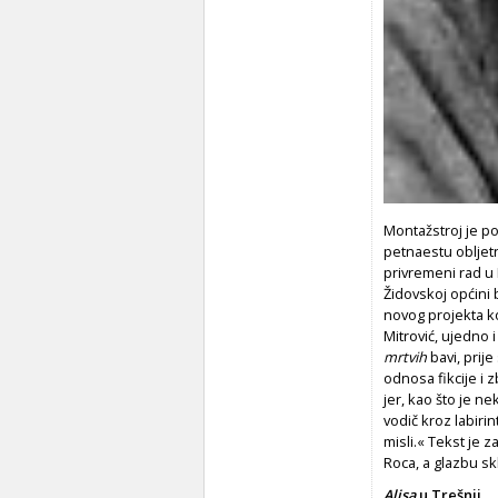
Montažstroj je p
petnaestu obljetni
privremeni rad u
Židovskoj općini 
novog projekta ko
Mitrović, ujedno 
mrtvih
bavi, prije
odnosa fikcije i z
jer, kao što je ne
vodič kroz labirin
misli.« Tekst je 
Roca, a glazbu sk
Alisa
u Trešnji