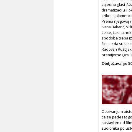
zajedno glasi
Ali
dramatizaciju i lo
kriket s plamenc
Prema njegovoj re
Ivana Bakarić, Vi
će se, čak i u ne
spodobe treba izmi
čini se da su se 
Radovan Ruždjak t
premijerno igra 3
Obilježavanje 5
Otkrivanjem biste
će se pedeset go
sastavljen od film
sudionika polusto