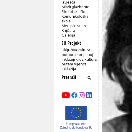
Izvješća
Mladi glazbenici
Filozofska škola
Komunikološka
škola
Medijski susreti
Knjižara
Galerija
EU Projekt
Uključiva kultura -
potpora socijalnoj
inkluziji kroz kulturu
putem Vijenca
Inkluzija