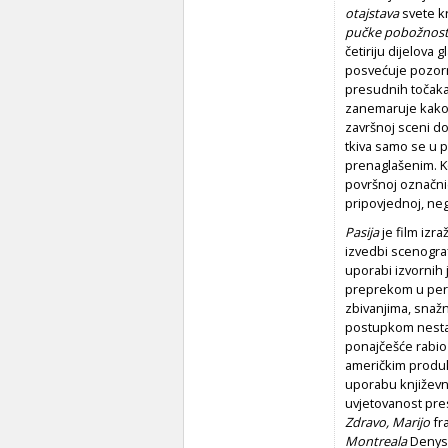
otajstava
svete k
pučke pobožnost
četiriju dijelova 
posvećuje pozorn
presudnih točaka 
zanemaruje kako
završnoj sceni d
tkiva samo se u 
prenaglašenim. Ko
površnoj označni
pripovjednoj, nego
Pasija
je film izr
izvedbi scenografij
uporabi izvornih 
preprekom u perce
zbivanjima, snažni
postupkom nesta
ponajčešće rabio 
američkim produ
uporabu književn
uvjetovanost pr
Zdravo, Marijo
fr
Montreala
Denysa