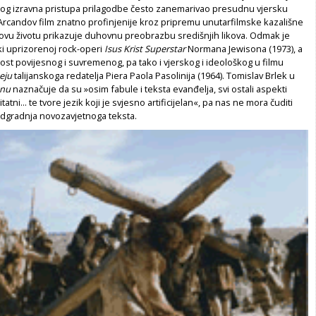
og izravna pristupa prilagodbe često zanemarivao presudnu vjersku
Arcandov film znatno profinjenije kroz pripremu unutarfilmske kazališne
tovu životu prikazuje duhovnu preobrazbu središnjih likova. Odmak je
ski uprizorenoj rock-operi
Isus Krist Superstar
Normana Jewisona (1973), a
ost povijesnog i suvremenog, pa tako i vjerskog i ideološkog u filmu
eju
talijanskoga redatelja Piera Paola Pasolinija (1964). Tomislav Brlek u
onu
naznačuje da su »osim fabule i teksta evanđelja, svi ostali aspekti
tatni... te tvore jezik koji je svjesno artificijelan«, pa nas ne mora čuditi
dgradnja novozavjetnoga teksta.