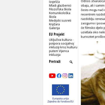
Odnos
stvaraoca
Izvješća
Mladi glazbenici
obaju, ali i sami
Filozofska škola
često mogu naći n
Komunikološka
recentnim razdobl
škola
razdoblju
renesa
Medijski susreti
zasigurno i pos
Knjižara
će filmsko djelo 
Galerija
uzvitlala oko nek
EU Projekt
kuriozitet prošlos
Uključiva kultura -
potpora socijalnoj
inkluziji kroz kulturu
putem Vijenca
Inkluzija