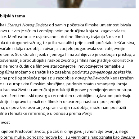
blijskih tema
ika i
Starog
i
Novog Zavjeta
od samih početaka filmske umjetnosti bivala
ovo u svim jezičnim i zemljopisnim područjima koja su zagovarala taj
ike. Međusobna je uvjetovanost duljine filmskog trajanja što se od
la do dugometražnog, te priča nastalih i prije samih početaka kršćanstva,
vaćale i dulja razdoblja zbivanja, zacijelo pogodovala sve zahtjevnijim
 teme. Strukturalni jezik nijemoga filma zahtijevao je osebujan pristup, a
 posvemašnja produkcijska raskoš zvučnoga filma nadgradnje kolorističke
as ne mora čuditi da filmove starozavjetne i novozavjetne tematike u
og filma
možemo označiti kao zasebnu podvrstu
povijesnoga spektakla.
ina prošlog stoljeća prijelaz u razdoblje
novog hollywooda
, kao i izraženi
 u europskim filmskim okružjima, pridonio znatnu smanjenju broja
a Isusova života u američkoj produkciji ili posve promijenjenom pristupu
naznačeni tematski opseg u recentnijim razdobljima uglavnom pokrivaju
kcije. I upravo taj mali niz filmskih ostvarenja nastao u posljednjih
na, uz površno osvrtanje spram ranijih razdoblja, može nam poslužiti
alne i tematske referencije u odnosu prema
Pasiji
.
jivost
 cijelom Kristovom životu, pa čak ni o njegovu javnom djelovanju, nego
ivo temu muke, odnosno motive koji su vjernicima najpoznatiji kao
žalosna