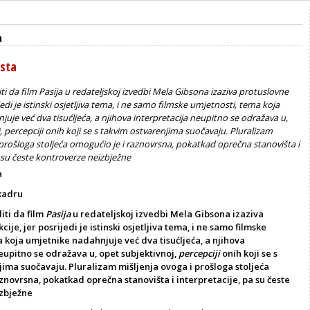
a
ista
i da film Pasija u redateljskoj izvedbi Mela Gibsona izaziva protuslovne
ijedi je istinski osjetljiva tema, i ne samo filmske umjetnosti, tema koja
uje već dva tisućljeća, a njihova interpretacija neupitno se odražava u,
, percepciji onih koji se s takvim ostvarenjima suočavaju. Pluralizam
 prošloga stoljeća omogućio je i raznovrsna, pokatkad oprečna stanovišta i
a su česte kontroverze neizbježne
a
 kadru
iti da film
Pasija
u redateljskoj izvedbi Mela Gibsona izaziva
ije, jer posrijedi je istinski osjetljiva tema, i ne samo filmske
 koja umjetnike nadahnjuje već dva tisućljeća, a njihova
eupitno se odražava u, opet subjektivnoj,
percepciji
onih koji se s
ima suočavaju. Pluralizam mišljenja ovoga i prošloga stoljeća
znovrsna, pokatkad oprečna stanovišta i interpretacije, pa su česte
zbježne