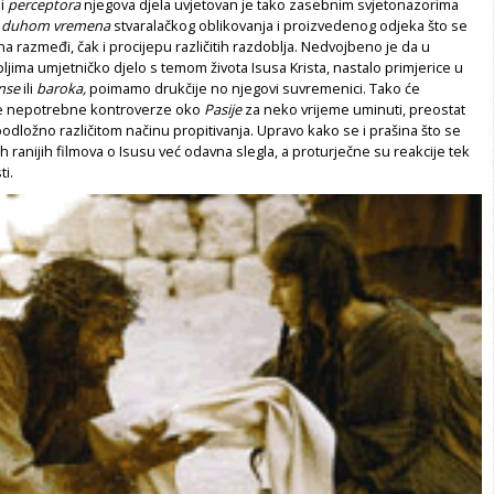
i
perceptora
njegova djela uvjetovan je tako zasebnim svjetonazorima
m
duhom vremena
stvaralačkog oblikovanja i proizvedenog odjeka što se
a razmeđi, čak i procijepu različitih razdoblja. Nedvojbeno je da u
jima umjetničko djelo s temom života Isusa Krista, nastalo primjerice u
nse
ili
baroka,
poimamo drukčije no njegovi suvremenici. Tako će
ve nepotrebne kontroverze oko
Pasije
za neko vrijeme uminuti, preostat
podložno različitom načinu propitivanja. Upravo kako se i prašina što se
ih ranijih filmova o Isusu već odavna slegla, a proturječne su reakcije tek
ti.