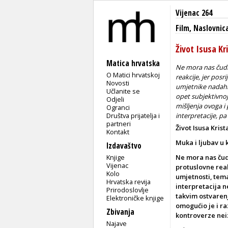
Vijenac 264
Film
,
Naslovnic
Život Isusa Kr
Matica hrvatska
Ne mora nas čudit
O Matici hrvatskoj
reakcije, jer posr
Novosti
umjetnike nadahnj
Učlanite se
opet subjektivnoj
Odjeli
mišljenja ovoga i
Ogranci
Društva prijatelja i
interpretacije, p
partneri
Život Isusa Krist
Kontakt
Muka i ljubav u
Izdavaštvo
Knjige
Ne mora nas čud
Vijenac
protuslovne reakc
Kolo
umjetnosti, tema
Hrvatska revija
interpretacija n
Prirodoslovlje
takvim ostvarenj
Elektroničke knjige
omogućio je i ra
Zbivanja
kontroverze nei
Najave