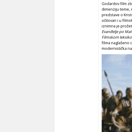
Godardov film zb
dimenziju teme, 
predstave o Kris
očitovan i u film
iznimna je prožet
Evanđelje po Mat
Filmskom leksik
filma naglašeno ci
modernistička na