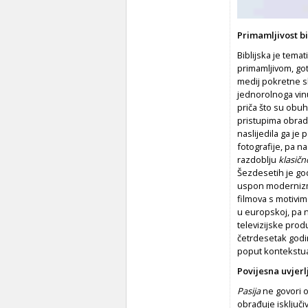
Primamljivost bi
Biblijska je temat
primamljivom, got
medij pokretne sl
jednorolnoga vinu
priča što su obuh
pristupima obrade
naslijedila ga je
fotografije, pa n
razdoblju
klasičn
Šezdesetih je god
uspon modernizma
filmova s motivim
u europskoj, pa 
televizijske produ
četrdesetak godi
poput kontekstu
Povijesna uvjerl
Pasija
ne govori o
obrađuje isključ