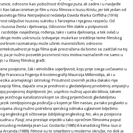
runice, odnosno kao
pobožnost Križnoga puta,
ali zadire i u nasljeđe
i
. Kao takav izniman je film u nizu filmova o Isusu Kristu, jer tek jedan od
glasovitoga filma
Netrpeljivost
redatelja Davida Warka Griffitha (1916)
ost isključivo Isusovu sukobu s farizejima i njegovu raspeću. Od
Isusova života i djelovanja, Gibsonov film dakle u potpunosti
 razdoblje
navještenja
, rođenja, tako i sama djelovanja, a tek ovlaš u
odiruje motiv
uskrsnuća
. Izdvajanje
muke
kao središnje teme filmskog
površnom razmatranju može učiniti
manirističkim,
odnosno
ntekstualnost je toga filma ipak preizražena da bismo se zadržali na toj
ci, pa je nužno posvetiti pozornost nizu motiva naznačenih ne samo u
 i u čitavoj filmskoj građi.
ažene povijesne, čak i etnološke uvjerljivosti, koju prije svega uočavamo u
e Francesca Frigerija ili kostimografiji Maurizija Millenottija, ali i u
jezika
aramejskog
i
latinskog
. Prisutnost izvornih jezika dakako nije
pciji filma, dapače ona je prednost u gledateljevoj prvobitnoj
empatiji
u
joj povijesnoj dojmljivosti. Jer, usprkos nužnoj uporabi titlova, takvim
je jezičnoga
katalizatora
kojim se zbog prijemčivosti gledateljstvu
jezik zemljopisnoga područja u kojem je film nastao, pa tako poglavito u
kcijama zbog nužno potrebna vjerskog odmaka uglavnom bilježimo
og engleskog ili očitovanje
biblijskog
engleskog. No, ako je povijesna
esudna u
Pasiji
, ona prestaje vrijediti u tako oprečnim filmovima poput
ancuskog redatelja Jean-Luc Godarda (1985) ili kanadskog filma
Isus iz
 Arcanda (1989). Filmovi su to smješteni u moderno okružje, no dok je