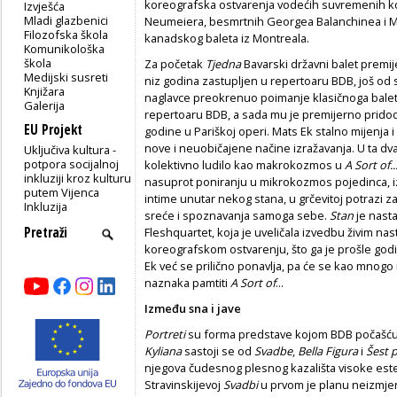
koreografska ostvarenja vodećih suvremenih kore
Izvješća
Mladi glazbenici
Neumeiera, besmrtnih Georgea Balanchinea i Ma
Filozofska škola
kanadskog baleta iz Montreala.
Komunikološka
škola
Za početak
Tjedna
Bavarski državni balet premij
Medijski susreti
niz godina zastupljen u repertoaru BDB, još od
Knjižara
naglavce preokrenuo poimanje klasičnoga balet
Galerija
repertoaru BDB, a sada mu je premijerno prid
EU Projekt
godine u Pariškoj operi. Mats Ek stalno mijenja i 
nove i neuobičajene načine izražavanja. U ta d
Uključiva kultura -
potpora socijalnoj
kolektivno ludilo kao makrokozmos u
A Sort of..
inkluziji kroz kulturu
nasuprot poniranju u mikrokozmos pojedinca, iz
putem Vijenca
intime unutar nekog stana, u grčevitoj potrazi z
Inkluzija
sreće i spoznavanja samoga sebe.
Stan
je nast
Fleshquartet, koja je uveličala izvedbu živim 
koreografskom ostvarenju, što ga je prošle godin
Ek već se prilično ponavlja, pa će se kao mnogo 
naznaka pamtiti
A Sort of
...
Između sna i jave
Portreti
su forma predstave kojom BDB počašć
Kyliana
sastoji se od
Svadbe
,
Bella Figura
i
Šest 
njegova čudesnog plesnog kazališta visoke estet
Stravinskijevoj
Svadbi
u prvom je planu neizmje