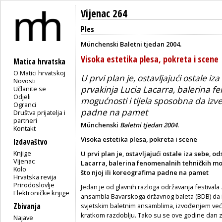
Vijenac 264
Ples
Münchenski Baletni tjedan 2004.
Visoka estetika plesa, pokreta i scene
Matica hrvatska
O Matici hrvatskoj
U prvi plan je, ostavljajući ostale 
Novosti
prvakinja Lucia Lacarra, balerina 
Učlanite se
Odjeli
mogućnosti i tijela sposobna da izve
Ogranci
padne na pamet
Društva prijatelja i
partneri
Münchenski
Baletni tjedan 2004
.
Kontakt
Visoka estetika plesa, pokreta i scene
Izdavaštvo
Knjige
U prvi plan je, ostavljajući ostale iza sebe, 
Vijenac
Lacarra, balerina fenomenalnih tehničkih mog
Kolo
što njoj ili koreografima padne na pamet
Hrvatska revija
Prirodoslovlje
Jedan je od glavnih razloga održavanja festivala
Elektroničke knjige
ansambla Bavarskoga državnog baleta (BDB) da i
Zbivanja
svjetskim baletnim ansamblima, izvođenjem veće
kratkom razdoblju. Tako su se ove godine dan 
Najave