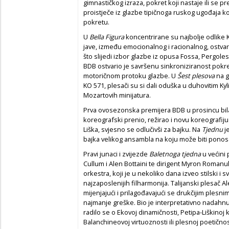
gimnastičkog izraza, pokret koji nastaje ili se pr
proistječe iz glazbe tipičnoga ruskog ugođaja k
pokretu.
U
Bella Figura
koncentrirane su najbolje odlike K
jave, između emocionalnog i racionalnog, ostva
što slijedi izbor glazbe iz opusa Fossa, Pergolesij
BDB ostvario je savršenu sinkroniziranost pokre
motoričnom protoku glazbe. U
Šest plesova
na g
KO 571, plesači su si dali oduška u duhovitim K
Mozartovih minijatura.
Prva ovosezonska premijera BDB u prosincu bila
koreografski prenio, režirao i novu koreografiju
Liška, svjesno se odlučivši za bajku. Na
Tjednu
j
bajka velikog ansambla na koju može biti ponos
Pravi junaci i zvijezde
Baletnoga tjedna
u većini 
Cullum i Alen Bottaini te dirigent Myron Roman
orkestra, koji je u nekoliko dana izveo stilski i 
najzaposlenijih filharmonija. Talijanski plesač A
mijenjajući i prilagođavajući se drukčijim plesni
najmanje greške. Bio je interpretativno nadahnu
radilo se o Ekovoj dinamičnosti, Petipa-Liškinoj k
Balanchineovoj virtuoznosti ili plesnoj poetič