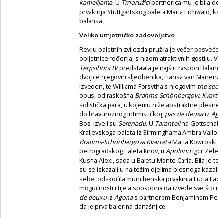
kamelijama
. U
Trnoružici
partnerica mu je bila 
prvakinja Stuttgartskog baleta Maria Eichwald, ka
balansa.
Veliko umjetničko zadovoljstvo
Reviju baletnih zvijezda pružila je večer posve
obljetnice rođenja, s nizom atraktivnih gostiju. 
Terpsihora IV
predstavila je najširi raspon Balan
dvojice njegovih sljedbenika, Hansa van Manena,
izveden, te Williama Forsytha s njegovim
the sec
opus, od raskošna
Brahms-Schönbergova Kvart
solistička para, u kojemu niže apstraktne plesne
do bravuroznog intimističkog
pas de deuxa
iz
A
Bosl izveli su
Serenadu
. U
Taranteli
na Gottschalk
Kraljevskoga baleta iz Birminghama Ambra Vallo 
Brahms-Schönbergova Kvarteta
Maria Kowroski iz
petrogradskog Baleta Kirov, u
Apolonu
Igor Zele
Kusha Alexi, sada u Baletu Monte Carla. Bila je 
su se iskazali u najtežim djelima plesnoga kazališt
sebe, odskočila münchenska prvakinja Lucia Lac
mogućnosti i tijela sposobna da izvede sve što 
de deuxu
iz
Agona
s partnerom Benjaminom Pech
da je prva balerina današnjice.