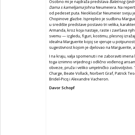
Osobno mi je najdraža predstava
Baletnog tjed
Dama s kamelijama
Johna Neumeiera. Na reperto
od pedeset puta. Neoklasičar Neumeier svoju j
Chopinove glazbe. Isprepleo je sudbinu Margue
u središte predstave postavio tri velika, karakte
Armanda, kroz koja nastaje, raste i završava njih
svemu — izgledu, figuri, kostimu, plesnoj izražaj
idealna Marguerite kojoj se vjeruje u potpunost
sugestivnost kojom je djelovao na Marguerite, a 
I na kraju, valja spomenuti i ne zaboraviti imena
toga iznimno vrijednog i odlično vođenog ansa
obveze, pruža i veliko umjetničko zadovoljstvo. 
Charge, Beate Vollack, Norbert Graf, Patrick Tes
Bridel-Picq i Alexandre Vacheron.
Davor Schopf