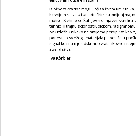
Izložbe takva tipa mogu, još za života umjetnika
kasnijem razvoju i umjetničkim stremljenjima, 
motive. Sjetimo se Šutejevih serija ženskih lic
tehnici ili trajnu sklonost ludičkom, razigranomu
ovu izložbu nikako ne smijemo percipirati kao 
ponestalo svježega materijala pa posiže u prošlo
signal koji nam je odškrinuo vrata likovne i id
stvaralaštva.
Iva Körbler