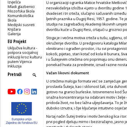
Izvješća
U organizaciji ogranka Matice hrvatske Metković 
Mladi glazbenici
nesvakidašnja izložba »Ljeto u dvorištu godine 1
Filozofska škola
dvadeset i tri crteža, slučajno sačuvanih između 
Komunikološka
ljetnih praznika u Dugoj Resi, 1957. godine. Te 
škola
studija na zagrebačkoj Akademiji likovnih umjetn
Medijski susreti
Knjižara
dvorištu kuće u Dugoj Resi, crtajući u groznici po
Galerija
Stoga je i većina motiva crteža u tušu, ugljenu
EU Projekt
okruženje dvorišta. U predgovoru kataloga Milan B
Uključiva kultura -
»limitirano i ograđen prostor, i tu svi protagonisti
potpora socijalnoj
kokoši, pijetao, stari kotač od kola ili bunara, ši
inkluziji kroz kulturu
i u Šutejevim crtežima oni poprimaju onu dimenz
putem Vijenca
ponekad hvata za predmete, iznad razine nostalgi
Inkluzija
Važan likovni dokument
U crtežima maloga formata već se zamjećuje genez
proslavila Šuteja, kao i sklonost šali, crta duh
gotovo na granici burleske. Istovremeno kod Šu
snažna koncentriranja na odabrani motiv i žel
pridoda život, no bez lažna uljepšavanja. To je ži
duboko iznutra, i čije ključanje intuitivno osjeća
Na taj način Šutej tretira i motiv ženskog lica i t
prvi pogled djeluju mirno i bezizražajno, jasno je
emotivnih i duševnih stanja.