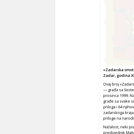
»Zadarska smotra
Zadar, godina XLV
Ovaj broj »Zadars
— građa sa šeste 
prosinca 1999. Na
građe sa svake s
priloga i 64 njih
zadarskoga kraja
priloge na narod
Nažalost, neki pi
predsjednik Matic