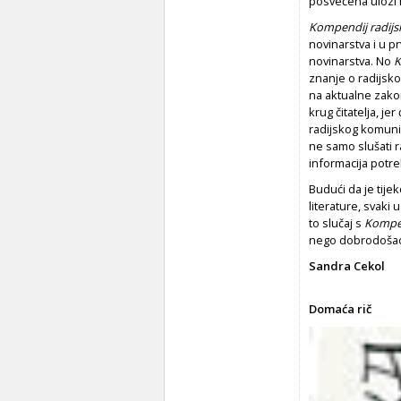
posvećena ulozi 
Kompendij radijs
novinarstva i u 
novinarstva. No
K
znanje o radijsko
na aktualne zakon
krug čitatelja, j
radijskog komunic
ne samo slušati r
informacija potre
Budući da je tije
literature, svaki 
to slučaj s
Kompen
nego dobrodoša
Sandra Cekol
Domaća rič