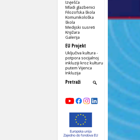
Izvješća
Mladi glazbenici
Filozofska škola
Komunikološka
škola
Medijski susreti
Knjižara
Galerija
EU Projekt
Uključiva kultura -
potpora socijalnoj
inkluziji kroz kulturu
putem Vijenca
Inkluzija