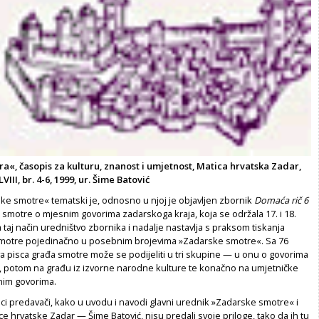
«, časopis za kulturu, znanost i umjetnost, Matica hrvatska Zadar,
III, br. 4-6, 1999, ur. Šime Batović
ke smotre« tematski je, odnosno u njoj je objavljen zbornik
Domaća rič 6
smotre o mjesnim govorima zadarskoga kraja, koja se održala 17. i 18.
 taj način uredništvo zbornika i nadalje nastavlja s praksom tiskanja
motre pojedinačno u posebnim brojevima »Zadarske smotre«. Sa 76
ova pisca građa smotre može se podijeliti u tri skupine — u onu o govorima
, potom na građu iz izvorne narodne kulture te konačno na umjetničke
nim govorima.
sci predavači, kako u uvodu i navodi glavni urednik »Zadarske smotre« i
e hrvatske Zadar — Šime Batović, nisu predali svoje priloge, tako da ih tu