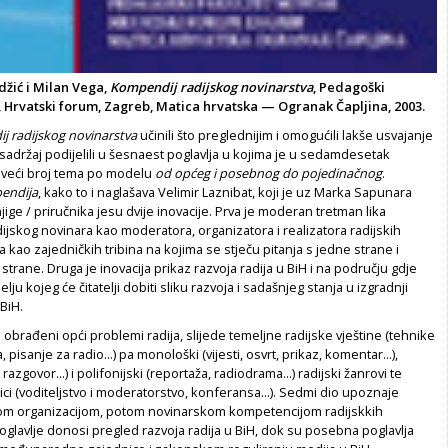
džić i Milan Vega,
Kompendij radijskog novinarstva
, Pedagoški
, Hrvatski forum, Zagreb, Matica hrvatska — Ogranak Čapljina, 2003.
 radijskog novinarstva
učinili što preglednijim i omogućili lakše usvajanje
 sadržaj podijelili u šesnaest poglavlja u kojima je u sedamdesetak
 veći broj tema po modelu
od općeg i posebnog do pojedinačnog
.
endija
, kako to i naglašava Velimir Laznibat, koji je uz Marka Sapunara
ige / priručnika jesu dvije inovacije. Prva je moderan tretman lika
jskog novinara kao moderatora, organizatora i realizatora radijskih
a kao zajedničkih tribina na kojima se stječu pitanja s jedne strane i
strane. Druga je inovacija prikaz razvoja radija u BiH i na području gdje
elju kojeg će čitatelji dobiti sliku razvoja i sadašnjeg stanja u izgradnji
BiH.
 obrađeni opći problemi radija, slijede temeljne radijske vještine (tehnike
 pisanje za radio...) pa monološki (vijesti, osvrt, prikaz, komentar...),
, razgovor...) i polifonijski (reportaža, radiodrama...) radijski žanrovi te
ci (voditeljstvo i moderatorstvo, konferansa...). Sedmi dio upoznaje
jskom organizacijom, potom novinarskom kompetencijom radijskkih
oglavlje donosi pregled razvoja radija u BiH, dok su posebna poglavlja