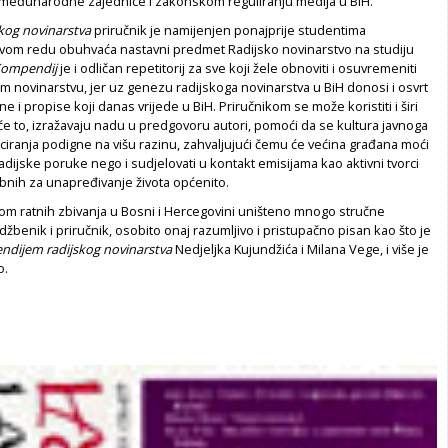
međunarodne zajednice i zakonskom reguliranju medija u BiH.
kog novinarstva
priručnik je namijenjen ponajprije studentima
prvom redu obuhvaća nastavni predmet Radijsko novinarstvo na studiju
ompendij
je i odličan repetitorij za sve koji žele obnoviti i osuvremeniti
m novinarstvu, jer uz genezu radijskoga novinarstva u BiH donosi i osvrt
e i propise koji danas vrijede u BiH. Priručnikom se može koristiti i širi
er će to, izražavaju nadu u predgovoru autori, pomoći da se kultura javnoga
iranja podigne na višu razinu, zahvaljujući čemu će većina građana moći
adijske poruke nego i sudjelovati u kontakt emisijama kao aktivni tvorci
bnih za unapređivanje života općenito.
kom ratnih zbivanja u Bosni i Hercegovini uništeno mnogo stručne
udžbenik i priručnik, osobito onaj razumljivo i pristupačno pisan kao što je
dijem radijskog novinarstva
Nedjeljka Kujundžića i Milana Vege, i više je
o.