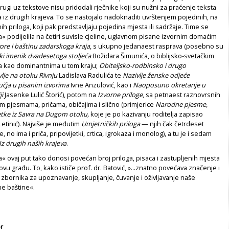
ugi uz tekstove nisu pridodali rječnike koji su nužni za praćenje teksta
ja iz drugih krajeva. To se nastojalo nadoknaditi uvrštenjem pojedinih, na
 priloga, koji pak predstavljaju pojedina mjesta ili sadržaje. Time se
 podijelila na četiri suvisle cjeline, uglavnom pisane izvornim domaćim
ore i baštinu zadarskoga kraja
, s ukupno jedanaest rasprava (posebno su
ski imenik dvadesetoga stoljeća
Božidara Šimunića, o biblijsko-svetačkim
 kao dominantnima u tom kraju;
Obiteljsko-rodbinsko i drugo
je na otoku Rivnju
Ladislava Radulića te
Nazivlje ženske odjeće
čja u pisanim izvorima
Ivne Anzulović, kao i
Naoposuno okretanje u
ji
Jasenke Lulić Štorić), potom na
Izvorne priloge
, sa petnaest raznovrsnih
m pjesmama, pričama, običajima i slično (primjerice
Narodne pjesme,
jetke iz Savra na Dugom otoku,
koje je po kazivanju roditelja zapisao
Letinić). Najviše je međutim
Umjetničkih priloga
— njih čak četrdeset
no ima i priča, pripovijetki, crtica, igrokaza i monolog), a tu je i sedam
Iz drugih naših krajeva
.
 ovaj put tako donosi povećan broj priloga, pisaca i zastupljenih mjesta
ovu građu. To, kako ističe prof. dr. Batović, »...znatno povećava značenje i
 zbornika za upoznavanje, skupljanje, čuvanje i oživljavanje naše
ne baštine«.
or