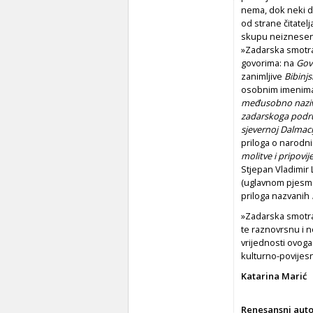
nema, dok neki dr
od strane čitatel
skupu neiznesenih
»Zadarska smotra«
govorima: na
Gov
zanimljive
Bibinj
osobnim imenima
međusobno nazivl
zadarskoga podru
sjevernoj Dalmaci
priloga o narodni
molitve i pripovi
Stjepan Vladimir 
(uglavnom pjesme, 
priloga nazvanih
»Zadarska smotra«
te raznovrsnu i n
vrijednosti ovoga
kulturno-povijes
Katarina Marić
Renesansni aut