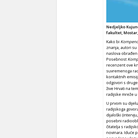
Nedjeljko Kujun
fakultet, Mostar
Kako bi
Kompendij
znanja, autori su
naslova obrađen
Posebnost
Komp
recenzent ove knj
suvremenoga radi
kontaktnih emisij
odgovori s druge 
žive Hrvati na tem
radijske mreže u 
U prvom su dijelu
radijskoga govora,
dijaloški (intervju
posebni radioobli
čitatelja s radi
novinara. Iduće p