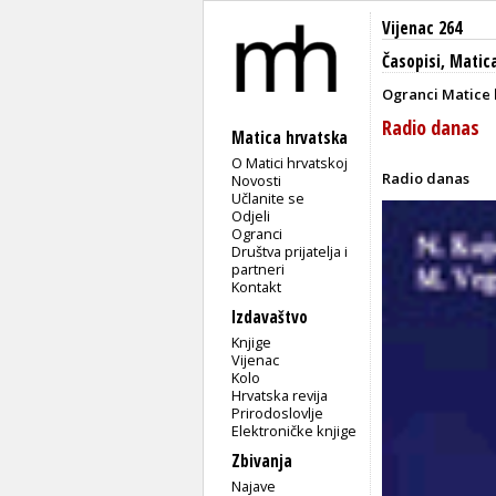
Vijenac 264
Časopisi
,
Matica
Ogranci Matice 
Radio danas
Matica hrvatska
O Matici hrvatskoj
Radio danas
Novosti
Učlanite se
Odjeli
Ogranci
Društva prijatelja i
partneri
Kontakt
Izdavaštvo
Knjige
Vijenac
Kolo
Hrvatska revija
Prirodoslovlje
Elektroničke knjige
Zbivanja
Najave