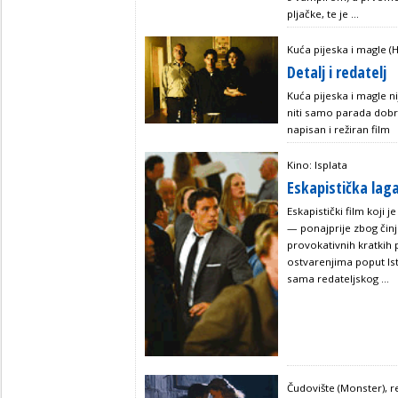
pljačke, te je ...
Kuća pijeska i magle (
Detalj i redatelj
Kuća pijeska i magle n
niti samo parada dobri
napisan i režiran film
Kino: Isplata
Eskapistička lag
Eskapistički film koji 
— ponajprije zbog činj
provokativnih kratkih pr
ostvarenjima poput Istr
sama redateljskog ...
Čudovište (Monster), re