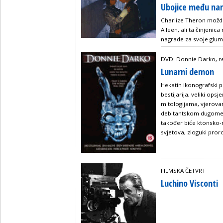
Ubojice među n
Charlize Theron možda 
Aileen, ali ta činjenica
nagrade za svoje glu
DVD: Donnie Darko, re
Lunarni demon
Hekatin ikonografski p
bestijarija, veliki opsj
mitologijama, vjerova
debitantskom dugomet
također biće ktonsko-
svjetova, zloguki proro
FILMSKA ČETVRT
Luchino Visconti