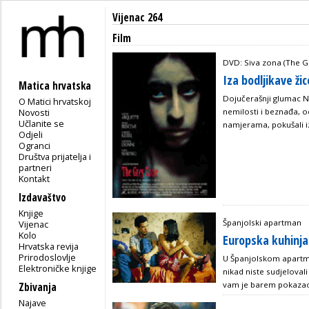
Vijenac 264
Film
DVD: Siva zona (The G
Iza bodljikave žic
Matica hrvatska
Dojučerašnji glumac Ne
O Matici hrvatskoj
Novosti
nemilosti i beznađa, o
Učlanite se
namjerama, pokušali iz
Odjeli
Ogranci
Društva prijatelja i
partneri
Kontakt
Izdavaštvo
Knjige
Španjolski apartman
Vijenac
Kolo
Europska kuhinja
Hrvatska revija
Prirodoslovlje
U Španjolskom apartman
Elektroničke knjige
nikad niste sudjeloval
vam je barem pokazao 
Zbivanja
Najave