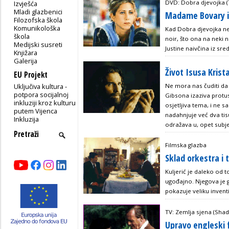
DVD: Dobra djevojka (T
Izvješća
Mladi glazbenici
Madame Bovary i
Filozofska škola
Komunikološka
Kad Dobra djevojka ne 
škola
noir, što ona na neki n
Medijski susreti
Justine naivčina iz sre
Knjižara
Galerija
Život Isusa Krist
EU Projekt
Uključiva kultura -
Ne mora nas čuditi da 
potpora socijalnoj
Gibsona izaziva protusl
inkluziji kroz kulturu
osjetljiva tema, i ne 
putem Vijenca
nadahnjuje već dva tis
Inkluzija
odražava u, opet subjek
Filmska glazba
Sklad orkestra i
Kuljerić je daleko od 
ugođajno. Njegova je gl
pokazuje veliku invent
TV: Zemlja sjena (Sha
Upravo engleski 