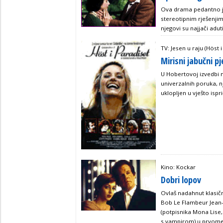
Ova drama pedantno j
stereotipnim rješenjim
njegovi su najjači adut
TV: Jesen u raju (Höst 
Mirisni jabučni p
U Hobertovoj izvedbi 
univerzalnih poruka, n
uklopljen u vješto ispr
Kino: Kockar
Dobri lopov
Ovlaš nadahnut klasič
Bob Le Flambeur Jean-
(potpisnika Mona Lise, P
s vampirom) u prvome 