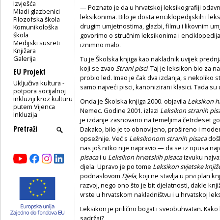
Izvješća
— Poznato je da u hrvatskoj leksikografiji odav
Mladi glazbenici
leksikonima. Bilo je dosta enciklopedijskih i lek
Filozofska škola
drugim umjetnostima, glazbi, filmu i likovnim umj
Komunikološka
škola
govorimo o stručnim leksikonima i enciklopedija
Medijski susreti
iznimno malo.
Knjižara
Galerija
Tu je Školska knjiga kao nakladnik uvijek prednja
koji se zvao
Strani pisci
. Taj je leksikon bio za n
EU Projekt
probio led. Imao je čak dva izdanja, s nekoliko s
Uključiva kultura -
samo najveći pisci, kanonizirani klasici. Tada su
potpora socijalnoj
inkluziji kroz kulturu
Onda je Školska knjiga 2000. objavila
Leksikon h
putem Vijenca
Nemec. Godine 2001. izlazi
Leksikon stranih pis
Inkluzija
je izdanje zasnovano na temeljima četrdeset go
Dakako, bilo je to obnovljeno, prošireno i mode
opsežnije. Već s
Leksikonom stranih pisaca
došl
nas još nitko nije napravio — da se iz opusa naj
pisaca
i u
Leksikon hrvatskih pisaca
izvuku najvažn
djela. Upravo je po tome
Leksikon svjetske knjiž
podnaslovom
Djela
, koji ne stavlja u prvi plan k
razvoj, nego ono što je bit djelatnosti, dakle knji
vrste u hrvatskom nakladništvu i u hrvatskoj leksi
Leksikon je prilično bogat i sveobuhvatan. Kako 
sadržaj?