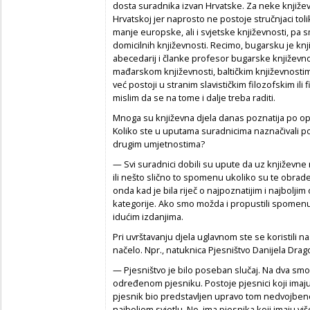
dosta suradnika izvan Hrvatske. Za neke knjiže
Hrvatskoj jer naprosto ne postoje stručnjaci to
manje europske, ali i svjetske književnosti, pa s
domicilnih književnosti. Recimo, bugarsku je knj
abecedarij i članke profesor bugarske književnost
mađarskom književnosti, baltičkim književnosti
već postoji u stranim slavističkim filozofskim ili
mislim da se na tome i dalje treba raditi.
Mnoga su književna djela danas poznatija po op
Koliko ste u uputama suradnicima naznačivali 
drugim umjetnostima?
— Svi suradnici dobili su upute da uz književne na
ili nešto slično to spomenu ukoliko su te obrade
onda kad je bila riječ o najpoznatijim i najbolji
kategorije. Ako smo možda i propustili spomenut
idućim izdanjima.
Pri uvrštavanju djela uglavnom ste se koristili n
načelo. Npr., natuknica Pjesništvo Danijela Drago
— Pjesništvo je bilo poseban slučaj. Na dva sm
određenom pjesniku. Postoje pjesnici koji imaju 
pjesnik bio predstavljen upravo tom nedvojbeno
najboljem svjetlu. No, ima pjesnika koji imaju v