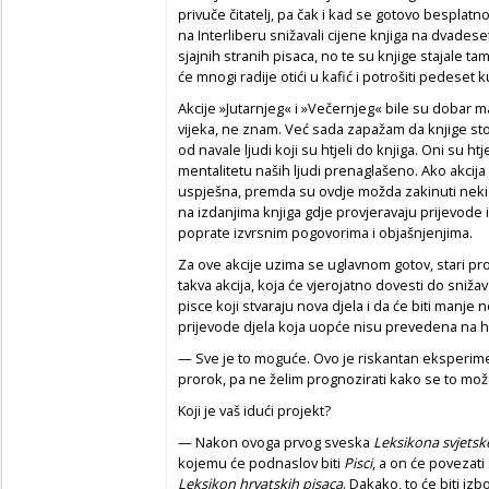
privuče čitatelj, pa čak i kad se gotovo besplatn
na Interliberu snižavali cijene knjiga na dvadese
sjajnih stranih pisaca, no te su knjige stajale ta
će mnogi radije otići u kafić i potrošiti pedeset 
Akcije »Jutarnjeg« i »Večernjeg« bile su dobar mar
vijeka, ne znam. Već sada zapažam da knjige stoj
od navale ljudi koji su htjeli do knjiga. Oni su ht
mentalitetu naših ljudi prenaglašeno. Ako akcija us
uspješna, premda su ovdje možda zakinuti neki o
na izdanjima knjiga gdje provjeravaju prijevode i
poprate izvrsnim pogovorima i objašnjenjima.
Za ove akcije uzima se uglavnom gotov, stari pro
takva akcija, koja će vjerojatno dovesti do sniža
pisce koji stvaraju nova djela i da će biti manje no
prijevode djela koja uopće nisu prevedena na h
— Sve je to moguće. Ovo je riskantan eksperiment
prorok, pa ne želim prognozirati kako se to može
Koji je vaš idući projekt?
— Nakon ovoga prvog sveska
Leksikona svjetsk
kojemu će podnaslov biti
Pisci
, a on će povezati 
Leksikon hrvatskih pisaca
. Dakako, to će biti iz