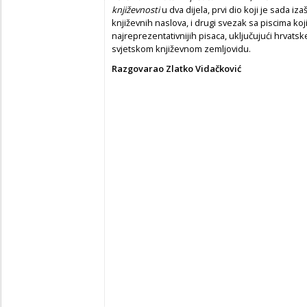
književnosti
u dva dijela, prvi dio koji je sada iza
književnih naslova, i drugi svezak sa piscima koj
najreprezentativnijih pisaca, uključujući hrvatske
svjetskom književnom zemljovidu.
Razgovarao Zlatko Vidačković