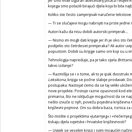
jer smo imali siguran abecedarij pisaca i vidjeli k
kojega smo polazili birajući djela koja bi bila na
Koliko ste često zamjenjivali naručene tekstove
— Ti se slučajevi mogu nabrojiti na prste jedne 
Autori kažu da nisu dobili autorski primjerak...
— Nismo im mogli dati knjige jer ih je oko sto čet
podijelio sto četrdeset primjeraka? Ali autor uv
popustom. Dobili su knjige samo oni koji su u i
Tehnologija napreduje, pa je tako cijela
Brittani
takvo izdanje?
— Razmišlja se i o tome, ali to je ipak dvostruk
Leksikona
, knjiga se počne slabije prodavati. Do
postupaka. Nastojat ćemo da se taj veliki uložen
nove projekte. Postoje razne opasnosti kod elek
primarna, što ne isključuje mogućnost da se nap
nešto izvuče iz njih, povežu pojedina književna ra
književni pojmovi. Oni su dobra baza, riznica z
Što mislite o projektima »Jutarnjeg« i »Večernjeg
tiskaju djela svjetske i hrvatske književnosti?
— Uvijek se veselim knjizi i svim mogućim načinima