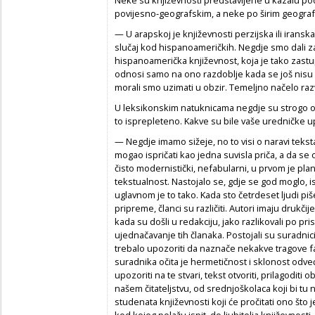
povijesno-geografskim, a neke po širim geografs
— U arapskoj je književnosti perzijska ili iransk
slučaj kod hispanoameričkih. Negdje smo dali za
hispanoamerička književnost, koja je tako zastu
odnosi samo na ono razdoblje kada se još nisu 
morali smo uzimati u obzir. Temeljno načelo razv
U leksikonskim natuknicama negdje su strogo odv
to isprepleteno. Kakve su bile vaše uredničke 
— Negdje imamo sižeje, no to visi o naravi teksta.
mogao ispričati kao jedna suvisla priča, a da se
čisto modernistički, nefabularni, u prvom je pl
tekstualnost. Nastojalo se, gdje se god moglo, isp
uglavnom je to tako. Kada sto četrdeset ljudi pi
pripreme, članci su različiti. Autori imaju drukčij
kada su došli u redakciju, jako razlikovali po prist
ujednačavanje tih članaka. Postojali su suradnici
trebalo upozoriti da naznače nekakve tragove 
suradnika očita je hermetičnost i sklonost odve
upozoriti na te stvari, tekst otvoriti, prilagoditi
našem čitateljstvu, od srednjoškolaca koji bi tu 
studenata književnosti koji će pročitati ono što
kod kojeg polažu ispit, do ljubitelja književnosti.