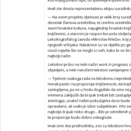
Imali ste doista reprezentativnu ekipu suradnika
— Na ovom projektu djelovao je velik broj suradn
desetak članova uredništva, te izvršno uredništ
team
hrvatske kulture, najugledniji hrvatski knjiže
književnici, a starosni je raspon bio pola stoljeć
Leksikografskog zavoda »Miroslav Krleža«, koji je
njegovih vršnjaka. Natuknice su se dijelile po g
izvući najviše što se moglo iz svih, kako bi se ši
najbolji način.
Leksikon
je bio na neki način
work in progress
, 
objavljeni, a neki naručeni tekstovi zamijenjeni
— Tijekom svakoga rada na leksikonu neprekidn
morali paziti i na proporcije književnosti, da kn
zastupljena, pa se u hodu događalo da smo neg
vremena zaključili da bi ipak trebali biti zastuplj
antologija, unatoč našim pokušajima da to bude
opravdano, ali svaki je izbor subjektivan. Vrlo se 
najbolje ili ipak neko drugo... Bilo je određenih 
te proporcije budu dobro odvagnute.
Imali smo dva prethodnika, a to su leksikoni hrv