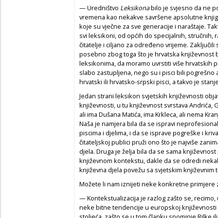
— Uredništvo
Leksikona
bilo je svjesno da ne po
vremena kao nekakve savršene apsolutne knjige
koje su vječne za sve generacije i naraštaje. T
svi leksikoni, od općih do specijalnih, stručni
čitatelje i ciljano za određeno vrijeme. Zaključil
posebno zbog toga što je hrvatska književnost b
leksikonima, da moramo uvrstiti više hrvatskih p
slabo zastupljena, nego su i pisci bili pogrešno 
hrvatski ili hrvatsko-srpski pisci, a takvo je stan
Jedan strani leksikon svjetskih književnosti obj
književnosti, u tu književnost svrstava Andrića,
ali ima Dušana Matića, ima Krkleca, ali nema Kran
Naša je namjera bila da se ispravi neprofesional
piscima i djelima, i da se isprave pogreške i kriv
čitateljskoj publici pruži ono što je najviše zani
djela. Druga je želja bila da se sama književnos
književnom kontekstu, dakle da se odredi nekak
književna djela povežu sa svjetskim književnim t
Možete li nam iznijeti neke konkretne primjere
— Kontekstualizacija je razlog zašto se, recimo,
neke bitne tendencije u europskoj književnost
stoljeća, zašto se u tom članku spominje Rilke il