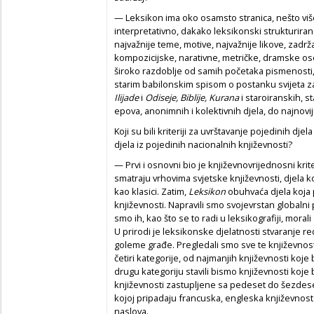
— Leksikon ima oko osamsto stranica, nešto više o
interpretativno, dakako leksikonski strukturira
najvažnije teme, motive, najvažnije likove, zadrža
kompozicijske, narativne, metričke, dramske oso
široko razdoblje od samih početaka pismenosti, p
starim babilonskim spisom o postanku svijeta z
Ilijade
i
Odiseje, Biblije, Kurana
i staroiranskih, s
epova, anonimnih i kolektivnih djela, do najnovi
Koji su bili kriteriji za uvrštavanje pojedinih djel
djela iz pojedinih nacionalnih književnosti?
— Prvi i osnovni bio je književnovrijednosni krite
smatraju vrhovima svjetske književnosti, djela k
kao klasici. Zatim,
Leksikon
obuhvaća djela koja 
književnosti. Napravili smo svojevrstan globalni
smo ih, kao što se to radi u leksikografiji, morali
U prirodi je leksikonske djelatnosti stvaranje red
goleme građe. Pregledali smo sve te književnosti,
četiri kategorije, od najmanjih književnosti koje
drugu kategoriju stavili bismo književnosti koje 
književnosti zastupljene sa pedeset do šezdeset
kojoj pripadaju francuska, engleska književnost 
naslova.