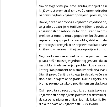
Nakon toga pristupali smo iznutra, iz pojedine 
književnost promatrali smo već u onom određen
napraviti najbolji književnopovijesni presjek, o
Dakle, pored osnovnoga književno vrijednosnog kr
te građe dodatni je kriterij bio književno povije
književnosti posebno unutar dopuštenoga broja 
prekide u kontinuitetu u pojedinim književnosti
reprezentiraju pojedina razdoblja, stilske post
generacijski presjek kroz književnosti kao i žan
književno vrijednosni i književnopovijesni princi
No, u radu smo se susreli sa situacijom, napose
pisaca našlo na istoj vrijednosnoj ljestvici i da s
razdoblje, i tada se javljao problem koga izabra
kriterij, kao pomoćni, te bismo izabrali onaj nasl
čitaniji, prevođeniji, za kojega je vladalo veće za
dobio neke svjetske nagrade. Dakle i svjetska rece
bio, nazovimo ga tako u pozitivnom smislu, kroat
Osim po pitanju recepcije, u izradi
Leksikona
se 
književnosti primjenjivala pozitivna diskriminacij
da su se na nju primjenjivali jednaki kriteriji. Š
djela iz hrvatske književnosti u
Leksikonu
?