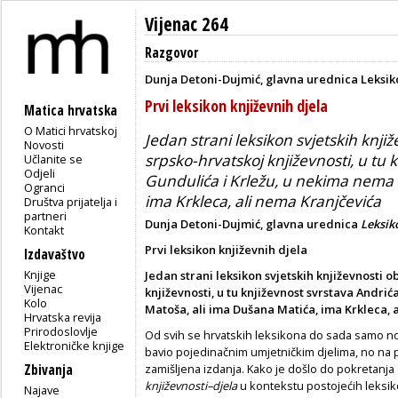
Vijenac 264
Razgovor
Dunja Detoni-Dujmić, glavna urednica Leksiko
Prvi leksikon književnih djela
Matica hrvatska
O Matici hrvatskoj
Jedan strani leksikon svjetskih knjiž
Novosti
srpsko-hrvatskoj književnosti, u tu 
Učlanite se
Odjeli
Gundulića i Krležu, u nekima nema 
Ogranci
ima Krkleca, ali nema Kranjčevića
Društva prijatelja i
partneri
Dunja Detoni-Dujmić, glavna urednica
Leksik
Kontakt
Prvi leksikon književnih djela
Izdavaštvo
Knjige
Jedan strani leksikon svjetskih književnosti o
Vijenac
književnosti, u tu književnost svrstava Andri
Kolo
Matoša, ali ima Dušana Matića, ima Krkleca, 
Hrvatska revija
Prirodoslovlje
Od svih se hrvatskih leksikona do sada samo n
Elektroničke knjige
bavio pojedinačnim umjetničkim djelima, no na p
Zbivanja
zamišljena izdanja. Kako je došlo do pokretanj
književnosti–djela
u kontekstu postojećih leksik
Najave