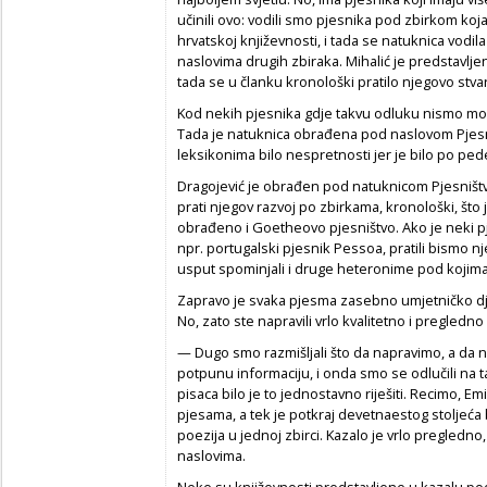
učinili ovo: vodili smo pjesnika pod zbirkom koja
hrvatskoj književnosti, i tada se natuknica vodila
naslovima drugih zbiraka. Mihalić je predstavlj
tada se u članku kronološki pratilo njegovo stva
Kod nekih pjesnika gdje takvu odluku nismo mogli
Tada je natuknica obrađena pod naslovom Pjesniš
leksikonima bilo nespretnosti jer je bilo po ped
Dragojević je obrađen pod natuknicom Pjesništvo,
prati njegov razvoj po zbirkama, kronološki, št
obrađeno i Goetheovo pjesništvo. Ako je neki p
npr. portugalski pjesnik Pessoa, pratili bismo 
usput spominjali i druge heteronime pod kojima 
Zapravo je svaka pjesma zasebno umjetničko djel
No, zato ste napravili vrlo kvalitetno i pregledno 
— Dugo smo razmišljali što da napravimo, a da ne 
potpunu informaciju, i onda smo se odlučili na ta 
pisaca bilo je to jednostavno riješiti. Recimo, Emi
pjesama, a tek je potkraj devetnaestog stoljeća b
poezija u jednoj zbirci. Kazalo je vrlo pregledno
naslovima.
Neke su književnosti predstavljene u kazalu p