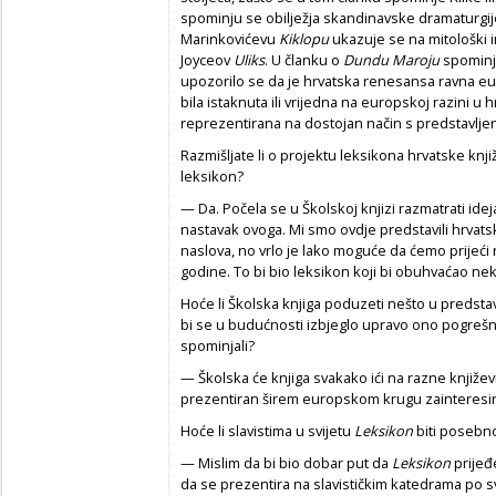
spominju se obilježja skandinavske dramaturgij
Marinkovićevu
Kiklopu
ukazuje se na mitološki 
Joyceov
Uliks
. U članku o
Dundu Maroju
spominju
upozorilo se da je hrvatska renesansa ravna eu
bila istaknuta ili vrijedna na europskoj razini u 
reprezentirana na dostojan način s predstavlje
Razmišljate li o projektu leksikona hrvatske knj
leksikon?
— Da. Počela se u Školskoj knjizi razmatrati ideja
nastavak ovoga. Mi smo ovdje predstavili hrvat
naslova, no vrlo je lako moguće da ćemo prijeći n
godine. To bi bio leksikon koji bi obuhvaćao nek
Hoće li Školska knjiga poduzeti nešto u predst
bi se u budućnosti izbjeglo upravo ono pogrešn
spominjali?
— Školska će knjiga svakako ići na razne književ
prezentiran širem europskom krugu zainteresir
Hoće li slavistima u svijetu
Leksikon
biti posebno
— Mislim da bi bio dobar put da
Leksikon
prijeđ
da se prezentira na slavističkim katedrama po s