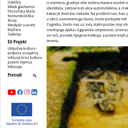
Izvješća
U vremenu gradnje više stotina metara visokih t
Mladi glazbenici
identiteta, zatrpanosti ulica automobilima, a zra
Filozofska škola
kakav je život bio nekada. Na prošlost nas, kao 
Komunikološka
u zbrci suvremenoga života, često podsjete tek 
škola
Zagrebu, često nas uz svoj stalni postav, koji ob
Medijski susreti
Knjižara
srednjega vijeka i egipatske umjetnosti, iznen
Galerija
se reći, postale njegova tradicija, a putem kojih
terenu.
EU Projekt
Uključiva kultura -
potpora socijalnoj
inkluziji kroz kulturu
putem Vijenca
Inkluzija