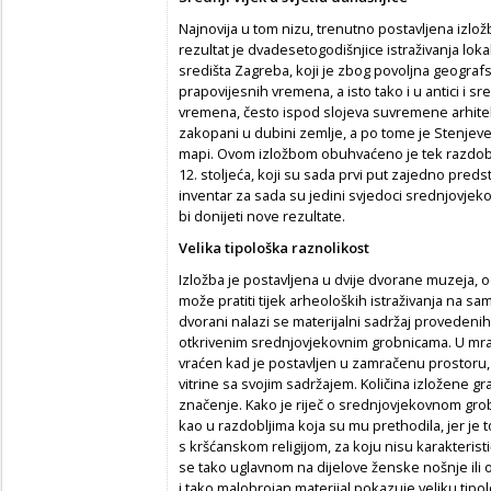
Najnovija u tom nizu, trenutno postavljena izlo
rezultat je dvadesetogodišnjice istraživanja lok
središta Zagreba, koji je zbog povoljna geograf
prapovijesnih vremena, a isto tako i u antici i sr
vremena, često ispod slojeva suvremene arhitektu
zakopani u dubini zemlje, a po tome je Stenjev
mapi. Ovom izložbom obuhvaćeno je tek razdoblje
12. stoljeća, koji su sada prvi put zajedno predsta
inventar za sada su jedini svjedoci srednjovjekov
bi donijeti nove rezultate.
Velika tipološka raznolikost
Izložba je postavljena u dvije dvorane muzeja, o
može pratiti tijek arheoloških istraživanja na sa
dvorani nalazi se materijalni sadržaj provedenih
otkrivenim srednjovjekovnim grobnicama. U mrak
vraćen kad je postavljen u zamračenu prostoru, 
vitrine sa svojim sadržajem. Količina izložene građ
značenje. Kako je riječ o srednjovjekovnom grob
kao u razdobljima koja su mu prethodila, jer je 
s kršćanskom religijom, za koju nisu karakteristi
se tako uglavnom na dijelove ženske nošnje ili 
i tako malobrojan materijal pokazuje veliku tipo