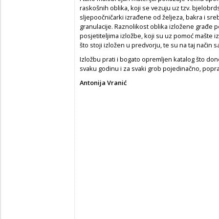
raskošnih oblika, koji se vezuju uz tzv. bjelobrdsk
sljepoočničarki izrađene od željeza, bakra i sre
granulacije. Raznolikost oblika izložene građe 
posjetiteljima izložbe, koji su uz pomoć mašte iz
što stoji izložen u predvorju, te su na taj način 
Izložbu prati i bogato opremljen katalog što dono
svaku godinu i za svaki grob pojedinačno, popra
Antonija Vranić