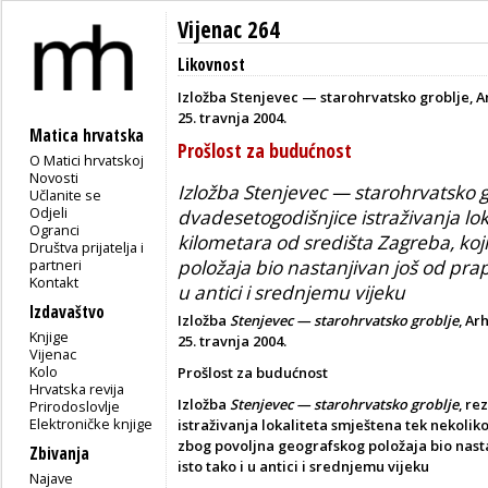
Vijenac 264
Likovnost
Izložba Stenjevec — starohrvatsko groblje, A
25. travnja 2004.
Matica hrvatska
Prošlost za budućnost
O Matici hrvatskoj
Novosti
Izložba Stenjevec — starohrvatsko gr
Učlanite se
Odjeli
dvadesetogodišnjice istraživanja lo
Ogranci
kilometara od središta Zagreba, koj
Društva prijatelja i
partneri
položaja bio nastanjivan još od prap
Kontakt
u antici i srednjemu vijeku
Izdavaštvo
Izložba
Stenjevec — starohrvatsko groblje
, Ar
Knjige
25. travnja 2004.
Vijenac
Kolo
Prošlost za budućnost
Hrvatska revija
Izložba
Stenjevec — starohrvatsko groblje
, re
Prirodoslovlje
Elektroničke knjige
istraživanja lokaliteta smještena tek nekolik
zbog povoljna geografskog položaja bio nast
Zbivanja
isto tako i u antici i srednjemu vijeku
Najave