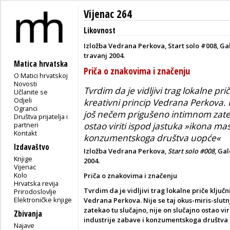
Vijenac 264
Likovnost
Izložba Vedrana Perkova, Start solo #008, Ga
travanj 2004.
Matica hrvatska
Priča o znakovima i značenju
O Matici hrvatskoj
Novosti
Tvrdim da je vidljivi trag lokalne prič
Učlanite se
Odjeli
kreativni princip Vedrana Perkova. N
Ogranci
još nečem prigušeno intimnom zatek
Društva prijatelja i
partneri
ostao viriti ispod jastuka »ikona ma
Kontakt
konzumentskoga društva uopće«
Izdavaštvo
Izložba Vedrana Perkova,
Start solo #008
, Ga
Knjige
2004.
Vijenac
Kolo
Priča o znakovima i značenju
Hrvatska revija
Tvrdim da je vidljivi trag lokalne priče ključn
Prirodoslovlje
Elektroničke knjige
Vedrana Perkova. Nije se taj okus-miris-slut
zatekao tu slučajno, nije on slučajno ostao v
Zbivanja
industrije zabave i konzumentskoga društva
Najave