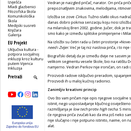
Izvješća
Vedran je naizgled pričač, narator. On priča p
Mladi glazbenici
prepoznatljivim znakovima, melodijama, ritmovim
Filozofska škola
Komunikološka
Izložba se zove
Cirkus
. Tužno-slatki okus nadra
škola
danas dobro pokriva senzaciju koju nosi izložba
Medijski susreti
na milanskoj Breri 2002. godine. Jučer, dok je tra
Knjižara
smo kako je između splitske primijenjene i Mila
Galerija
Na izložbi su četiri rada u četiri prostorije »Nove
EU Projekt
need
i
Zvijer
. Već je taj niz naslova priča, i to nije
Uključiva kultura -
potpora socijalnoj
Biografski detalj da je između dvije ne sasvim j
inkluziji kroz kulturu
velikom segmentu vesele škole, bio na ratištu 
putem Vijenca
namjerno. Vedran Perkov nije ironičan, on radi 
Inkluzija
Proizvodi radove isključivo preradom, spajanje
Proizvodi ih u maloj kućnoj radionici.
Zanimljiv kreativni princip
Ovo što vam pričam nije opis njegove socijalne si
istinit, nego uspostavljanje ključnog osviješte
razmišljanja je
low tech
protiv
high techa
. S mir
će njegova priča zvučati kao da ima još neko sa
nije slučajno i nije potpuno istinito, naime, on n
alat.