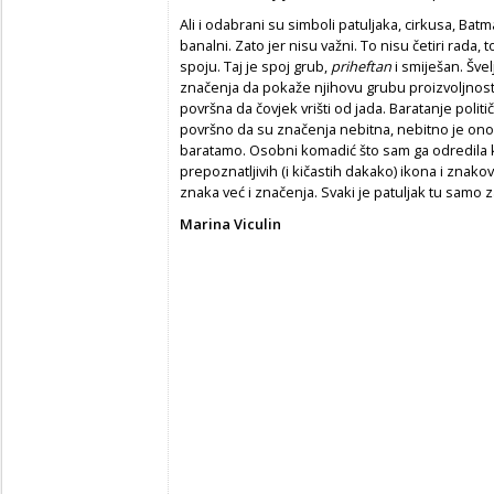
Ali i odabrani su simboli patuljaka, cirkusa, Bat
banalni. Zato jer nisu važni. To nisu četiri rada,
spoju. Taj je spoj grub,
priheftan
i smiješan. Šve
značenja da pokaže njihovu grubu proizvoljnost, 
površna da čovjek vrišti od jada. Baratanje politi
površno da su značenja nebitna, nebitno je ono
baratamo. Osobni komadić što sam ga odredila k
prepoznatljivih (i kičastih dakako) ikona i zna
znaka već i značenja. Svaki je patuljak tu samo
Marina Viculin