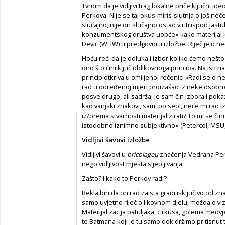
Tvrdim da je vidljivi trag lokalne priče ključni id
Perkova. Nije se taj okus-miris-slutnja o još n
slučajno, nije on slučajno ostao viriti ispod jas
konzumentskog društva uopće« kako materijal k
Dević (WHW) u predgovoru izložbe. Riječ je o 
Hoću reći da je odluka i izbor koliko ćemo nešto uv
ono što čini ključ oblikovnoga principa. Na isti n
princip otkriva u omiljenoj rečenici »Radi se o 
rad u određenoj mjeri proizašao iz neke osobne 
posve drugo, ali sadržaj je sam čin izbora i poka
kao vanjski znakovi, sami po sebi, neće mi rad i
iz/prema stvarnosti materijalizirati? To mi se čini
istodobno iznimno subjektivno« (Petercol, MSU,
Vidljivi šavovi izložbe
Vidljivi šavovi u
bricolageu
značenja Vedrana Perko
nego vidljivost mjesta sljepljivanja.
Zašto? I kako to Perkov radi?
Rekla bih da on rad zaista gradi isključivo od zna
samo uvjetno riječ o likovnom djelu, možda o vizua
Materijalizacija patuljaka, cirkusa, golema medv
te Batmana koji je tu samo dok držimo pritisnut t