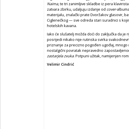
Naima
, te tri zanimljive skladbe iz pera klaviri
zatvara zbirku, udaljuju izdanje od
cover
-albuma
materijalu, znalački prate Dvoržakov glasovir, b
Ciglenečkog — sve odreda stari suradnici s koji
hotelskih kavana.
Iako će slušatelj možda doći do zaključka da je 
posrijedi nikako nije rutinska svirka svakodnev
priznanje za precizno pogođen ugođaj, mnogo mj
nostalgični povratak nepravedno zapostavlje
zastarjela zvuka
. Potpuni užitak, namijenjen ro
Velimir Cindrić