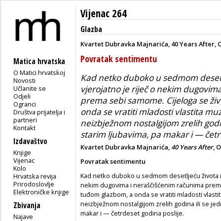
Vijenac 264
Glazba
Kvartet Dubravka Majnarića, 40 Years After, 
Povratak sentimentu
Matica hrvatska
O Matici hrvatskoj
Kad netko duboko u sedmom desetlj
Novosti
vjerojatno je riječ o nekim dugovim
Učlanite se
Odjeli
prema sebi samome. Cijeloga se živ
Ogranci
onda se vratiti mladosti vlastita muzi
Društva prijatelja i
partneri
neizbježnom nostalgijom zrelih godin
Kontakt
starim ljubavima, pa makar i — četr
Izdavaštvo
Kvartet Dubravka Majnarića,
40 Years After
, 
Knjige
Vijenac
Povratak sentimentu
Kolo
Kad netko duboko u sedmom desetljeću života izd
Hrvatska revija
Prirodoslovlje
nekim dugovima i neraščišćenim računima prema 
Elektroničke knjige
tuđom glazbom, a onda se vratiti mladosti vlastit
neizbježnom nostalgijom zrelih godina ili se jed
Zbivanja
makar i — četrdeset godina poslije.
Najave