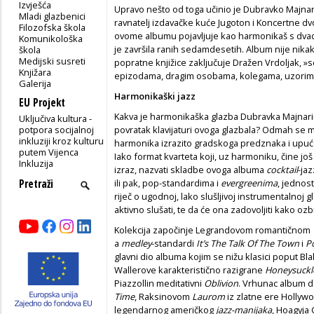
Izvješća
Upravo nešto od toga učinio je Dubravko Majnarić
Mladi glazbenici
ravnatelj izdavačke kuće Jugoton i Koncertne dv
Filozofska škola
ovome albumu pojavljuje kao harmonikaš s dva
Komunikološka
je završila ranih sedamdesetih. Album nije nika
škola
Medijski susreti
popratne knjižice zaključuje Dražen Vrdoljak, »
Knjižara
epizodama, dragim osobama, kolegama, uzorima
Galerija
Harmonikaški jazz
EU Projekt
Kakva je harmonikaška glazba Dubravka Majnarić
Uključiva kultura -
potpora socijalnoj
povratak klavijaturi ovoga glazbala? Odmah se 
inkluziji kroz kulturu
harmonika izrazito gradskoga predznaka i upućen
putem Vijenca
Iako format kvarteta koji, uz harmoniku, čine još
Inkluzija
izraz, nazvati skladbe ovoga albuma
cocktail
-ja
ili pak, pop-standardima i
evergreenima
, jednost
riječ o ugodnoj, lako slušljivoj instrumentalnoj gl
aktivno slušati, te da će ona zadovoljiti kako ozb
Kolekcija započinje Legrandovom romantičnom
a
medley
-standardi
It’s The Talk Of The Town
i
P
glavni dio albuma kojim se nižu klasici poput B
Wallerove karakteristično razigrane
Honeysuckl
Piazzollin meditativni
Oblivion
. Vrhunac album 
Time
, Raksinovom
Laurom
iz zlatne ere Hollyw
legendarnog američkog
jazz-manijaka
, Hoagyja