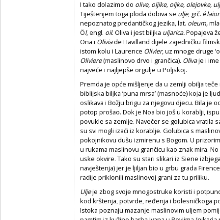
I tako dolazimo do
olive, oljike, oljke, olejovke, ul
Tiještenjem toga ploda dobiva se
ulje
, grč. é
laio
nepoznatog predantičkog jezika
,
lat.
oleum,
ml
Ö
l
, engl.
oil
. Oliva i jest biljka
uljarica.
Popajeva žen
Ona i
Olivia
de Havilland dijele zajedničku filmsk
istom kolu i Laurence
Olivier
, uz mnoge druge ’o
Oliviere
(maslinovo drvo i grančica).
Oliva
je i im
najveće i najljepše orgulje u Poljskoj.
Premda je opće mišljenje da u zemlji obilja teče
biblijska biljka ’puna mrsa’ (masnoće) koja je lju
oslikava i Božju brigu za njegovu djecu. Bila je o
potop prošao. Dok je Noa bio još u korablji, ispus
povukle sa zemlje. Navečer se golubica vratila s
su svi mogli izaći iz korablje. Golubica s masli
pokojnikovu dušu izmirenu s Bogom. U prizorim
u rukama maslinovu grančicu kao znak mira. No sitn
uske okvire. Tako su stari slikari iz Siene izbjega
navještenja) jer je ljiljan bio u grbu grada Firenc
radije priklonili maslinovoj grani za tu priliku.
Ulje
je zbog svoje mnogostruke koristi i potpuno
kod krštenja, potvrde, ređenja i bolesničkoga po
Istoka poznaju mazanje maslinovim uljem pomiješ
pamtim iz kužine barba Ivana u Povjima (nikada 