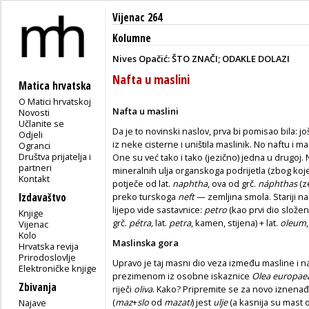
Vijenac 264
Kolumne
Nives Opačić: ŠTO ZNAČI; ODAKLE DOLAZI
Nafta u maslini
Matica hrvatska
O Matici hrvatskoj
Nafta u maslini
Novosti
Učlanite se
Da je to novinski naslov, prva bi pomisao bila: jo
Odjeli
iz neke cisterne i uništila maslinik. No naftu i 
Ogranci
Društva prijatelja i
One su već tako i tako (jezično) jedna u drugoj. 
partneri
mineralnih ulja organskoga podrijetla (zbog koj
Kontakt
potječe od lat.
naphtha
, ova od grč.
náphthas
(z
Izdavaštvo
preko turskoga
neft
— zemljina smola. Stariji naz
lijepo vide sastavnice:
petro
(kao prvi dio slože
Knjige
grč.
pétra,
lat.
petra
, kamen, stijena) + lat.
oleum
Vijenac
Kolo
Maslinska gora
Hrvatska revija
Prirodoslovlje
Upravo je taj masni dio veza između masline i n
Elektroničke knjige
prezimenom iz osobne iskaznice
Olea europae
Zbivanja
riječi
oliva
. Kako? Pripremite se za novo iznenađe
(
maz
+
slo
od
mazati
) jest
ulje
(a kasnija su mast o
Najave