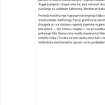
’frigali kumpire’. I kojim smo se, bez mirisnih do
sunčanje sa zaštitnim faktorima. Mediteran kaka
Premda maslina nije najrasprostranjenija biljka
Sredozemlje, Kalifornija, Peru), grančica te mirot
dospjela je i na zastavu najveće svjetske organ
bila dobra — mir svima u svijetu — no provedba p
prikazuje film
Nema mira među maslinama
? Mas
između Grka i Turaka na tom otoku mira baš i n
simbolizira mir) konačno spusti i na tu podijelje