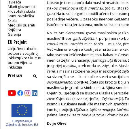
Izvješća
Upravo je ta masnoća dala maslini hrvatsko ime.
Mladi glazbenici
na -
ov
:
maslinov
, a oblik
maslinski
(od 15. st.) ra
Filozofska škola
gora
. Na tu su se goru zaputili učenici s Isuso
Komunikološka
posljednje večere. U zaseoku imenom
Getsema
škola
istočnom rubu Jeruzalema, molio se Isus u samrt
Medijski susreti
Knjižara
No i taj vrt,
Getsemani
, govori ’maslinskim’ jezik
Galerija
masline’ (hebr.
gath zZyëttim
), po ’primorsko-b
EU Projekt
torculum,
tal.
torchio,
mlet.
torčo
— muljača, preša
Uključiva kultura -
Već vidim one koji se kostriješe na turcizme kak
potpora socijalnoj
tako svetom kršćanskom mjestu kakav je Getsema
inkluziji kroz kulturu
imenica zejtin u značenju
jestivoga ulja
(Bosna, S
putem Vijenca
(najprije)
maslina
, a tek onda ar.
zäyt
, ulje. Masli
Inkluzija
táne
, a maslinastozelena boja (nesklonjivo)
zejti
sa sivom, što se — kao i tolike stvari u socijali
sivomaslinastoj
boji
JNA). Šteta što kroz tu boju 
maslinova je grančica simbol mira. Njima smo mah
Cvjetnicu, sjećajući se Isusova ulaska u Jeruzale
zove Cvjetnica (zove se, rjeđe, i
Cvjetonosije
). T
nismo li u rukama imali više maslinovih grančica 
ime toj nedjelji:
Uljičnica, Uljična nedjelja, Uličnic
palme, latinski se ta nedjelja zove i
dominica p
Dvije Olive