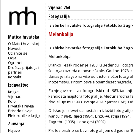
Vijenac 264
Fotografija
Iz zbirke hrvatske fotografije Fotokluba Zagr
Melankolija
Matica hrvatska
O Matici hrvatskoj
Iz zbirke hrvatske fotografije Fotokluba Zag
Novosti
Učlanite se
Melankolija
Odjeli
Ogranci
Branko Težak rođen je 1953. u Bedencu. Fotogra
Društva prijatelja i
šestoga razreda osnovne škole. Godine 1978. za
partneri
danas je izlagao na više od tristo izložbi fotogra
Kontakt
inozemstvu. Pritom osvaja osamdeset nagrada, 
Izdavaštvo
Za njegov kreativni fotografski rad 1983. tadanj
Knjige
kandidata majstora fotografije. Međunarodna f
Vijenac
Kolo
dodjeljuje mu 1993. zvanje AFIAP (artist FIAP). 
Hrvatska revija
Održao je i devet samostalnih izložbi fotografije 
Prirodoslovlje
Elektroničke knjige
Ivancu (1984), Rijeci (1984), Linzu-Austrija (1994)
Zagrebu (1995) i Lepoglavi (2002)
Zbivanja
Najave
Profesionalno se bavi fotografijom od godine 1