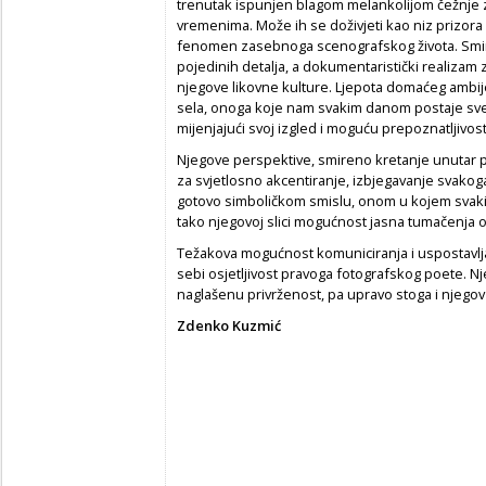
trenutak ispunjen blagom melankolijom čežnje za
vremenima. Može ih se doživjeti kao niz prizora 
fenomen zasebnoga scenografskog života. Smir
pojedinih detalja, a dokumentaristički realizam 
njegove likovne kulture. Ljepota domaćeg ambijen
sela, onoga koje nam svakim danom postaje sve 
mijenjajući svoj izgled i moguću prepoznatljivost
Njegove perspektive, smireno kretanje unutar pr
za svjetlosno akcentiranje, izbjegavanje svakog
gotovo simboličkom smislu, onom u kojem svaki de
tako njegovoj slici mogućnost jasna tumačenja
Težakova mogućnost komuniciranja i uspostavljan
sebi osjetljivost pravoga fotografskog poete. N
naglašenu privrženost, pa upravo stoga i njegov
Zdenko Kuzmić