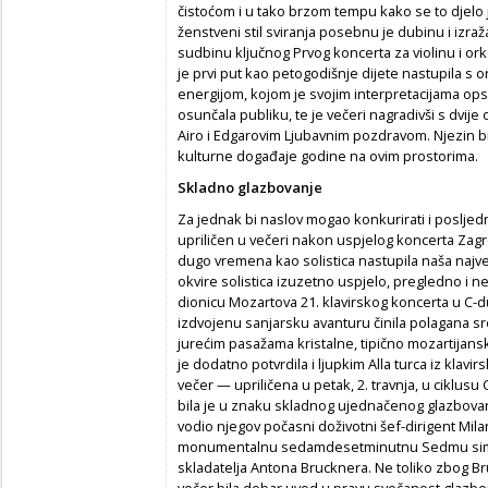
čistoćom i u tako brzom tempu kako se to djelo još
ženstveni stil sviranja posebnu je dubinu i izra
sudbinu ključnog Prvog koncerta za violinu i or
je prvi put kao petogodišnje dijete nastupila s 
energijom, kojom je svojim interpretacijama o
osunčala publiku, te je večeri nagradivši s dvij
Airo i Edgarovim Ljubavnim pozdravom. Njezin bi
kulturne događaje godine na ovim prostorima.
Skladno glazbovanje
Za jednak bi naslov mogao konkurirati i posljedn
upriličen u večeri nakon uspjelog koncerta Zag
dugo vremena kao solistica nastupila naša najve
okvire solistica izuzetno uspjelo, pregledno i n
dionicu Mozartova 21. klavirskog koncerta u C-du
izdvojenu sanjarsku avanturu činila polagana sre
jurećim pasažama kristalne, tipično mozartijansk
je dodatno potvrdila i ljupkim Alla turca iz kla
večer — upriličena u petak, 2. travnja, u ciklu
bila je u znaku skladnog ujednačenog glazbovan
vodio njegov počasni doživotni šef-dirigent Mila
monumentalnu sedamdesetminutnu Sedmu simfo
skladatelja Antona Brucknera. Ne toliko zbog Br
večer bila dobar uvod u pravu svečanost glazben