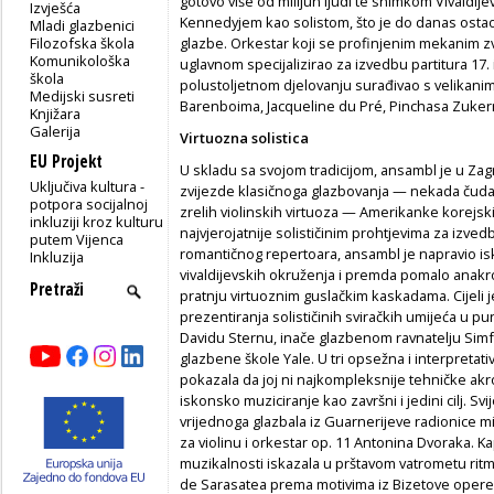
gotovo više od milijun ljudi te snimkom Vivaldije
Izvješća
Kennedyjem kao solistom, što je do danas ostao
Mladi glazbenici
Filozofska škola
glazbe. Orkestar koji se profinjenim mekanim 
Komunikološka
uglavnom specijalizirao za izvedbu partitura 17. 
škola
polustoljetnom djelovanju surađivao s velikanim
Medijski susreti
Barenboima, Jacqueline du Pré, Pinchasa Zuker
Knjižara
Galerija
Virtuozna solistica
EU Projekt
U skladu sa svojom tradicijom, ansambl je u Za
Uključiva kultura -
zvijezde klasičnoga glazbovanja — nekada čuda
potpora socijalnoj
zrelih violinskih virtuoza — Amerikanke korejsk
inkluziji kroz kulturu
najvjerojatnije solističinim prohtjevima za izved
putem Vijenca
romantičnog repertoara, ansambl je napravio is
Inkluzija
vivaldijevskih okruženja i premda pomalo anakro
pratnju virtuoznim guslačkim kaskadama. Cijeli j
prezentiranja solističinih sviračkih umijeća u pu
Davidu Sternu, inače glazbenom ravnatelju Simf
glazbene škole Yale. U tri opsežna i interpreta
pokazala da joj ni najkompleksnije tehničke ak
iskonsko muziciranje kao završni i jedini cilj. Sv
vrijednoga glazbala iz Guarnerijeve radionice 
za violinu i orkestar op. 11 Antonina Dvoraka. 
muzikalnosti iskazala u prštavom vatrometu ritm
de Sarasatea prema motivima iz Bizetove opere 