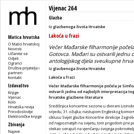
Vijenac 264
Glazba
Iz glazbenoga života Hrvatske
Lakoća u frazi
Matica hrvatska
O Matici hrvatskoj
Večer Mađarske filharmonije počela
Novosti
Gotovca. Mađari su ostvarili jednu o
Učlanite se
Odjeli
antologijskog djela sveukupne hrvat
Ogranci
Društva prijatelja i
Iz glazbenoga života Hrvatske
partneri
Lakoća u frazi
Kontakt
Izdavaštvo
Večer Mađarske filharmonije počela je
Simfo
ostvarili jednu od najboljih interpretacija t
Knjige
Vijenac
hrvatske glazbene literature
Kolo
Središnjica koncertne sezone u dvorani Lisinsk
Hrvatska revija
Prirodoslovlje
srijedu, 31. ožujka, nastupom Engleskog komorn
Elektroničke knjige
ciklusu Svijet glazbe Koncertne direkcije Zagreb
od najpoznatijih na svijetu, tom prigodom prvi 
Zbivanja
stekao svirajući na vjenčanju svojega pokrovitel
Najave