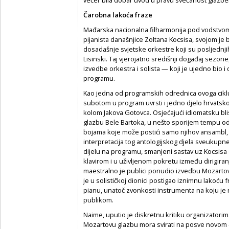
Čarobna lakoća fraze
Mađarska nacionalna filharmonija pod vodstvom 
pijanista današnjice Zoltana Kocsisa, svojom je 
dosadašnje svjetske orkestre koji su posljednji
Lisinski. Taj vjerojatno središnji događaj sezone
izvedbe orkestra i solista — koji je ujedno bio i 
programu.
Kao jedna od programskih odrednica ovoga ciklus
subotom u program uvrsti i jedno djelo hrvatsko
kolom Jakova Gotovca. Osjećajući idiomatsku bl
glazbu Bele Bartoka, u nešto sporijem tempu od
bojama koje može postići samo njihov ansambl, M
interpretacija tog antologijskog djela sveukupn
dijelu na programu, smanjeni sastav uz Kocsisa 
klavirom i u uživljenom pokretu između dirigiranj
maestralno je publici ponudio izvedbu Mozartova
je u solističkoj dionici postigao iznimnu lakoću
pianu, unatoč zvonkosti instrumenta na koju je 
publikom.
Naime, uputio je diskretnu kritiku organizatorima
Mozartovu glazbu mora svirati na posve novom