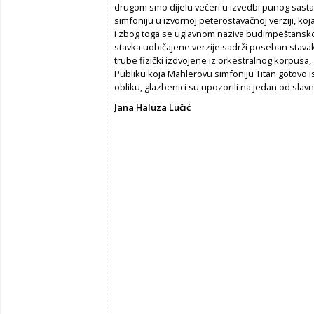
drugom smo dijelu večeri u izvedbi punog sasta
simfoniju u izvornoj peterostavačnoj verziji, ko
i zbog toga se uglavnom naziva budimpeštansk
stavka uobičajene verzije sadrži poseban stavak
trube fizički izdvojene iz orkestralnog korpusa, 
Publiku koja Mahlerovu simfoniju Titan gotovo 
obliku, glazbenici su upozorili na jedan od slavn
Jana Haluza Lučić