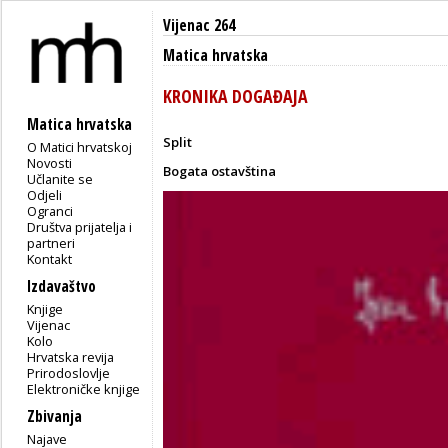
Vijenac 264
Matica hrvatska
KRONIKA DOGAĐAJA
Matica hrvatska
Split
O Matici hrvatskoj
Novosti
Bogata ostavština
Učlanite se
Odjeli
Ogranci
Društva prijatelja i
partneri
Kontakt
Izdavaštvo
Knjige
Vijenac
Kolo
Hrvatska revija
Prirodoslovlje
Elektroničke knjige
Zbivanja
Najave