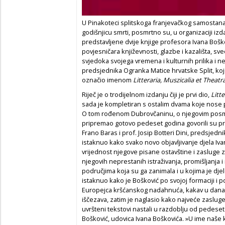
U Pinakoteci splitskoga franjevačkog samostana
godišnjicu smrti, posmrtno su, u organizaciji iz
predstavljene dvije knjige profesora Ivana Boško
povjesničara književnosti, glazbe i kazališta, s
svjedoka svojega vremena i kulturnih prilika i n
predsjednika Ogranka Matice hrvatske Split, koje
označio imenom
Litteraria, Muszicalia et Theatra
Riječ je o trodijelnom izdanju čiji je prvi dio,
Litte
sada je kompletiran s ostalim dvama koje nose
O tom rođenom Dubrovčaninu, o njegovim posmrt
pripremao gotovo pedeset godina govorili su pro
Frano Baras i prof. Josip Botteri Dini, predsjedni
istaknuo kako svako novo objavljivanje djela Iv
vrijednost njegove pisane ostavštine i zasluge za
njegovih neprestanih istraživanja, promišljanja 
područjima koja su ga zanimala i u kojima je djel
istaknuo kako je Bošković po svojoj formaciji i p
Europejca kršćanskog nadahnuća, kakav u današn
iščezava, zatim je naglasio kako najveće zasluge 
uvršteni tekstovi nastali u razdoblju od pede
Bošković, udovica Ivana Boškovića. »U ime naše 