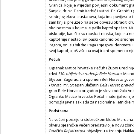
Granića, koja je vrijedan povijesni dokument gra
Šanjek, dr. sc. Damir Karbić i autori. Dr. Granić 
srednjovjekovna ustanova, koja ima povijesno i k
sam knjizi preuzeo na sebe obvezu obraditi drugi
okolnostima u kojima je paški kaptol spašen. Mi 
biskupije, kao što su rapska i ninska, koje su n
kaptol nije nestao. Svi paški kanonici od srednjeg
Pagom, oni su bili dio Paga i njegova identiteta
svoj kaptol, a još više na ovaj trajni spomen o n
Pečuh
Ogranak Matice hrvatske Pečuh i Župni ured Nijem
crkvi
130. obljetnicu rođenja Bele Horvata
. Misno
Stjepan Zagorac, a u spomen Beli Horvatu govori
Horvat
i mr. Stjepan Blažetin
Bela Horvat prevodit
grob Bele Horvata prigodno je slovo održala Anet
Ogranku Matice hrvatske Pečuh materijalnom j
pomogla Javna zaklada za nacionalne i etničke 
Podstrana
Na večeri poezije u stobrečkom klubu Maruana 
okviru pjesničke večeri predstavio je novu zbir
Opačića
Rajski vrtovi
, objavljenu u izdanju Nakl