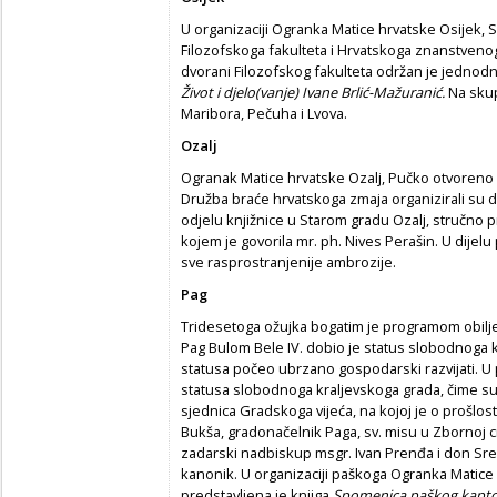
U organizaciji Ogranka Matice hrvatske Osijek, S
Filozofskoga fakulteta i Hrvatskoga znanstvenog
dvorani Filozofskog fakulteta održan je jedno
Život i djelo(vanje) Ivane Brlić-Mažuranić.
Na skup
Maribora, Pečuha i Lvova.
Ozalj
Ogranak Matice hrvatske Ozalj, Pučko otvoreno u
Družba braće hrvatskoga zmaja organizirali su 
odjelu knjižnice u Starom gradu Ozalj, stručn
kojem je govorila mr. ph. Nives Perašin. U dijelu p
sve rasprostranjenije ambrozije.
Pag
Tridesetoga ožujka bogatim je programom obil
Pag Bulom Bele IV. dobio je status slobodnoga 
statusa počeo ubrzano gospodarski razvijati.
statusa slobodnoga kraljevskoga grada, čime su
sjednica Gradskoga vijeća, na kojoj je o prošlos
Bukša, gradonačelnik Paga, sv. misu u Zbornoj c
zadarski nadbiskup msgr. Ivan Prenđa i don Sreć
kanonik. U organizaciji paškoga Ogranka Matic
predstavljena je knjiga
Spomenica paškog kapto