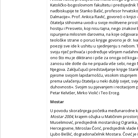
Katoličko-bogoslovnom fakultetu i predsjednik
nadbiskupije te Stanko Bašić, profesor hrvatsko
Dalmacije«. Prof. Ankica Ravlić, govoreći o knjizi
čitatelja stihovima uvodi u svoje molitvene prost
hostiju i Presveto, koji nisu tajna, nego znakovi B
ispunjena milosnim darovima, na koje odgovara
teološke strane o poruci knjige govorio je dr. Iva
poeziji sve ide k ushitu u sjedinjenju s nebom.
svoju riječ prihvaća i podređuje višnjem nadahn
ono što mu je diktirano i piše za onoga od koga 
zanosu ide dotle da ne pripada više sebi, nego 
Njegova. Zaključujući predstavljanje knjige Stan
pjesme svojom lapidarnošću, visokim stupnjem m
prema uvlačenju čitatelja u neki dublji svijet, s
duhovnosti«. Svojim su pjevanjem i recitacijom p
Petar Kelvišer, Mirko Violić i Teo Erceg.
Mostar
U povodu skorašnjega početka međunarodne ku
Mostar 2004
, krajem ožujka u Matičinim prostor
Muselimović, predsjednik mostarskog Ogranka, 
Hercegovine, Miroslav Čorić, predsjednik vlade
Ljubo Bešlić, dogradonačelnik Mostara. Čović je