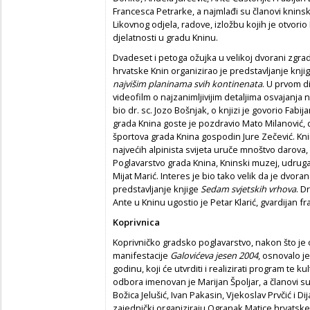
Francesca Petrarke, a najmlađi su članovi knins
Likovnog odjela, radove, izložbu kojih je otvor
djelatnosti u gradu Kninu.
Dvadeset i petoga ožujka u velikoj dvorani zgr
hrvatske Knin organizirao je predstavljanje knji
najvišim planinama svih kontinenata
. U prvom d
videofilm o najzanimljivijim detaljima osvajanja 
bio dr. sc. Jozo Bošnjak, o knjizi je govorio Fabij
grada Knina goste je pozdravio Mato Milanović,
športova grada Knina gospodin Jure Zečević. Kn
najvećih alpinista svijeta uruče mnoštvo darova,
Poglavarstvo grada Knina, Kninski muzej, udruga T
Mijat Marić. Interes je bio tako velik da je dvoran
predstavljanje knjige
Sedam svjetskih vrhova
. D
Ante u Kninu ugostio je Petar Klarić, gvardijan 
Koprivnica
Koprivničko gradsko poglavarstvo, nakon što je 
manifestacije
Galovićeva jesen 2004
, osnovalo j
godinu, koji će utvrditi i realizirati program te 
odbora imenovan je Marijan Špoljar, a članovi s
Božica Jelušić, Ivan Pakasin, Vjekoslav Prvčić i D
zajednički organiziraju Ogranak Matice hrvatske 