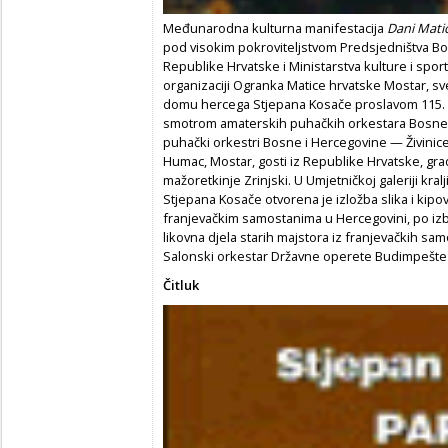
Međunarodna kulturna manifestacija
Dani Mati
pod visokim pokroviteljstvom Predsjedništva Bo
Republike Hrvatske i Ministarstva kulture i spo
organizaciji Ogranka Matice hrvatske Mostar, sv
domu hercega Stjepana Kosače proslavom 115. o
smotrom amaterskih puhačkih orkestara Bosne i
puhački orkestri Bosne i Hercegovine — Živinice,
Humac, Mostar, gosti iz Republike Hrvatske, gra
mažoretkinje Zrinjski. U Umjetničkoj galeriji kr
Stjepana Kosače otvorena je izložba slika i kipo
franjevačkim samostanima u Hercegovini, po izb
likovna djela starih majstora iz franjevačkih samo
Salonski orkestar Državne operete Budimpešte 
Čitluk