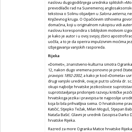
naslovu dugogodišnjega urednika splitskih »Mog
prevodilački rad na Suvremenoj anglosaksonskoj k
tekstova o Solinu objavljen u
Salona aeterna
, n
Književnog kruga. O Opačićevim stihovima govoril
domaćina, koji u originalnom rukopisu vidi auten
naslovu korespondira s biblijskim motivom izgon
je kako je autor i u ovoj svojoj zbirci apostrofir
uočila, a to je da operira impulzivnim moćima je
izbjegavanja vanjskih rasporeda.
Rijeka
»Dometi«, znanstveno-kulturna smotra Ogranka M
12, nakon dugo vremena ponovno je pred čitatel
pravopis 1892-2002
, a kako je kod »Dometa« uvr
drugi vanjski urednik, ovaj je put to učinila dr. s
okupi najbolje hrvatske jezikoslovce suprotstavl
suprotstavljanja pridonijeti razvoju kritičke jez
hrvatskoga jezika i pravopisa te najposlije ur
koja bi bila prihvatljiva svima. O hrvatskome pr
Katičić, Stjepko Težak, Milan Moguš, Stjepan Babić
Nataša Bašić. Glavni je urednik časopisa Darko
hrvatske Rijeka.
Razred za more Ogranka Matice hrvatske Rijeka 