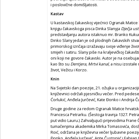
i poslovične domišljatosti.
Kastav
U kastavskoj čakavskoj vijećnici Ogranak Matice 
knjigu čakavskoga pisca Dinka Slanyja
Dječja ust
predstavljanju autora istaknuo mr. Branko Kuku
Dinko Slany jedan je od plodnijih čakavskih stva
primorskog izričaja izražavaju svoje viđenje život
smijeh i satiru. Slany piše na kraljevičkoj čakavš
oni koji ne govore čakavski. Autor je na osebuja
kao što su
Dentjera
,
Mrtvi kanal
, a nisu izostal
život, Vežicu i Korzo.
Knin
Na Svjetski dan poezije, 21. ožujka u organizaci
književnici održali pjesničku večer. Pred pedese
Ćorlukić, Anđela Jurčević, Kate Đonko i Andrija Č
Druge godine za redom Ogranak Matice hrvatske 
Francesca Petrarku. (Šestoga travnja 1327. Petrar
put vidio Lauru.) Zahvaljujući prijevodima Frane 
tumačenjima akademika Mirka Tomasovića, doslje
Roić, održana je književna večer ljubavne poezije
Đonko, Anđela Jurčević, Ante Čustonjić i Fabijan Lo