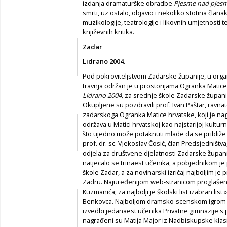
izdanja dramaturške obradbe
Pjesme nad pje
smrti, uz ostalo, objavio i nekoliko stotina članak
muzikologije, teatrologije i likovnih umjetnosti te
književnih kritika.
Zadar
Lidrano 2004.
Pod pokroviteljstvom Zadarske županije, u organ
travnja održan je u prostorijama Ogranka Matice
Lidrano 2004,
za srednje škole Zadarske županije
Okupljene su pozdravili prof. Ivan Paštar, ravnat
zadarskoga Ogranka Matice hrvatske, koji je nag
održava u Matici hrvatskoj kao najstarijoj kultur
što ujedno može potaknuti mlade da se približe M
prof. dr. sc. Vjekoslav Čosić, član Predsjedništv
odjela za društvene djelatnosti Zadarske županij
natjecalo se trinaest učenika, a pobjednikom j
škole Zadar, a za novinarski izričaj najboljim je
Zadru. Najuređenijom web-stranicom proglašena
Kuzmanića; za najbolji je školski list izabran lis
Benkovca. Najboljom dramsko-scenskom igrom 
izvedbi jedanaest učenika Privatne gimnazije s 
nagrađeni su Matija Major iz Nadbiskupske klas