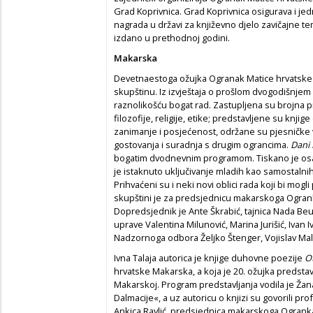
Grad Koprivnica. Grad Koprivnica osigurava i je
nagrada u državi za književno djelo zavičajne te
izdano u prethodnoj godini.
Makarska
Devetnaestoga ožujka Ogranak Matice hrvatsk
skupštinu. Iz izvještaja o prošlom dvogodišnjem d
raznolikošću bogat rad. Zastupljena su brojna pr
filozofije, religije, etike; predstavljene su knji
zanimanje i posjećenost, održane su pjesničke ve
gostovanja i suradnja s drugim ograncima.
Dani 
bogatim dvodnevnim programom. Tiskano je osam 
je istaknuto uključivanje mladih kao samostaln
Prihvaćeni su i neki novi oblici rada koji bi mogli 
skupštini je za predsjednicu makarskoga Ogrank
Dopredsjednik je Ante Škrabić, tajnica Nada Beuc,
uprave Valentina Milunović, Marina Jurišić, Ivan I
Nadzornoga odbora Željko Štenger, Vojislav Mal
Ivna Talaja autorica je knjige duhovne poezije
O
hrvatske Makarska, a koja je 20. ožujka predstavl
Makarskoj. Program predstavljanja vodila je Ža
Dalmacije«, a uz autoricu o knjizi su govorili pro
Ankica Ravlić, predsjednica makarskoga Ogranka,