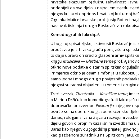
hrvatske iskazujem joj dužnu zahvalnost i javnu po
pridonijeli da ovo djelo u najboljem svjetlu svj
njegov kulturni doprinos hrvatskoj kulturnoj baš
Ogranka Matice hrvatske prof. Josip Botteri, nagl
nastavak tiskanja i drugih Boškovićevih rukopisa
Komediograf ili lakrdijaš
U bogatoj spisateljskoj aktivnosti Bošković je is
proučavao je arhivsku građu ponajviše u splitski
to da je upravo on sredio glazbeni arhiv splitske
knjigu
Musicalia — Glazbene
teme
prof. Ajanović
otkrio nove podatke o starim splitskim orguljaši
Primjerice otkrio je osam simfonija u rukopisu Jul
samo jedna i mnogo drugih povijesnih podataka ko
njegovi su radovi objavljeni i u Americi i drugi
Treći svezak,
Theatralia
—
Kazališne teme,
ima t
o Marinu Držiću kao komediografu ili lakrdijašu
dubrovačke praizvedbe
Ekvinocija
i njegove usp
osvrće se na operu kao glazbenoscensko djelo 
danas, i ulogama Ivana Zajca u razvoju hrvatske
dijelu govori o brojnim kazališnim izvedbama u 
Baras kao njegov dugogodišnji prijatelj govorio j
kao glazbenom suradniku na Splitskom ljetu, koji