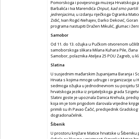
Pomorskoga i povijesnoga muzeja Hrvatskoga pri
Barbalića i Iva Marendića
Onput, kad smo partili 
jedrenjacima
, u izdanju riječkoga Ogranka Matice
Zidić, Ivan Rogić-Nehajev, Darko Deković, Goran C
programa nastupiti Dražen Mikulić, glumac i žen
Samobor
Od 11. do 13. ožujka u Pučkom otvorenom učiliš
samoborskoga slikara Milana Kuhara Pile, člana
Samobor, polaznika Ateljea 25 POU Zagreb, u kl
Slatina
U susjednim mađarskim županijama Baranja i So
Hrvata s kojima mnoge udruge i organizacije u H
sedmoga ožujka u jednodnevnom su posjetu Slati
hrvatskoga jezika iz prijateljskoga grada Szigetv
Slatini goste je upoznala Danica Krehula, preds
koja im je tom prigodom darovala vrijedne knjige
primili su ih Pavao Čačić, predsjednik Gradskog vi
dogradonačelnik.
Šibenik
U prostoru knjižare Matice hrvatske u Šibeniku p