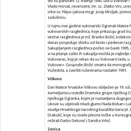
što su partizani 12. travnja 1945. ušli u Vukovar i
Vlado Horvat, recenzent, mr. sc. Zlatko Virc, ured
crkvi sv. Filipa i Jakova msgr. Josip Mrzljak, pom
zadušnicu.
U rujnu ove godine vukovarski Ogranak Matice hr
vukovarskih razglednica, koje prikazuju grad Vu
većine razglednica je inž. Branko Božić, kolekci
danas posjeduje zbirku od šesto i pedeset razgle
Sakupljanjem razglednica počeo se baviti 1995,
a na pitanje zašto ih sakuplja možda je najbolje
Vukovarac, koji je rekao da su Vukovarci tada, u 
Vukovar«. Gospodin Božić smatra da monografi
Vučedola, a završiti ruševinama nastalim 1991.
Viškovo
Dan Matice hrvatske Viškovo obilježen je 19. o
kamelijama
u izvedbi Dramske grupe riječkog Og
riječkoga Ogranka, kojim je nastavljena dugogod
Likove su utjelovili mladi glumci Nada Boban i L
studija Hrvatskoga narodnog kazališta Ivana pl. Z
Drakulić, koje su izvele plesne točke u koreogr
režirali Darko Deković i Sandra Vrkić.
Zenica