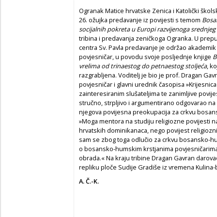
Ogranak Matice hrvatske Zenica i Katolički školsk
26. ožujka predavanje iz povijesti s temom
Bosan
socijalnih pokreta u Europi razvijenoga srednjeg 
tribina i predavanja zeničkoga Ogranka. U prep
centra Sv. Pavla predavanje je održao akademik 
povjesničar, u povodu svoje posljednje knjige
B
vrelima od trinaestog do petnaestog stoljeća
, k
razgrabljena. Voditelj je bio je prof. Dragan Gav
povjesničar i glavni urednik časopisa »Krijesnic
zainteresiranim slušateljima te zanimljive povi
stručno, strpljivo i argumentirano odgovarao na 
njegova povijesna preokupacija za crkvu bosan
»Moga mentora na studiju religiozne povijesti na
hrvatskih dominikanaca, nego povijest religiozn
sam se zbog toga odlučio za crkvu bosansko-hum
o bosansko-humskim krstjanima povjesničarima p
obrada.« Na kraju tribine Dragan Gavran darov
repliku ploče Sudije Gradiše iz vremena Kulina-
A. Č.-K.