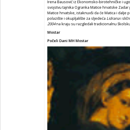
Irena Bausović iz Ekonomsko-birotehničke i ugost
svojstvu tajnika Ogranka Matice hrvatske Zadar 
Matice hrvatske, istaknuvši da će Matica i dalje p
polazište i okupljalište za sljedeća
Lidrana
i slič
2004
na kraju su razgledali tradicionalnu školsk
Mostar
Počeli Dani MH Mostar