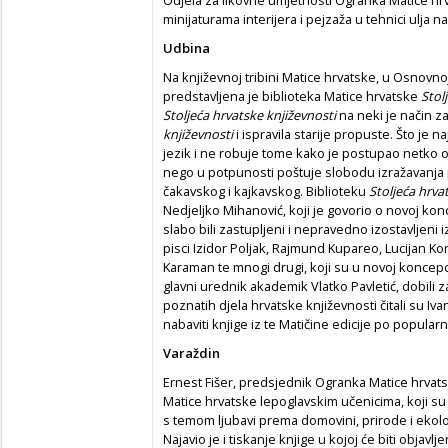
Odjela za likovne umjetnosti Ogranka Matice hrv
minijaturama interijera i pejzaža u tehnici ulja na
Udbina
Na književnoj tribini Matice hrvatske, u Osnovnoj
predstavljena je biblioteka Matice hrvatske
Stol
Stoljeća hrvatske književnosti
na neki je način z
književnosti
i ispravila starije propuste. Što je 
jezik i ne robuje tome kako je postupao netko o
nego u potpunosti poštuje slobodu izražavanja p
čakavskog i kajkavskog. Biblioteku
Stoljeća hrva
Nedjeljko Mihanović, koji je govorio o novoj konc
slabo bili zastupljeni i nepravedno izostavljeni 
pisci Izidor Poljak, Rajmund Kupareo, Lucijan Kor
Karaman te mnogi drugi, koji su u novoj koncepc
glavni urednik akademik Vlatko Pavletić, dobili 
poznatih djela hrvatske književnosti čitali su Ivan 
nabaviti knjige iz te Matičine edicije po popular
Varaždin
Ernest Fišer, predsjednik Ogranka Matice hrvatsk
Matice hrvatske lepoglavskim učenicima, koji su
s temom ljubavi prema domovini, prirode i ekolo
Najavio je i tiskanje knjige u kojoj će biti objavlje