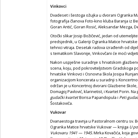
Vinkovci
Dvadeset i šestoga ožujka u dvorani Ogranka Mat
fotografija članova Foto-kino kluba Baranja iz Be
Goran Antić, Goran Rosić, Aleksandar Mezga, De
Otočki slikar Josip Božičević, jedan od utemeljite
predsjednik, u Galeriji Ogranka Matice hrvatske 
tehnici vitraja. Desetak radova izrađenih od dij
s tematikom Slavonije, Vinkovčani će moći vidjeti
Nakon uspješne suradnje s hrvatskom glazben
scena, koju, pod pokroviteljstvom Gradskoga po
hrvatske Vinkovci i Osnovna škola Josipa Runja
organizacijom koncerata u suradnji s Koncertno
održan je u Koncertnoj dvorani Glazbene škole, 
Domagoj Pavlović, klarinetist, i Kvartet Porin. Na
gudački kvartet
Borisa Papandopula i
Peti gudač
Šostakoviča.
Vukovar
Dvanaestoga travnja u Pastoralnom centru sv. Bo
Ogranka Matice hrvatske Vukovar — knjiga
U po
Vukovaru 1941 — 1945.
Mirka Kovačića, koja gov