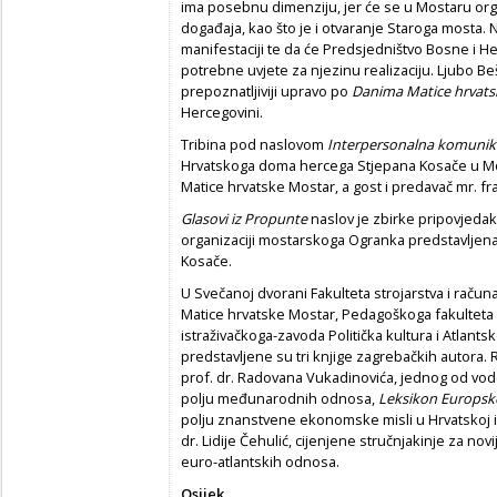
ima posebnu dimenziju, jer će se u Mostaru organ
događaja, kao što je i otvaranje Staroga mosta. 
manifestaciji te da će Predsjedništvo Bosne i Her
potrebne uvjete za njezinu realizaciju. Ljubo Be
prepoznatljiviji upravo po
Danima
Matice hrvats
Hercegovini.
Tribina pod naslovom
Interpersonalna komunika
Hrvatskoga doma hercega Stjepana Kosače u Mos
Matice hrvatske Mostar, a gost i predavač mr. fr
Glasovi iz Propunte
naslov je zbirke pripovjedak
organizaciji mostarskoga Ogranka predstavlje
Kosače.
U Svečanoj dvorani Fakulteta strojarstva i račun
Matice hrvatske Mostar, Pedagoškoga fakulteta 
istraživačkoga-zavoda Politička kultura i Atlants
predstavljene su tri knjige zagrebačkih autora. 
prof. dr. Radovana Vukadinovića, jednog od vode
polju međunarodnih odnosa,
Leksikon Europske
polju znanstvene ekonomske misli u Hrvatskoj i
dr. Lidije Čehulić, cijenjene stručnjakinje za novi
euro-atlantskih odnosa.
Osijek