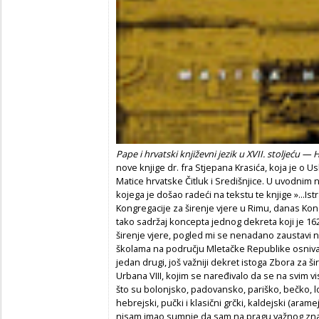
Pape i hrvatski književni jezik u XVII. stoljeću — 
nove knjige dr. fra Stjepana Krasića, koja je o 
Matice hrvatske Čitluk i Središnjice. U uvodni
kojega je došao radeći na tekstu te knjige »...I
Kongregacije za širenje vjere u Rimu, danas Kongr
tako sadržaj koncepta jednog dekreta koji je 16
širenje vjere, pogled mi se nenadano zaustavi 
školama na području Mletačke Republike osnivaj
jedan drugi, još važniji dekret istoga Zbora za ši
Urbana VIII, kojim se naređivalo da se na svim v
što su bolonjsko, padovansko, pariško, bečko, 
hebrejski, pučki i klasični grčki, kaldejski (aramej
nisam imao sumnje da sam na pragu važnog zna