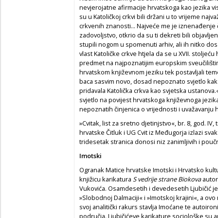
nevjerojatne afirmacije hrvatskoga kao jezika vis
su u Katoličkoj crkvi bili držani u to vrijeme najvaž
crkvenih znanosti... Najveće me je iznenađenje 
zadovoljstvo, otkrio da su ti dekreti bili objavlje
stupili nogom u spomenuti arhiv, ali ih nitko dosa
vlast Katoličke crkve htjela da se u XVII. stolje
predmet na najpoznatijim europskim sveučilišti
hrvatskom književnom jeziku tek postavljali teme
baca sasvim novo, dosad nepoznato svjetlo kako 
pridavala Katolička crkva kao svjetska ustanova.
svjetlo na povijest hrvatskoga književnoga jezika 
nepoznatih činjenica o vrijednosti i uvažavanju 
»Cvitak, list za sretno djetinjstvo«, br. 8, god. IV
hrvatske Čitluk i UG Cvit iz Međugorja izlazi sv
tridesetak stranica donosi niz zanimljivih i pouč
Imotski
Ogranak Matice hrvatske Imotski i Hrvatsko kultu
knjižicu karikatura
S vedrije strane Biokova
autor
Vukovića. Osamdesetih i devedesetih Ljubičić je 
»Slobodnoj Dalmaciji« i »Imotskoj krajini«, a ovo
svoj analitički rakurs stavlja Imoćane te autoironi
područja. Ljubičićeve karikature sociološke su a