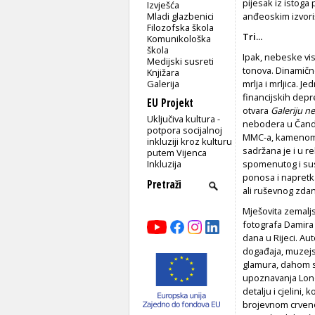
pijesak iz istoga 
Izvješća
Mladi glazbenici
anđeoskim izvor
Filozofska škola
Tri...
Komunikološka
škola
Ipak, nebeske vi
Medijski susreti
tonova. Dinamično
Knjižara
Galerija
mrlja i mrljica. 
financijskih depre
EU Projekt
otvara
Galeriju n
Uključiva kultura -
nebodera u Čande
potpora socijalnoj
MMC-a, kamenom 
inkluziji kroz kulturu
sadržana je i u r
putem Vijenca
Inkluzija
spomenutog i sus
ponosa i napretk
ali ruševnog zda
Mješovita zemalj
fotografa Damira 
dana u Rijeci. A
događaja, muzejsk
glamura, dahom s
upoznavanja Lon
detalju i cjelini
brojevnom crveno