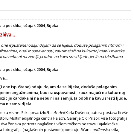
 u pet slika, ožujak 2004, Rijeka
zbiva...
i one ispuštene) odaju dojam da se Rijeka, doduše polaganim ritmom i
žmanima, budi iz uspavanosti, zauzimajući na kulturnoj mapi Hrvatske
i na nebu ni na zemlji. Ja odoh na kavu sresti ljude, jer ih na izložbama
 u pet slika, ožujak 2004, Rijeka
va...
 (i one ispuštene) odaju dojam da se Rijeka, doduše polaganim
jenim angažmanima, budi iz uspavanosti, zauzimajući na kulturnoj
ziciju čardaka ni na nebu ni na zemlji. Ja odoh na kavu sresti ljude,
ama nisam vidjela
o u visine. Slika prva: izložba
Anđeli
Karla Došena, autora postava Kreše
toru Multimedijalnoga centra Palach, Galerije OK. Prizor: više fotografija
i dva ženska portreta naglašena višom točkom postava. Dijalektičke
a fotografija (naglašenih postavom) pomiruju žičana
anđeoska
krila,