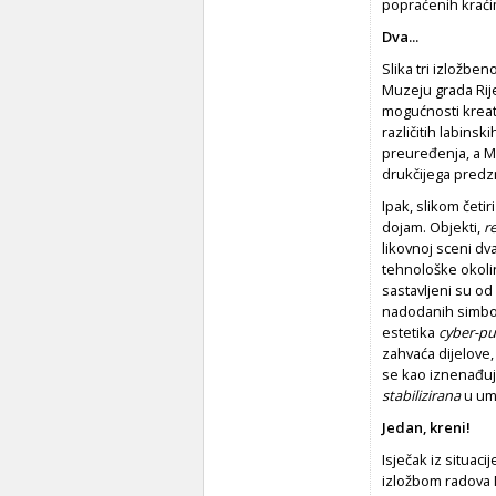
popraćenih kraći
Dva...
Slika tri izložbe
Muzeju grada Rij
mogućnosti kreat
različitih labins
preuređenja, a M
drukčijega predz
Ipak, slikom čet
dojam. Objekti,
r
likovnoj sceni dv
tehnološke okolin
sastavljeni su od 
nadodanih simbolič
estetika
cyber-p
zahvaća dijelove,
se kao iznenađuj
stabilizirana
u umj
Jedan, kreni!
Isječak iz situac
izložbom radova N