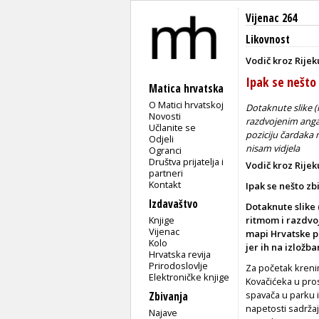
Vijenac 264
Likovnost
Vodič kroz Rijeku
Ipak se nešto 
Matica hrvatska
O Matici hrvatskoj
Dotaknute slike (
Novosti
razdvojenim anga
Učlanite se
poziciju čardaka n
Odjeli
nisam vidjela
Ogranci
Društva prijatelja i
Vodič kroz Rijeku
partneri
Kontakt
Ipak se nešto zbi
Izdavaštvo
Dotaknute slike
Knjige
ritmom i razdvo
Vijenac
mapi Hrvatske po
Kolo
jer ih na izložb
Hrvatska revija
Prirodoslovlje
Za početak krenim
Elektroničke knjige
Kovačićeka u pros
spavača u parku 
Zbivanja
napetosti sadržaj
Najave