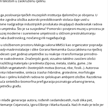
m tekstom u zaokruženu cjelinu.
noga
poslovanja
riječkih muzejskih institucija djelomično je obojena. U
eke zgodna izložba autorski preoblikovanih stolaca daje uvid u
ivne nadgradnje industrijskih produkata okupljajući dvadesetak radova
kih umjetnika. Što je sa susjedima? Pomorski i povijesni muzej u procesu je
uzej moderne i suvremene umjetnosti u sličnom prestrukturiranju
naka (kadrovskog, novčanog i/ili nagađajućeg).
iri u izložbenom prostoru Maloga salona MMSU kao organizator popravlja
eady-made
instalacije i slike Gorana Nemarnika Gusa (aktivna na riječkoj
adeset i pet godina) umjetničke su reakcije i transformacije prirodno-
e svakodnevice. Značenjski gusti, vizualno-taktilno zasićeni izlošci
različitog materijala i predmeta (čipova, metala, stakla, gume...) te
kih vegetativnih i životinjskih motiva (bonsai, ribe, fosili...). Autorova
unka
i kibernetike, sinteza
trasha
i hibridne, groteskne, morfologije
 kao i cjelinu kolažnih radova te cjelokupan ambijent izložbe. Razotkriva
uća sintetičko-biomorfna prefiguracija poznatoga urbanog terena,
etničku građu.
ije mlađe generacije autora, rođenih sedamdesetih, nudi slika pet,
emanje Cvijanovića, Igora Eškinje i Marka Kuvača. Naći ih malo je teže jer