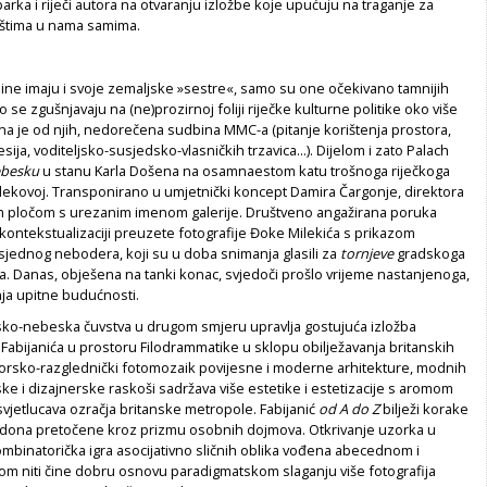
parka i riječi autora na otvaranju izložbe koje upućuju na traganje za
ištima u nama samima.
sine imaju i svoje zemaljske »sestre«, samo su one očekivano tamnijih
 se zgušnjavaju na (ne)prozirnoj foliji riječke kulturne politike oko više
Jedna je od njih, nedorečena sudbina MMC-a (pitanje korištenja prostora,
sija, voditeljsko-susjedsko-vlasničkih trzavica...). Dijelom i zato Palach
ebesku
u stanu Karla Došena na osamnaestom katu trošnoga riječkoga
kovoj. Transponirano u umjetnički koncept Damira Čargonje, direktora
pločom s urezanim imenom galerije. Društveno angažirana poruka
ekontekstualizaciji preuzete fotografije Đoke Milekića s prikazom
jednog nebodera, koji su u doba snimanja glasili za
tornjeve
gradskoga
a. Danas, obješena na tanki konac, svjedoči prošlo vrijeme nastanjenoga,
nja upitne budućnosti.
sko-nebeska čuvstva u drugom smjeru upravlja gostujuća izložba
Fabijanića u prostoru Filodrammatike u sklopu obilježavanja britanskih
utorsko-razglednički fotomozaik povijesne i moderne arhitekture, modnih
e i dizajnerske raskoši sadržava više estetike i estetizacije s aromom
vjetlucava ozračja britanske metropole. Fabijanić
od A do Z
bilježi korake
dona pretočene kroz prizmu osobnih dojmova. Otkrivanje uzorka u
, kombinatorička igra asocijativno sličnih oblika vođena abecednom i
m niti čine dobru osnovu paradigmatskom slaganju više fotografija