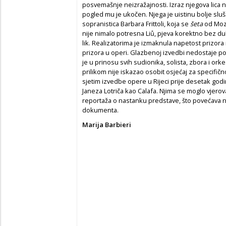
posvemašnje neizražajnosti. Izraz njegova lica n
pogled mu je ukočen. Njega je uistinu bolje sluša
sopranistica Barbara Frittoli, koja se
šeta
od Moza
nije nimalo potresna Liů, pjeva korektno bez d
lik. Realizatorima je izmaknula napetost prizora 
prizora u operi. Glazbenoj izvedbi nedostaje pol
je u prinosu svih sudionika, solista, zbora i ork
prilikom nije iskazao osobit osjećaj za specifič
sjetim izvedbe opere u Rijeci prije desetak godin
Janeza Lotriča kao Calafa. Njima se moglo vjero
reportaža o nastanku predstave, što povećava nj
dokumenta.
Marija Barbieri