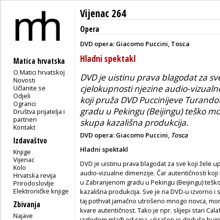
Vijenac 264
Opera
DVD opera: Giacomo Puccini, Tosca
Hladni spektakl
Matica hrvatska
O Matici hrvatskoj
DVD je uistinu prava blagodat za sv
Novosti
cjelokupnosti njezine audio-vizualn
Učlanite se
Odjeli
koji pruža DVD Puccinijeve Turand
Ogranci
gradu u Pekingu (Beijingu) teško mož
Društva prijatelja i
partneri
skupa kazališna produkcija.
Kontakt
DVD opera: Giacomo Puccini,
Tosca
Izdavaštvo
Hladni spektakl
Knjige
Vijenac
DVD je uistinu prava blagodat za sve koji žele 
Kolo
audio-vizualne dimenzije. Čar autentičnosti koj
Hrvatska revija
u Zabranjenom gradu u Pekingu (Beijingu) teško 
Prirodoslovlje
Elektroničke knjige
kazališna produkcija. Sve je na DVD-u izvorno i s
taj pothvat jamačno utrošeno mnogo novca, moral
Zbivanja
kvare autentičnost. Tako je npr. slijepi stari Ca
Najave
izgledom mlađi od sina, ukrašen je doduše bujno