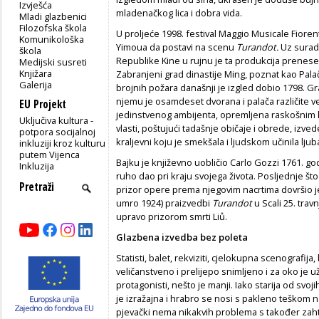
Izvješća
mladenačkog lica i dobra vida.
Mladi glazbenici
Filozofska škola
U proljeće 1998. festival Maggio Musicale Fiore
Komunikološka
Yimoua da postavi na scenu
Turandot.
Uz suradn
škola
Republike Kine u rujnu je ta produkcija prenesen
Medijski susreti
Knjižara
Zabranjeni grad dinastije Ming, poznat kao Pal
Galerija
brojnih požara današnji je izgled dobio 1798. Gr
njemu je osamdeset dvorana i palača različite v
EU Projekt
jedinstvenog ambijenta, opremljena raskošnim 
Uključiva kultura -
vlasti, poštujući tadašnje običaje i obrede, izved
potpora socijalnoj
kraljevni koju je smekšala i ljudskom učinila ljub
inkluziji kroz kulturu
putem Vijenca
Bajku je književno uobličio Carlo Gozzi 1761. go
Inkluzija
ruho dao pri kraju svojega života. Posljednje što 
prizor opere prema njegovim nacrtima dovršio je
umro 1924) praizvedbi
Turandot
u Scali 25. trav
upravo prizorom smrti Liů.
Glazbena izvedba bez poleta
Statisti, balet, rekviziti, cjelokupna scenografij
veličanstveno i prelijepo snimljeno i za oko je
protagonisti, nešto je manji. Iako starija od svo
je izražajna i hrabro se nosi s pakleno teškom
pjevački nema nikakvih problema s također zaht