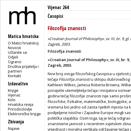
Vijenac 264
Časopisi
Filozofija znanosti
Matica hrvatska
»Croatian Journal of Philosophy«, sv. III, br. 9, gl
O Matici hrvatskoj
Zagreb, 2003.
Novosti
Filozofija znanosti
Učlanite se
Odjeli
»Croatian Journal of Philosophy«, sv. III, br. 9,
Ogranci
Zagreb, 2003.
Društva prijatelja i
partneri
Novi broj ovoga filozofskog časopisa u cijelosti 
Kontakt
tečaja
Filozofija znanosti
u sklopu dubrovačkog I
Izdavaštvo
Kathleen Wilkes, Jamesa Roberta Browna, Willi
Knjige
ponajviše utemeljitelja tečaja i inicijatora osniv
Vijenac
godina tečaj filozofije znanosti nije samo proš
Kolo
filozofske, fizikalne, matematičke, biologijske, 
Hrvatska revija
vremena bio jedno od zaista rijetkih mjesta na 
Prirodoslovlje
podijeljene Istočne i Zapadne Europe mogli sastaj
Elektroničke knjige
politička stajališta. Osim toga, taj je tečaj odi
Zbivanja
znanstvene javnosti s recentnim svjetskim zbiva
Najave
vrijednost i moralna vertikala održavanje tečaja