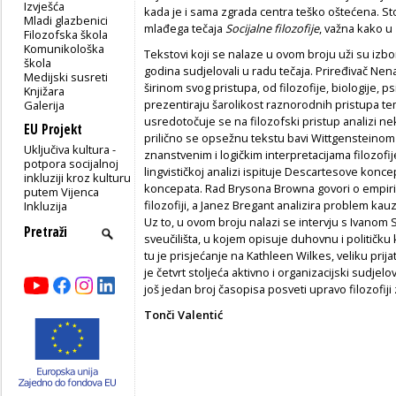
Izvješća
kada je i sama zgrada centra teško oštećena. Stog
Mladi glazbenici
mlađega tečaja
Socijalne filozofije
, važna kako u
Filozofska škola
Komunikološka
Tekstovi koji se nalaze u ovom broju uži su izbo
škola
godina sudjelovali u radu tečaja. Priređivač Nena
Medijski susreti
širinom svog pristupa, od filozofije, biologije, psi
Knjižara
prezentiraju šarolikost raznorodnih pristupa te
Galerija
usredotočuje se na filozofski pristup analizi n
EU Projekt
prilično se opsežnu tekstu bavi Wittgensteino
Uključiva kultura -
znanstvenim i logičkim interpretacijama filozofi
potpora socijalnoj
lingvističkoj analizi ispituje Descartesove konc
inkluziji kroz kulturu
koncepata. Rad Brysona Browna govori o empiri
putem Vijenca
filozofiji, a Janez Bregant analizira problem ka
Inkluzija
Uz to, u ovom broju nalazi se intervju s Ivan
sveučilišta, u kojem opisuje duhovnu i političku 
tu je prisjećanje na Kathleen Wilkes, veliku prij
je četvrt stoljeća aktivno i organizacijski sudjel
još jedan broj časopisa posveti upravo filozofiji
Tonči Valentić