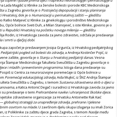
ja topline i ljubavi prema djeci i napretku neonatologije i perinatologije u
na Lada Magdić iz Klinike za ženske bolesti i porode KBC Medicinskoga
išta u Zagrebu govorila je o
Postojećoj depopulaciji i stanju planiranja
ci Hrvatskoj,
dok je o
Humanizaciji u perinatalnoj zaštiti — gledištu
o Ratko Matijević iz Klinike za ginekologiju i porodništvo Medicinskoga
u, Opće bolnice Sveti Duh, a Milan Stanojević, s iste Klinike, govorio je o
iti u Republici Hrvatskoj na početku novoga milenija — gledištu
ija Rodin, iz Hrvatskoga zavoda za javno zdravstvo, održala je predavanje
 i smrti u dječjoj dobi
.
kupa započet je predavanjem Josipa Grgurića, iz Hrvatskog pedijatrijskog
m
Pedijatrijski pogled od bolesti do zdravlja
, a Andreja Kostinčer Pojić, iz
ene zaštite, govorila je o
Stanju u hrvatskoj pedijatriji danas
. Vesna
rija Štampar Medicinskoga fakulteta Sveučilišta u Zagrebu govorila je o
djece i mladih i preventivnim programima.
Istoga dana predavanje su
v Pospiš iz Centra za neurorazvojne poremećaje iz Opće bolnice u
mom
Poremećaji edukacijskog zdravlja
, Aida Mujkić, iz ŠNZ Andrija Štampar
ulteta Sveučilišta u Zagrebu, s temom
Sustavna zdravstvena skrb o djeci u
tanovama,
a Katica Antonić Degač i suradnici iz Hrvatskoga zavoda za javno
li su predavanje o temi
Prehrambene navike i uhranjenost školske djece.
Svjetske zdravstvene organizacije za Hrvatsku Antoinette Rak Kaić
— globalnoj strategiji za unapređenje zdravlja, prehrane i tjelesne
sebnim osvrtom na mlade.
U završnom djelu skupa izlaganja su imali Zorica
, iz Poliklinike za zaštitu djece grada Zagreba, s temom
Nasilje među
kolega Zoran Vidak govorio je o
Problemima nasilja nad djecom —