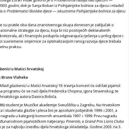
003. godini
, dok je Sanja Boban iz Psihijatrijske bolnice za djecu i mladež
la o
Problematici školske djece — iskustvima Psihijatrijske bolnice za djecu
e su pratile oba dana znanstvenoga skupa donesen je zaključak o
acionalne strategije za djecu, koja bi niz postojećih deklarativnih
tizirala, ali i financijski poduprla odgovarajuća rješenja u prilog djece i
 bi suvremene smjernice za optimalizacijom ranog razvoja djece trebala
retnu praksu.
benici
u Matici hrvatskoj
a Brune Vlaheka
Mladi glazbenici u Matici hrvatskoj
19. travnja koncert će održati pijanist
a programu će se naći djela Fredericka Chopina, Igora Stravinskog, te
 hrvatskoga autora Davora Bobića.
86) student je Muzičke akademije Sveučilišta u Zagrebu. Na Hrvatskom
a i studenata glazbe i plesa bio je apsolutni pobjednik 1999. i 2001, a
ih nagrada u kategoriji komornih ansambala 1997. i 1999. Prvu nagradu
Međunarodnom pijanističkom natjecanju
Pinerolo,
a
Grand Prix Lions Cluba
 je za najbolju izvedbu djela hrvatskoga skladatelja. Godine 2003. na 3.