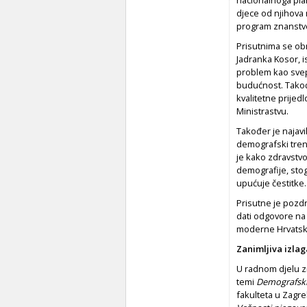
djece od njihova 
program znanstv
Prisutnima se obra
Jadranka Kosor, i
problem kao svepr
budućnost. Takođ
kvalitetne prijedl
Ministrastvu.
Također je najavi
demografski trend
je kako zdravstvo
demografije, stog
upućuje čestitke.
Prisutne je pozdr
dati odgovore na 
moderne Hrvatske
Zanimljiva izla
U radnom djelu z
temi
Demografski 
fakulteta u Zagre