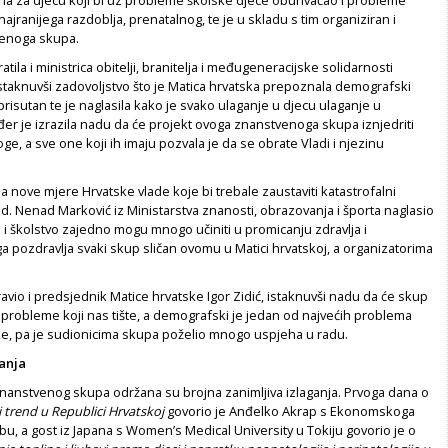
najranijega razdoblja, prenatalnog, te je u skladu s tim organiziran i
enoga skupa.
tila i ministrica obitelji, branitelja i međugeneracijske solidarnosti
staknuvši zadovoljstvo što je Matica hrvatska prepoznala demografski
isutan te je naglasila kako je svako ulaganje u djecu ulaganje u
er je izrazila nadu da će projekt ovoga znanstvenoga skupa iznjedriti
oge, a sve one koji ih imaju pozvala je da se obrate Vladi i njezinu
la nove mjere Hrvatske vlade koje bi trebale zaustaviti katastrofalni
. Nenad Marković iz Ministarstva znanosti, obrazovanja i športa naglasio
 i školstvo zajedno mogu mnogo učiniti u promicanju zdravlja i
a pozdravlja svaki skup sličan ovomu u Matici hrvatskoj, a organizatorima
avio i predsjednik Matice hrvatske Igor Zidić, istaknuvši nadu da će skup
probleme koji nas tište, a demografski je jedan od najvećih problema
, pa je sudionicima skupa poželio mnogo uspjeha u radu.
ganja
nanstvenog skupa održana su brojna zanimljiva izlaganja. Prvoga dana o
trend u Republici Hrvatskoj
govorio je Anđelko Akrap s Ekonomskoga
bu, a gost iz Japana s Women’s Medical University u Tokiju govorio je o