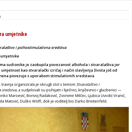
a
ra umjetnike
ralaštvo i psihostimulativna sredstva
 umjetnike
ma sudionike je zaokupila povezanost alkohola i stvaralaštva jer
umjetnost kao stvaralački izričaj i način slavljenja života još od
mena povezuje s uporabom stimulativnih sredstava
. travnja organizirala je okrugli stol s temom
Stvaralaštvo i
a sredstva
, a sudjelovali su psihijatri i liječnici, književnici i glazbenici —
Tonko Maroević, Borivoj Radaković, Zvonimir Milčec, Ljubica Uvodić-Vranić,
a Matović, Duško Wölfl, dok je voditelj bio Darko Breitenfeld.