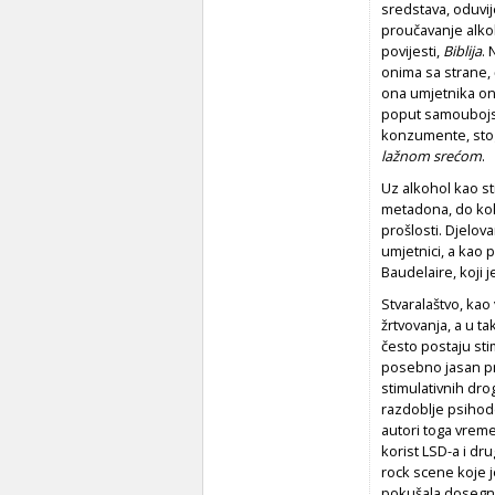
sredstava, oduvije
proučavanje alko
povijesti,
Biblija
. 
onima sa strane, 
ona umjetnika one
poput samoubojstv
konzumente, sto
lažnom srećom
.
Uz alkohol kao sti
metadona, do koka
prošlosti. Djelov
umjetnici, a kao 
Baudelaire, koji j
Stvaralaštvo, kao
žrtvovanja, a u ta
često postaju sti
posebno jasan pri
stimulativnih dro
razdoblje psihod
autori toga vreme
korist LSD-a i dr
rock scene koje j
pokušala dosegnut