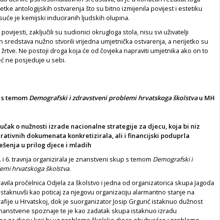
tke antologijskih ostvarenja što su bitno izmijenila povijest i estetiku
isuće je kemijski induciranih ljudskih olupina.
povijesti, zaključili su sudionici okrugloga stola, nisu svi uživatelji
h sredstava nužno stvorili vrijedna umjetnička ostvarenja, a nerijetko su
ve žrtve. Ne postoji droga koja će od čovjeka napraviti umjetnika ako on to
već ne posjeduje u sebi.
p s temom
Demografski i zdravstveni problemi hrvatskoga školstva
u MH
učak o nužnosti izrade nacionalne strategije za djecu, koja bi niz
rativnih dokumenata konkretizirala, ali i financijski poduprla
šenja u prilog djece i mladih
. i 6. travnja organizirala je znanstveni skup s temom
Demografski i
lemi hrvatskoga školstva
.
avila pročelnica Odjela za školstvo i jedna od organizatorica skupa Jagoda
, istaknuvši kao poticaj za njegovu organizaciju alarmantno stanje na
fije u Hrvatskoj, dok je suorganizator Josip Grgurić istaknuo dužnost
znanstvene spoznaje te je kao zadatak skupa istaknuo izradu
na za djecu koji bi uz probleme školske djece obuhvaćao i probleme