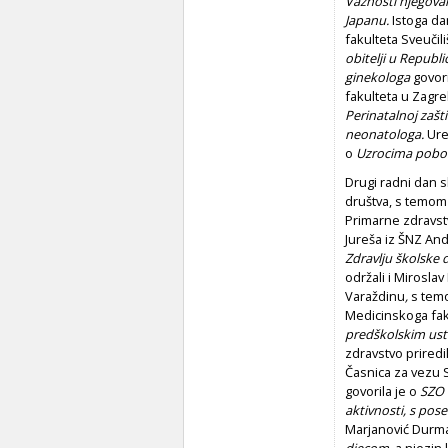
Važnosti njegovan
Japanu.
Istoga da
fakulteta Sveučil
obitelji u Republi
ginekologa
govori
fakulteta u Zagreb
Perinatalnoj zašt
neonatologa.
Urel
o
Uzrocima pobola
Drugi radni dan s
društva, s temo
Primarne zdravstv
Jureša iz ŠNZ And
Zdravlju školske 
održali i Mirosla
Varaždinu
,
s te
Medicinskoga fak
predškolskim us
zdravstvo priredi
Časnica za vezu 
govorila je o
SZO 
aktivnosti, s po
Marjanović Durman
djecom,
a njezin 