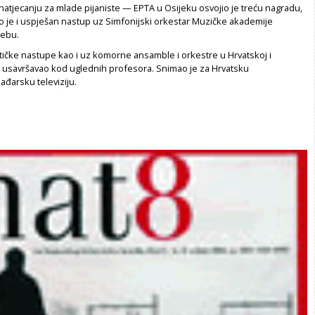
jecanju za mlade pijaniste — EPTA u Osijeku osvojio je treću nagradu,
ao je i uspješan nastup uz Simfonijski orkestar Muzičke akademije
rebu.
tičke nastupe kao i uz komorne ansamble i orkestre u Hrvatskoj i
 usavršavao kod uglednih profesora. Snimao je za Hrvatsku
Mađarsku televiziju.