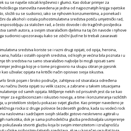
k su se najviše isticali književnici i glumci. Kao dobar primjer za
hološkoga stanovišta navedena je jedna od najpoznatijih knjiga svjetske
No, složili su se sudionici, iako se njihovim konzumentima, a ponekad i
čini da alkohol i ostala psihostimulativna sredstva potiču umjetnički rad,
sposobljuju za staložen rad, a često dovode i do tragičnih posljedica
a samih autora, a svojim stvaralačkim djelima na taj čin navode i njihove
ga sudionici upozoravaju kako se
obični ljudi
ne bi trebali zavaravati
mulativna sredstva koriste se i razni drugi opijati, od opija, heroina,
ina, hašiša i ostalih opojnih sredstva, od kojih je većina bila poznata i u
anje tih sredstva na samo stvaralaštvo najbolje bi mogli opisati sami
primjer jednoga koji je o tome progovorio na skupu citiran je pjesnik
e kao uživalac opijata na kritički način opisivao svoja iskustva.
 vrlo širok pojam i široko područje, zahtijeva od stvaralaca određena
kvu načinu života opijati su velik izazov, a zabrane u takvim situacijama
mulativnije od samih opijata. Mišljenje nekih od prisutnih jest da se kao
mjer za egzibicionizam i iskustvo novoga, a time i konzumiranja različitih
ga, u proteklom stoljeću pokazao svijet glazbe. Kao primjer navedeno je
eličnoga rocka iz druge polovice šezdesetih godina, kada su vodeći rock
na naslovima i sadržajem svojih skladbi gotovo neskriveno agitirali u
ugih narkotika, dok je sama psihodelična glazba predstvaljala usmjerenje
e pokušavala stvoriti glazbu koja bi svojim intenzitetom i izražajnošću
i učinke psihostimulativnih sredstava, ali je u konačan rezultat toga