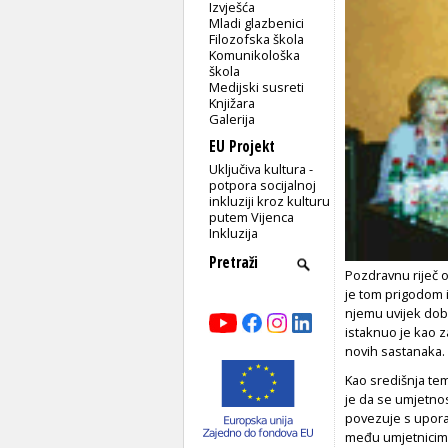
Izvješća
Mladi glazbenici
Filozofska škola
Komunikološka
škola
Medijski susreti
Knjižara
Galerija
EU Projekt
Uključiva kultura -
potpora socijalnoj
inkluziji kroz kulturu
putem Vijenca
Inkluzija
Pozdravnu riječ o
je tom prigodom i
njemu uvijek dobr
istaknuo je kao z
novih sastanaka.
Kao središnja tem
je da se umjetnost
povezuje s uporab
među umjetnicima