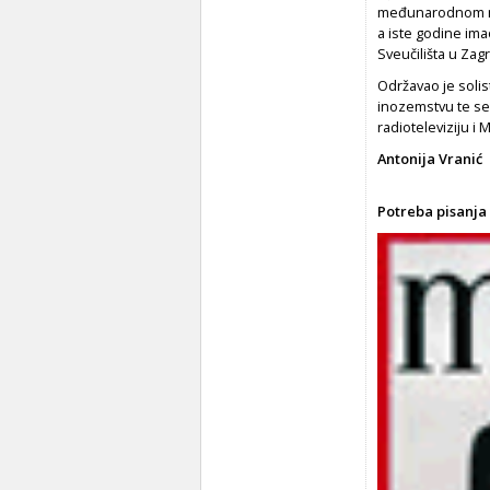
međunarodnom nat
a iste godine im
Sveučilišta u Zag
Održavao je solis
inozemstvu te se
radioteleviziju i 
Antonija Vranić
Potreba pisanja