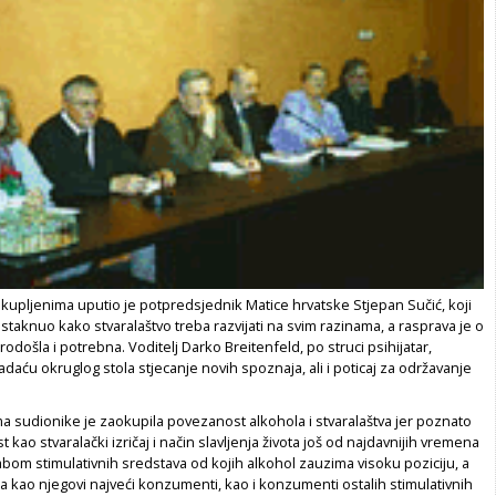
kupljenima uputio je potpredsjednik Matice hrvatske Stjepan Sučić, koji
staknuo kako stvaralaštvo treba razvijati na svim razinama, a rasprava je o
odošla i potrebna. Voditelj Darko Breitenfeld, po struci psihijatar,
adaću okruglog stola stjecanje novih spoznaja, ali i poticaj za održavanje
a sudionike je zaokupila povezanost alkohola i stvaralaštva jer poznato
 kao stvaralački izričaj i način slavljenja života još od najdavnijih vremena
om stimulativnih sredstava od kojih alkohol zauzima visoku poziciju, a
 kao njegovi najveći konzumenti, kao i konzumenti ostalih stimulativnih