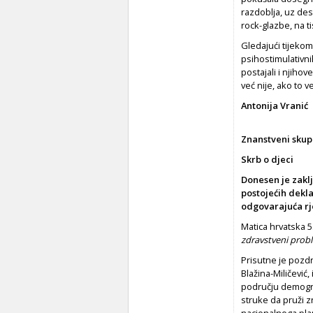
razdoblja, uz dese
rock-glazbe, na t
Gledajući tijekom 
psihostimulativni
postajali i njiho
već nije, ako to 
Antonija Vranić
Znanstveni sku
Skrb o djeci
Donesen je zaklj
postojećih dekla
odgovarajuća rje
Matica hrvatska 5
zdravstveni prob
Prisutne je pozdr
Blažina-Miličević
području demogra
struke da pruži 
nacionalnoga pla