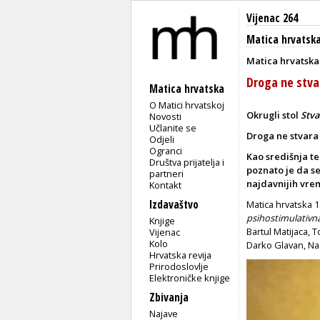
Vijenac 264
Matica hrvatsk
Matica hrvatska
Droga ne stva
Matica hrvatska
O Matici hrvatskoj
Okrugli stol
Stva
Novosti
Učlanite se
Droga ne stvara
Odjeli
Ogranci
Kao središnja te
Društva prijatelja i
poznato je da se 
partneri
najdavnijih vre
Kontakt
Izdavaštvo
Matica hrvatska 1
psihostimulativn
Knjige
Bartul Matijaca, 
Vijenac
Kolo
Darko Glavan, Nad
Hrvatska revija
Prirodoslovlje
Elektroničke knjige
Zbivanja
Najave