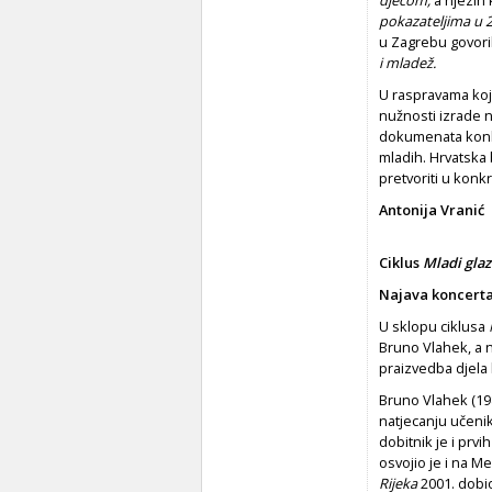
pokazateljima u 2
u Zagrebu govori
i mladež.
U raspravama koj
nužnosti izrade n
dokumenata konkre
mladih. Hrvatska
pretvoriti u konk
Antonija Vranić
Ciklus
Mladi glaz
Najava koncert
U sklopu ciklusa
Bruno Vlahek, a n
praizvedba djela
Bruno Vlahek (19
natjecanju učenik
dobitnik je i prv
osvojio je i na 
Rijeka
2001. dobio