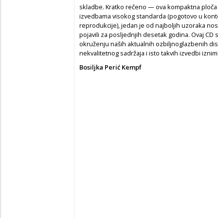
skladbe. Kratko rečeno — ova kompaktna ploča
izvedbama visokog standarda (pogotovo u kont
reprodukcije), jedan je od najboljih uzoraka nos
pojavili za posljednjih desetak godina. Ovaj CD s
okruženju naših aktualnih ozbiljnoglazbenih di
nekvalitetnog sadržaja i isto takvih izvedbi izni
Bosiljka Perić Kempf