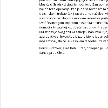
Mesića u Gradskoj vjećnici i učinio. U Zagreb 
nakon teže operacije, kad je na nagovor svoga 
u Lisinskom trebao čak i zasvirati, no nažalost vi
vlastoručno nacrtanim simbolima avionske pošte
Svačićevim trgom, mjestom nastanka nekih neka
domovini Hrvatskoj, uz obećanja ponovnih susret
Buraz nas je ovog ožujka zauvijek napustio. Njeg
zagrebačkog i hrvatskog jazza, a bio je jedan od 
inozemstvu, što će i u kasnijem razdoblju za ve
Boris Burazović, alias Bob Buraz, pokopan je u o
Santiagu de Chile.