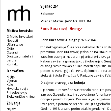
Vijenac 264
Kolumne
Mladen Mazur: JAZZ AD LIBITUM
Boris Burazović–Heingz
Matica hrvatska
O Matici hrvatskoj
Boris Burazović–Heingz
(1922–2004)
Novosti
Učlanite se
Iz dalekog nam je Čilea prije nekoliko dana stig
Odjeli
preminuo Boris Burazović, jedno od najistaknutij
Ogranci
Društva prijatelja i
zapažen bubnjar, nadareni pijanist i prije svega
partneri
Nakon završena gimnazijskog školovanja u Senju i
Kontakt
će zbog ratnih zbivanja 1942. morati napustiti. Rat
Izdavaštvo
potom i u Pariz, gdje će 1949. diplomirati, a na 
stekavši i titulu
Emeritus
. U Parizu je završio i Vi
Knjige
Vijenac
Dizajner pravog jazz-bubnja
Kolo
Hrvatska revija
S jazzom Burazović se susreo vrlo rano, i to po
Prirodoslovlje
zagrebačkog pijanista i njegove žene Amerikank
Elektroničke knjige
donijela prve bubnjeve. Prvi mu je
jači
angažman 
Zbivanja
Swingers, a potom će prijeći u drugi zagrebački
Godine 1938. ulazi u podmladak legendarnih De
Najave