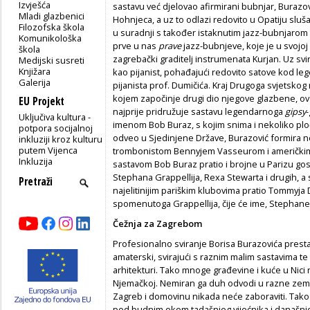
Izvješća
sastavu već djelovao afirmirani bubnjar, Buraz
Mladi glazbenici
Hohnjeca, a uz to odlazi redovito u Opatiju sluša
Filozofska škola
u suradnji s također istaknutim jazz-bubnjaro
Komunikološka
prve u nas
prave
jazz-bubnjeve, koje je u svojoj 
škola
zagrebački graditelj instrumenata Kurjan. Uz sv
Medijski susreti
Knjižara
kao pijanist, pohađajući redovito satove kod 
Galerija
pijanista prof. Dumičića. Kraj Drugoga svjetskog
kojem započinje drugi dio njegove glazbene, ova
EU Projekt
najprije pridružuje sastavu legendarnoga
gipsy
Uključiva kultura -
imenom Bob Buraz, s kojim snima i nekoliko plo
potpora socijalnoj
odveo u Sjedinjene Države, Burazović formira ne
inkluziji kroz kulturu
putem Vijenca
trombonistom Bennyjem Vasseurom i američkim 
Inkluzija
sastavom Bob Buraz pratio i brojne u Parizu gos
Stephana Grappellija, Rexa Stewarta i drugih, a
najelitinijim pariškim klubovima pratio Tommyja
spomenutoga Grappellija, čije će ime, Stephane
Čežnja za Zagrebom
Profesionalno sviranje Borisa Burazovića presta
amaterski, svirajući s raznim malim sastavima t
arhitekturi. Tako mnoge građevine i kuće u Nici 
Njemačkoj. Nemiran ga duh odvodi u razne zemlj
Zagreb i domovinu nikada neće zaboraviti. Tako s
pod budnim okom tadašnjeg vijećnika i današnj