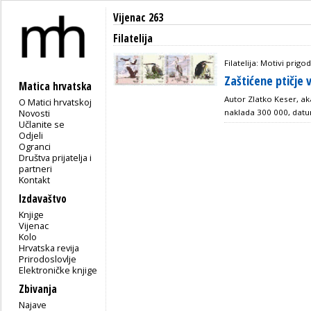
Vijenac 263
Filatelija
Filatelija: Motivi prig
Zaštićene ptičje 
Matica hrvatska
Autor Zlatko Keser, ak
O Matici hrvatskoj
Novosti
naklada 300 000, datu
Učlanite se
Odjeli
Ogranci
Društva prijatelja i
partneri
Kontakt
Izdavaštvo
Knjige
Vijenac
Kolo
Hrvatska revija
Prirodoslovlje
Elektroničke knjige
Zbivanja
Najave