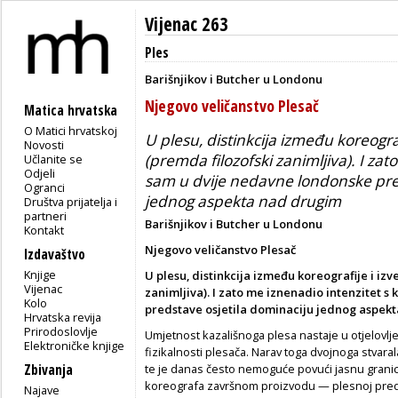
Vijenac 263
Ples
Barišnjikov i Butcher u Londonu
Njegovo veličanstvo Plesač
Matica hrvatska
O Matici hrvatskoj
U plesu, distinkcija između koreogra
Novosti
(premda filozofski zanimljiva). I zat
Učlanite se
Odjeli
sam u dvije nedavne londonske pred
Ogranci
jednog aspekta nad drugim
Društva prijatelja i
partneri
Barišnjikov i Butcher u Londonu
Kontakt
Njegovo veličanstvo Plesač
Izdavaštvo
Knjige
U plesu, distinkcija između koreografije i iz
Vijenac
zanimljiva). I zato me iznenadio intenzitet 
Kolo
predstave osjetila dominaciju jednog aspek
Hrvatska revija
Prirodoslovlje
Umjetnost kazališnoga plesa nastaje u otjelovlje
Elektroničke knjige
fizikalnosti plesača. Narav toga dvojnoga stvaral
Zbivanja
te je danas često nemoguće povući jasnu granic
koreografa završnom proizvodu — plesnoj pred
Najave