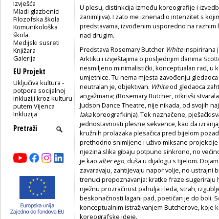
Izvješća
U plesu, distinkcija između koreografije i izve
Mladi glazbenici
zanimljiva). I zato me iznenadio intenzitet s 
Filozofska škola
predstavama, izvođenim usporedno na raznim lo
Komunikološka
škola
nad drugim.
Medijski susreti
Predstava Rosemary Butcher
White
inspirirana 
Knjižara
Galerija
Arktiku i izvještajima o posljednjim danima Scott
nesmiljeno minimalistički, konceptualan rad, u
EU Projekt
umjetnice. Tu nema mjesta zavođenju gledaoca 
Uključiva kultura -
neutralan je, objektivan.
White
od gledaoca zah
potpora socijalnoj
angažmana; (Rosemary Butcher, otkrivši stvaral
inkluziji kroz kulturu
Judson Dance Theatre, nije nikada, od svojih naj
putem Vijenca
Inkluzija
laka
koreografkinja). Tek naznačene, pješački
jednostavnosti plesne sekvence, kao da izranja
kružnih prolazaka plesačica pred bijelom pozadi
prethodno snimljene i uživo miksane projekcije 
njezina slika gibaju potpuno sinkrono, no veći
je kao
alter ego
, duša u dijalogu s tijelom. Dojam 
zavaravaju, zahtijevaju napor volje, no ustrajni b
trenuci prepoznavanja: kratke fraze sugeriraju 
nježnu prozračnost pahulja i leda, strah, izgubl
beskonačnosti lagani pad, poetičan je do boli. Se
konceptualnim istraživanjem Butcherove, koje kr
koreografske ideje.