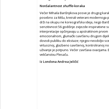
Nonšalantnost
shuffle
-koraka
Večer Mihaila Barišnjikova posve je drugog karak
posebno za Mišu, kreirali veterani modernoga pl
drži na okupu ne koreografska ideja, nego Barišn
senzitivnost 56-godišnje zvijezde inspirativne su
interpretacije opčinjavaju u apstraktnom prvom
emocionalnom, glumački savršenu drugom dijelu.
dovodi publiku do ekstaze; njegov neodoljiv sce
virtuoznoj, glazbeno savršenoj, kontroliranoj n
uživanje je potpuno. Večer završava ovacijama. 
veličanstvu Plesaču.
Iz Londona Andrea Jeličić