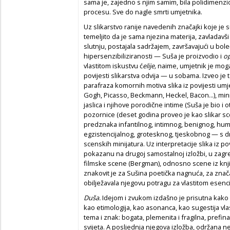
sama je, zajedno s njim samim, bila polidimenzi
procesu. Sve do nagle smrti umjetnika.
Uz slikarstvo ranije navedenih značajki koje je s
temeljito da je sama njezina materija, zavladavš
slutnju, postajala sadržajem, završavajući u boleć
hipersenzibiliziranosti — Suša je proizvodio i
op
vlastitom iskustvu ć
elije,
naime, umjetnik je mogao
povijesti slikarstva odvija — u sobama. Izveo je 
parafraza komornih motiva slika iz povijesti um
Gogh, Picasso, Beckmann, Heckel, Bacon...), min
jaslica i njihove porodične intime (Suša je bio i o
pozornice (deset godina proveo je kao slikar sce
predznaka infantilnog, intimnog, benignog, humo
egzistencijalnog, grotesknog, tjeskobnog — s dru
scenskih minijatura. Uz interpretacije slika iz po
pokazanu na drugoj samostalnoj izložbi, u zagre
filmske scene (Bergman), odnosno scene iz knjiž
znakovit je za Sušina poetička nagnuća, za znača
obilježavala njegovu potragu za vlastitom esenc
Duša.
Idejom i zvukom izdašno je prisutna kako
kao etimologija, kao asonanca, kao sugestija vlas
tema i znak: bogata, plemenita i fragilna, prefi
svijeta. A posljednja njegova izložba, održana n