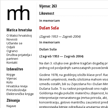
Vijenac 263
Likovnost
In memoriam
Dušan Suša
Matica hrvatska
O Matici hrvatskoj
(Zagreb 1953 — Zagreb 2004)
Novosti
In memoriam
Učlanite se
Odjeli
Dušan Suša
Ogranci
Društva prijatelja i
(Zagreb 1953 — Zagreb 2004)
partneri
Kontakt
Na dan 3. ožujka ove godine tragičan događaj pr
jednog od posljednjih samozatajnih posvećenika,
Izdavaštvo
Knjige
Godine 1978, na godišnjoj izložbi klase prof. R
Vijenac
likovnih umjetnosti, među izlošcima mahom viso
Kolo
između ostalih, bili su Zvjezdana Fio i Dušan Min
Hrvatska revija
Dušana Suše. Ti su radovi posjedovali ono najbol
Prirodoslovlje
Goldonija mogla polučiti: materičnu zbijenost, ko
Elektroničke knjige
interpretacije nenarativnoga (mrtva priroda, akt,
Zbivanja
koncentraciju, gotovo mantričku zauzetost pre
Najave
pretpostavlja bitnije određujuća unutarnja struk