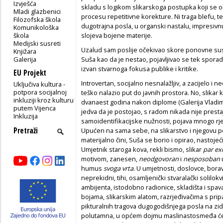
Izvješća
skladu s logikom slikarskoga postupka koji se o
Mladi glazbenici
procesu repetitivne korekture. Ni traga blefu, tež
Filozofska škola
dugotrajna posla, u organski nastalu, impresivn
Komunikološka
škola
slojeva bojene materije.
Medijski susreti
Uzalud sam poslije očekivao skore ponovne susr
Knjižara
Galerija
Suša kao da je nestao, pojavljivao se tek spora
izvan stvarnoga fokusa publike i kritike.
EU Projekt
Introvertan, socijalno nesnalažljiv, a zacijelo i
Uključiva kultura -
potpora socijalnoj
teško nalazio put do javnih prostora. No, slikar 
inkluziji kroz kulturu
dvanaest godina nakon diplome (Galerija Vladimi
putem Vijenca
jedva da je postojao, s radom nikada nije prestaj
Inkluzija
samoidentifikacijske nužnosti, pojava mnogo rj
Upućen na sama sebe, na slikarstvo i njegovu po
materijalno čini, Suša se borio i opirao, nastojeć
Umjetnik staroga kova, rekli bismo, slikar
par ex
motivom, zanesen,
neodgovoran
i
nesposoban
humus
svoga vrta
. U umjetnosti, doslovce, borav
neprekidni, tihi, osamljenički stvaralački solilok
ambijenta, istodobno radionice, skladišta i spa
bojama, slikarskim alatom, razrjeđivačima s prip
pikturalnih tragova dugogodišnjega posla na zid
polutamna, u općem dojmu maslinastosmeđa ćelija